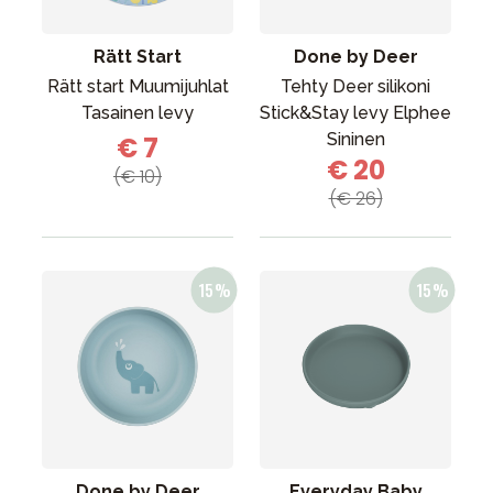
Rätt Start
Done by Deer
Rätt start Muumijuhlat
Tehty Deer silikoni
Tasainen levy
Stick&Stay levy Elphee
Sininen
€ 7
€ 20
(€ 10)
(€ 26)
Done by Deer
Everyday Baby