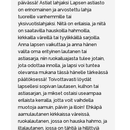
päivässä! Astiat lahjaksi Lapsen astiasto
on erinomainen ja arvostettu lahja
tuoreille vanhemmille tai
yksivuotislahjaksi. Niitä on erilaisia, ja niitä
on saatavilla hauskoilla hahmoilla,
kirkkailla väreillä tai tyylikkäillä sarjoilla.
Anna lapsen vaikuttaa ja anna hänen
valita oma erityinen lautanen tai
astiasarja, niin ruokailuajasta tulee jotain,
jota odottaa innolla, ja lapsi voi tuntea
olevansa mukana tässä hänelle tärkeässä
päätöksessä! Toivottavasti löydät
lapsellesi sopivan lautasen, kulhon tai
astiasarjan, ja mikset ostaisi useampaa
erilaista kerralla, jotta voit vaihdella
muotoja aamuin, päivin ja illoin! Ehkäpä
aamulautanen kirkkaissa väreissä,
ruokalautanen, jossa on hauska hahmo, ja
iltalautanen, jossa on tähtiä ja hillittyjä