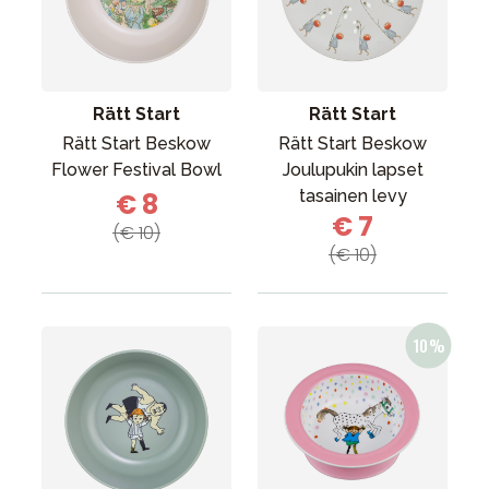
Tarvikkeet
Varaosat
Kampanjat
Rätt Start
Rätt Start
Lahjavinkkejä
Rätt Start Beskow
Rätt Start Beskow
Suosikit
Flower Festival Bowl
Joulupukin lapset
tasainen levy
€ 8
Tavaramerkit
€ 7
(€ 10)
(€ 10)
Aurinko ja uinti
Outlet
Opas
Ota meihin yhteyttä osoitteessa
Myymälämme