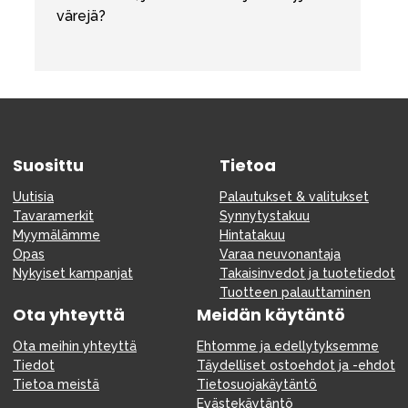
värejä?
Suosittu
Tietoa
Uutisia
Palautukset & valitukset
Tavaramerkit
Synnytystakuu
Myymälämme
Hintatakuu
Opas
Varaa neuvonantaja
Nykyiset kampanjat
Takaisinvedot ja tuotetiedot
Tuotteen palauttaminen
Ota yhteyttä
Meidän käytäntö
Ota meihin yhteyttä
Ehtomme ja edellytyksemme
Tiedot
Täydelliset ostoehdot ja -ehdot
Tietoa meistä
Tietosuojakäytäntö
Evästekäytäntö