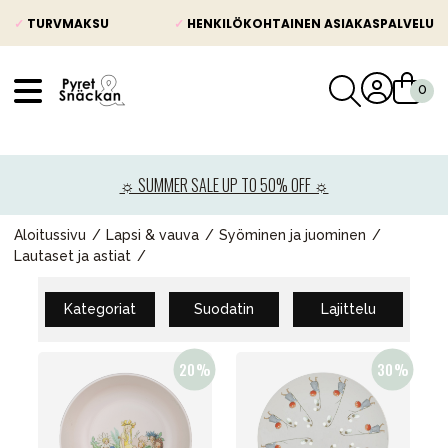
✓
TURVMAKSU
✓
HENKILÖKOHTAINEN ASIAKASPALVELU
VÅRT SORTIMENT
Uutisia
☼ SUMMER SALE UP TO 50% OFF ☼
Lastenvaunut
Lasten turvaistuimet
Aloitussivu
Lapsi & vauva
Syöminen ja juominen
Lautaset ja astiat
Vauvan paketti
Lapsi & vauva
Kategoriat
Suodatin
Lajittelu
Lelut ja pelit
Äiti & Isä
Huonekalut & vuodevaatteet