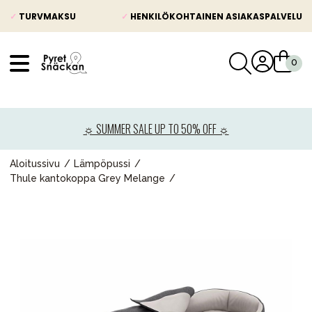
✓
TURVMAKSU
✓
HENKILÖKOHTAINEN ASIAKASPALVELU
VÅRT SORTIMENT
Uutisia
☼ SUMMER SALE UP TO 50% OFF ☼
Lastenvaunut
Lasten turvaistuimet
Aloitussivu
Lämpöpussi
Thule kantokoppa Grey Melange
Vauvan paketti
Lapsi & vauva
Lelut ja pelit
Äiti & Isä
Huonekalut & vuodevaatteet