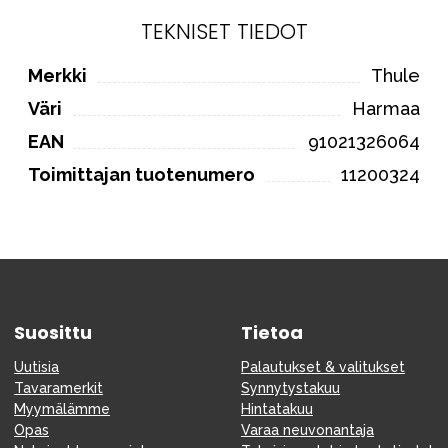
TEKNISET TIEDOT
Merkki
Thule
Väri
Harmaa
EAN
91021326064
Toimittajan tuotenumero
11200324
Suosittu
Tietoa
Uutisia
Palautukset & valitukset
Tavaramerkit
Synnytystakuu
Myymälämme
Hintatakuu
Opas
Varaa neuvonantaja