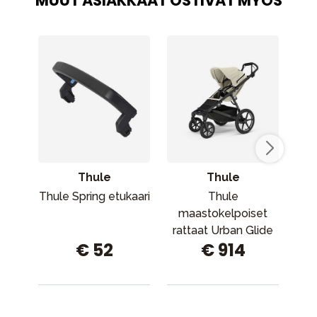
MUUT ASIAKKAAT OSTIVAT MYÖS
Thule
Thule
Thule Spring etukaari
Thule
M
maastokelpoiset
rattaat Urban Glide
T
€ 52
€ 914
4-pyöräinen Beige
(