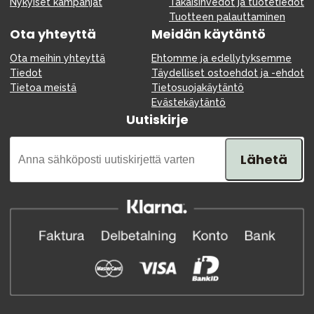
Nykyiset kampanjat
Takaisinvedot ja tuotetiedot
Tuotteen palauttaminen
Ota yhteyttä
Meidän käytäntö
Ota meihin yhteyttä
Ehtomme ja edellytyksemme
Tiedot
Täydelliset ostoehdot ja -ehdot
Tietoa meistä
Tietosuojakäytäntö
Evästekäytäntö
Uutiskirje
Lähetä