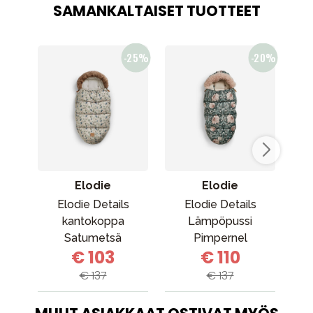
SAMANKALTAISET TUOTTEET
Elodie
Elodie
Elodie Details
Elodie Details
kantokoppa
Lämpöpussi
k
Satumetsä
Pimpernel
€ 103
€ 110
€ 137
€ 137