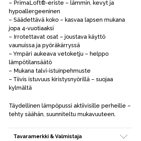
– PrimaLoft®-eriste – lämmin, kevyt ja
hypoallergeeninen
– Säädettävä koko – kasvaa lapsen mukana
jopa 4-vuotiaaksi
– Irrotettavat osat – joustava käyttö
vaunuissa ja pyöräkärryssä
– Ympäri aukeava vetoketju – helppo
lämpötilansäätö
– Mukana talvi-istuinpehmuste
– Tiivis istuvuus kiristysnyörillä – suojaa
kylmältä
Täydellinen lämpöpussi aktiivisille perheille –
tehty säähän, suunniteltu mukavuuteen.
Tavaramerkki & Valmistaja