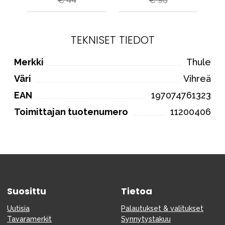
€ 44
€ 96
TEKNISET TIEDOT
Merkki
Thule
Väri
Vihreä
EAN
197074761323
Toimittajan tuotenumero
11200406
Suosittu
Tietoa
Uutisia
Palautukset & valitukset
Tavaramerkit
Synnytystakuu