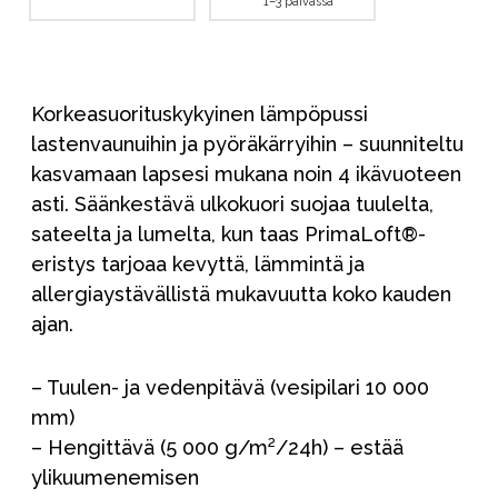
1–3 päivässä
Korkeasuorituskykyinen lämpöpussi
lastenvaunuihin ja pyöräkärryihin – suunniteltu
kasvamaan lapsesi mukana noin 4 ikävuoteen
asti. Säänkestävä ulkokuori suojaa tuulelta,
sateelta ja lumelta, kun taas PrimaLoft®-
eristys tarjoaa kevyttä, lämmintä ja
allergiaystävällistä mukavuutta koko kauden
ajan.
– Tuulen- ja vedenpitävä (vesipilari 10 000
mm)
– Hengittävä (5 000 g/m²/24h) – estää
ylikuumenemisen