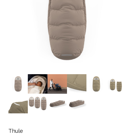
Tarvikkeet
Varaosat
Kampanjat
Lahjavinkkejä
Suosikit
Tavaramerkit
Aurinko ja uinti
Outlet
Opas
Ota meihin yhteyttä osoitteessa
Myymälämme
Thule