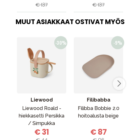
€ 137
€ 137
MUUT ASIAKKAAT OSTIVAT MYÖS
Liewood
Filibabba
Liewood Roald -
Filibba Bobbie 2.0
hiekkasetti Persikka
hoitoalusta beige
Ove
/ Simpukka
€ 31
€ 87