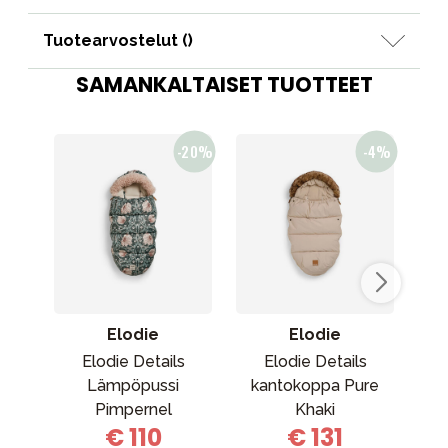
Tuotearvostelut (
)
SAMANKALTAISET TUOTTEET
Elodie
Elodie
Elodie Details
Elodie Details
Lämpöpussi
kantokoppa Pure
ka
Pimpernel
Khaki
€ 110
€ 131