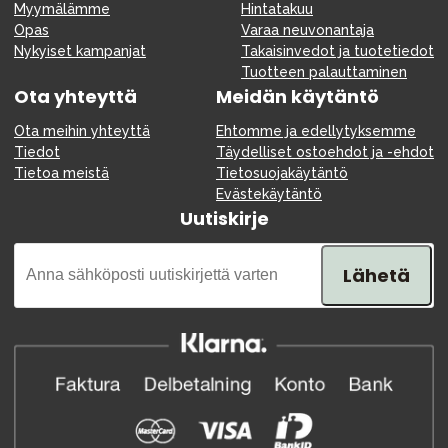
Myymälämme
Hintatakuu
Opas
Varaa neuvonantaja
Nykyiset kampanjat
Takaisinvedot ja tuotetiedot
Tuotteen palauttaminen
Ota yhteyttä
Meidän käytäntö
Ota meihin yhteyttä
Ehtomme ja edellytyksemme
Tiedot
Täydelliset ostoehdot ja -ehdot
Tietoa meistä
Tietosuojakäytäntö
Evästekäytäntö
Uutiskirje
Lähetä