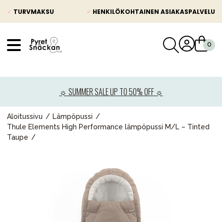
✓
TURVMAKSU
✓
HENKILÖKOHTAINEN ASIAKASPALVELU
VÅRT SORTIMENT
Uutisia
☼ SUMMER SALE UP TO 50% OFF ☼
Lastenvaunut
Lasten turvaistuimet
Aloitussivu
Lämpöpussi
Thule Elements High Performance lämpöpussi M/L – Tinted
Vauvan paketti
Taupe
Lapsi & vauva
Lelut ja pelit
Äiti & Isä
Huonekalut & vuodevaatteet