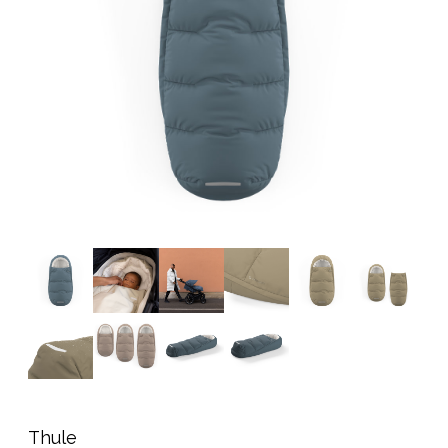
Tarvikkeet
Varaosat
Kampanjat
Lahjavinkkejä
Suosikit
Tavaramerkit
Aurinko ja uinti
Outlet
Opas
Ota meihin yhteyttä osoitteessa
Myymälämme
Thule