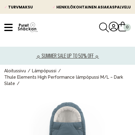
✓
TURVMAKSU
✓
HENKILÖKOHTAINEN ASIAKASPALVELU
VÅRT SORTIMENT
Uutisia
☼ SUMMER SALE UP TO 50% OFF ☼
Lastenvaunut
Lasten turvaistuimet
Aloitussivu
Lämpöpussi
Thule Elements High Performance lämpöpussi M/L – Dark
Vauvan paketti
Slate
Lapsi & vauva
Lelut ja pelit
Äiti & Isä
Huonekalut & vuodevaatteet