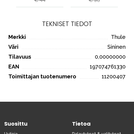
€ 44
€ 96
TEKNISET TIEDOT
Merkki
Thule
Väri
Sininen
Tilavuus
0,00000000
EAN
197074761330
Toimittajan tuotenumero
11200407
Suosittu
Tietoa
Uutisia
Palautukset & valitukset