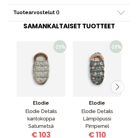
Tuotearvostelut (
)
SAMANKALTAISET TUOTTEET
Elodie
Elodie
Elodie Details
Elodie Details
kantokoppa
Lämpöpussi
k
Satumetsä
Pimpernel
€ 103
€ 110