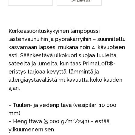
1–3 päivässä
Korkeasuorituskykyinen lämpöpussi
lastenvaunuihin ja pyöräkärryihin – suunniteltu
kasvamaan lapsesi mukana noin 4 ikävuoteen
asti. Säänkestävä ulkokuori suojaa tuulelta,
sateelta ja lumelta, kun taas PrimaLoft®-
eristys tarjoaa kevyttä, lämmintä ja
allergiaystävällistä mukavuutta koko kauden
ajan.
– Tuulen- ja vedenpitävä (vesipilari 10 000
mm)
– Hengittävä (5 000 g/m²/24h) – estää
ylikuumenemisen