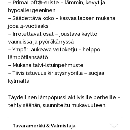
– PrimaLoft®-eriste – lämmin, kevyt ja
hypoallergeeninen
– Säädettävä koko – kasvaa lapsen mukana
jopa 4-vuotiaaksi
– Irrotettavat osat – joustava käyttö
vaunuissa ja pyöräkärryssä
– Ympäri aukeava vetoketju – helppo
lämpötilansäätö
– Mukana talvi-istuinpehmuste
– Tiivis istuvuus kiristysnyörillä – suojaa
kylmältä
Täydellinen lämpöpussi aktiivisille perheille –
tehty säähän, suunniteltu mukavuuteen.
Tavaramerkki & Valmistaja