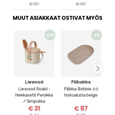
€ 137
€ 137
MUUT ASIAKKAAT OSTIVAT MYÖS
Liewood
Filibabba
Liewood Roald -
Filibba Bobbie 2.0
hiekkasetti Persikka
hoitoalusta beige
Ove
/ Simpukka
€ 31
€ 87