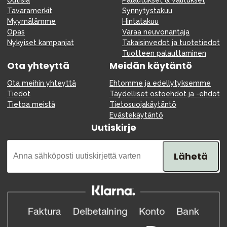
Tavaramerkit
Synnytystakuu
Myymälämme
Hintatakuu
Opas
Varaa neuvonantaja
Nykyiset kampanjat
Takaisinvedot ja tuotetiedot
Tuotteen palauttaminen
Ota yhteyttä
Meidän käytäntö
Ota meihin yhteyttä
Ehtomme ja edellytyksemme
Tiedot
Täydelliset ostoehdot ja -ehdot
Tietoa meistä
Tietosuojakäytäntö
Evästekäytäntö
Uutiskirje
Lähetä