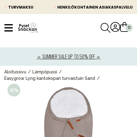
✓
TURVMAKSU
✓
HENKILÖKOHTAINEN ASIAKASPALVELU
VÅRT SORTIMENT
Uutisia
☼ SUMMER SALE UP TO 50% OFF ☼
Lastenvaunut
Lasten turvaistuimet
Aloitussivu
Lämpöpussi
Easygrow Lyng kantokopan turvaistuin Sand
Vauvan paketti
Lapsi & vauva
Lelut ja pelit
Äiti & Isä
Huonekalut & vuodevaatteet