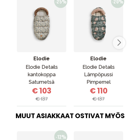
Elodie
Elodie
Elodie Details
Elodie Details
kantokoppa
Lämpöpussi
k
Satumetsä
Pimpernel
€ 103
€ 110
€ 137
€ 137
MUUT ASIAKKAAT OSTIVAT MYÖS