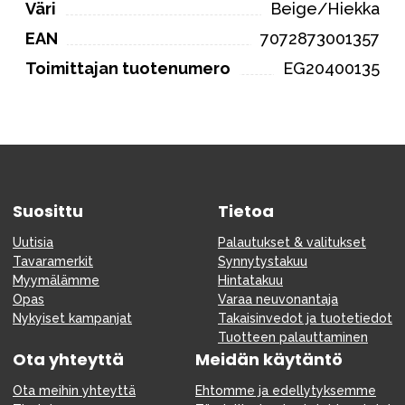
Väri
Beige/Hiekka
EAN
7072873001357
Toimittajan tuotenumero
EG20400135
Suosittu
Tietoa
Uutisia
Palautukset & valitukset
Tavaramerkit
Synnytystakuu
Myymälämme
Hintatakuu
Opas
Varaa neuvonantaja
Nykyiset kampanjat
Takaisinvedot ja tuotetiedot
Tuotteen palauttaminen
Ota yhteyttä
Meidän käytäntö
Ota meihin yhteyttä
Ehtomme ja edellytyksemme