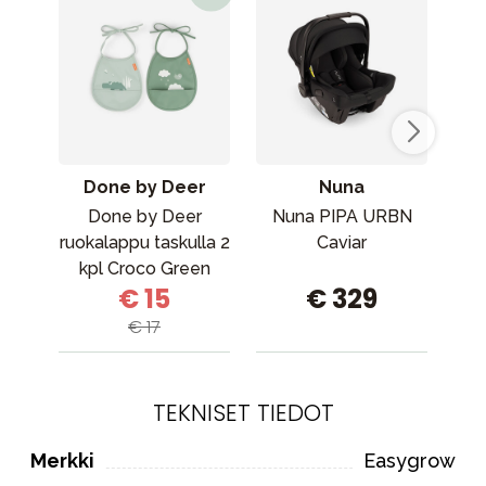
Done by Deer
Nuna
Done by Deer
Nuna PIPA URBN
St
ruokalappu taskulla 2
Caviar
kpl Croco Green
E
€ 15
€ 329
Gre
€ 17
TEKNISET TIEDOT
Merkki
Easygrow