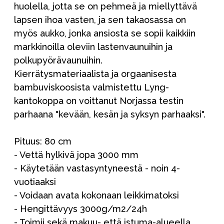
huolella, jotta se on pehmeä ja miellyttävä
lapsen ihoa vasten, ja sen takaosassa on
myös aukko, jonka ansiosta se sopii kaikkiin
markkinoilla oleviin lastenvaunuihin ja
polkupyörävaunuihin.
Kierrätysmateriaalista ja orgaanisesta
bambuviskoosista valmistettu Lyng-
kantokoppa on voittanut Norjassa testin
parhaana "kevään, kesän ja syksyn parhaaksi".
Pituus: 80 cm
- Vettä hylkivä jopa 3000 mm
- Käytetään vastasyntyneestä - noin 4-
vuotiaaksi
- Voidaan avata kokonaan leikkimatoksi
- Hengittävyys 3000g/m2/24h
- Toimii sekä makuu- että istuma-alueella