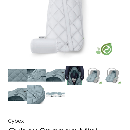
Tarvikkeet
Varaosat
Kampanjat
Lahjavinkkejä
Suosikit
Tavaramerkit
Aurinko ja uinti
Outlet
Opas
Ota meihin yhteyttä osoitteessa
Myymälämme
Cybex