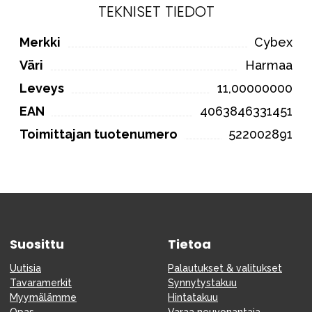
TEKNISET TIEDOT
Merkki
Cybex
Väri
Harmaa
Leveys
11,00000000
EAN
4063846331451
Toimittajan tuotenumero
522002891
Suosittu
Tietoa
Uutisia
Palautukset & valitukset
Tavaramerkit
Synnytystakuu
Myymälämme
Hintatakuu
Opas
Varaa neuvonantaja