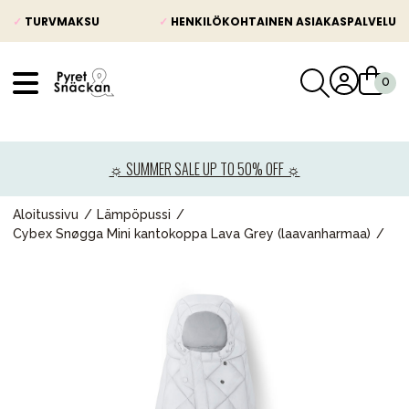
✓
TURVMAKSU
✓
HENKILÖKOHTAINEN ASIAKASPALVELU
VÅRT SORTIMENT
Uutisia
☼ SUMMER SALE UP TO 50% OFF ☼
Lastenvaunut
Lasten turvaistuimet
Aloitussivu
Lämpöpussi
Cybex Snøgga Mini kantokoppa Lava Grey (laavanharmaa)
Vauvan paketti
Lapsi & vauva
Lelut ja pelit
Äiti & Isä
Huonekalut & vuodevaatteet