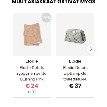
MUUT ASIAKKAAT OSTIVAT MYÖS
Elodie
Elodie
Elodie Details
Elodie Details
ryppyinen peitto
Zip&amp;Go
syö
Blushing Pink
toalettilaukku
€ 24
€ 37
Fairytale Forest
€ 32