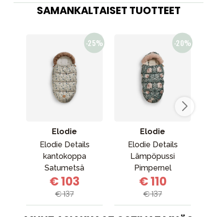
SAMANKALTAISET TUOTTEET
Elodie
Elodie
Elodie Details
Elodie Details
kantokoppa
Lämpöpussi
k
Satumetsä
Pimpernel
€ 103
€ 110
€ 137
€ 137