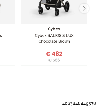
Cybex
us
Cybex BALIOS S LUX
Cyb
Chocolate Brown
€ 482
€ 566
4063846449538