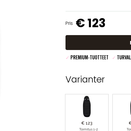
€ 123
Pris
✓
PREMIUM-TUOTTEET
✓
TURVAL
Varianter
€ 123
€
Toimitus 1-2
To