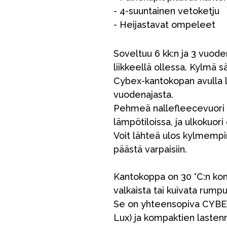
- 4-suuntainen vetoketju
- Heijastavat ompeleet
Soveltuu 6 kk:n ja 3 vuoden
liikkeellä ollessa. Kylmä sä
Cybex-kantokopan avulla l
vuodenajasta.
Pehmeä nallefleecevuori p
lämpötiloissa, ja ulkokuor
Voit lähteä ulos kylmempin
VÅRT SORTIMENT
päästä varpaisiin.
Kantokoppa on 30 °C:n ko
Äiti & Isä
valkaista tai kuivata rump
Huonekalut & vuodevaatteet
Se on yhteensopiva CYBEX 
Lux) ja kompaktien lasten
Tarvikkeet