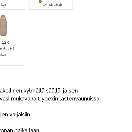
ikkoa
1–3 päivässä
 123
imitus 1-2
ikkoa
ollinen kylmällä säällä, ja sen
uvasi mukavana Cybexin lastenvaunuissa.
en valjaisiin.
kopan paikallaan