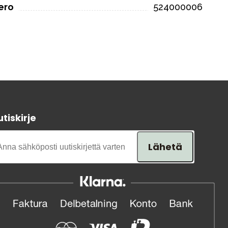
ero
524000006
tiskirje
Lähetä