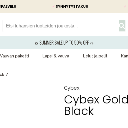
SPALVELU
✓
SYNNYTYSTAKUU
✓
☼ SUMMER SALE UP TO 50% OFF ☼
Vauvan paketti
Lapsi & vauva
Lelut ja pelit
Kam
ck
Cybex
Cybex Gol
Black