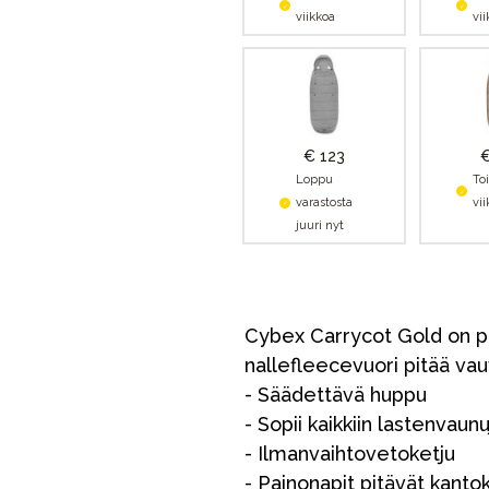
viikkoa
vi
€ 123
€
Loppu
To
varastosta
vi
juuri nyt
Cybex Carrycot Gold on pak
nallefleecevuori pitää va
- Säädettävä huppu
- Sopii kaikkiin lastenvaunuj
- Ilmanvaihtovetoketju
- Painonapit pitävät kanto