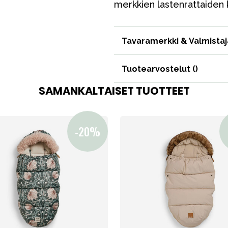
merkkien lastenrattaiden 
Varaosat
Tavaramerkki & Valmistaj
Tuotearvostelut (
)
SAMANKALTAISET TUOTTEET
Outlet
Opas
Ota meihin yhteyttä osoitteessa