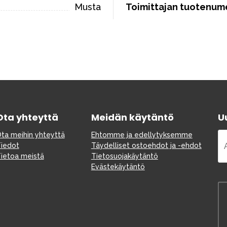
Musta
Toimittajan tuotenum
Ota yhteyttä
Meidän käytäntö
Uu
ta meihin yhteyttä
Ehtomme ja edellytyksemme
iedot
Täydelliset ostoehdot ja -ehdot
ietoa meistä
Tietosuojakäytäntö
Evästekäytäntö