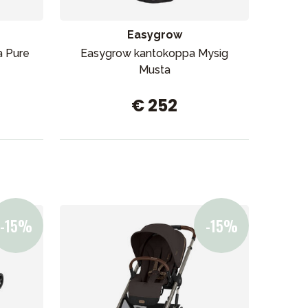
Easygrow
a Pure
Easygrow kantokoppa Mysig
El
Musta
€ 252