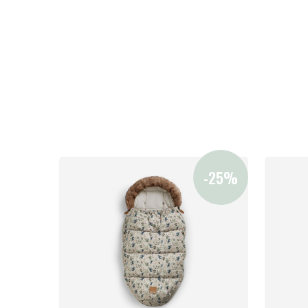
Vauvan paketti
Lapsi & vauva
Lelut ja pelit
Aurinko ja uinti