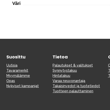
Väri
Suosittu
Tietoa
Uutisia
Palautukset & valitukset
O
Tavaramerkit
Synnytystakuu
T
Myymälämme
Hintatakuu
T
Opas
Varaa neuvonantaja
Nykyiset kampanjat
Takaisinvedot ja tuotetiedot
Tuotteen palauttaminen