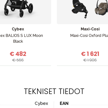
Cybex
Maxi-Cosi
ex BALIOS S LUX Moon
Maxi-Cosi Oxford Pl
Black
€ 482
€ 1 621
€ 566
€ 1 906
TEKNISET TIEDOT
Cybex
EAN