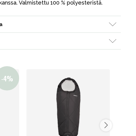
kanssa. Valmistettu 100 % polyesteristä.
Tavaramerkit
a
Myymälämme