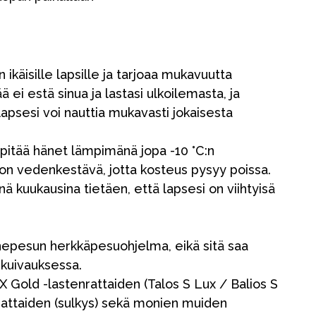
 ikäisille lapsille ja tarjoaa mukavuutta
ä ei estä sinua ja lastasi ulkoilemasta, ja
apsesi voi nauttia mukavasti jokaisesta
itää hänet lämpimänä jopa -10 °C:n
i on vedenkestävä, jotta kosteus pysyy poissa.
ä kuukausina tietäen, että lapsesi on viihtyisä
nepesun herkkäpesuohjelma, eikä sitä saa
Kampanjat
ukuivauksessa.
Lahjavinkkejä
Gold -lastenrattaiden (Talos S Lux / Balios S
rattaiden (sulkys) sekä monien muiden
Suosikit