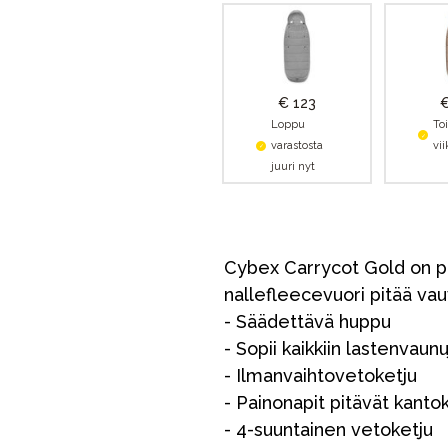
€ 123
€
Loppu
To
varastosta
vi
juuri nyt
Cybex Carrycot Gold on pak
nallefleecevuori pitää va
- Säädettävä huppu
- Sopii kaikkiin lastenvaunuj
- Ilmanvaihtovetoketju
- Painonapit pitävät kanto
- 4-suuntainen vetoketju