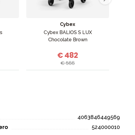
Cybex
us
Cybex BALIOS S LUX
Cyb
Chocolate Brown
€ 482
€ 566
4063846449569
ero
524000010