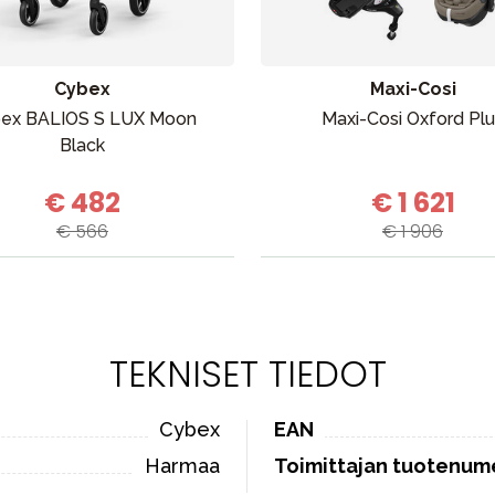
Cybex
Maxi-Cosi
ex BALIOS S LUX Moon
Maxi-Cosi Oxford Pl
Black
€ 482
€ 1 621
€ 566
€ 1 906
TEKNISET TIEDOT
Cybex
EAN
Harmaa
Toimittajan tuotenum