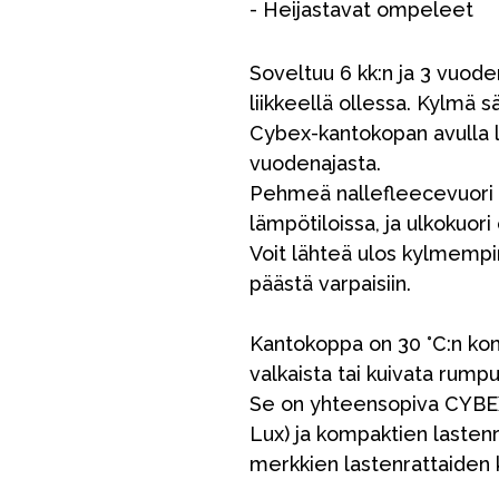
- Heijastavat ompeleet
Soveltuu 6 kk:n ja 3 vuoden
liikkeellä ollessa. Kylmä sä
Cybex-kantokopan avulla l
vuodenajasta.
Pehmeä nallefleecevuori p
lämpötiloissa, ja ulkokuor
Voit lähteä ulos kylmempin
päästä varpaisiin.
VÅRT SORTIMENT
Kantokoppa on 30 °C:n ko
valkaista tai kuivata rump
Äiti & Isä
Se on yhteensopiva CYBEX 
Huonekalut & vuodevaatteet
Lux) ja kompaktien lasten
Tarvikkeet
merkkien lastenrattaiden 