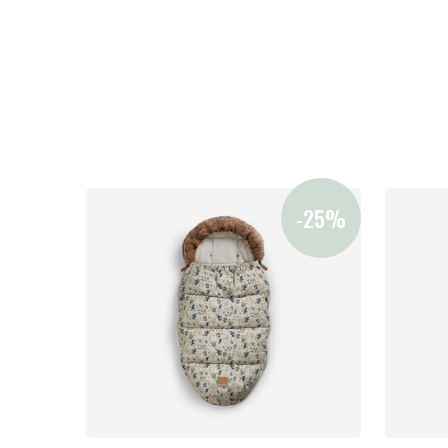
Vauvan paketti
Lapsi & vauva
Lelut ja pelit
Aurinko ja uinti