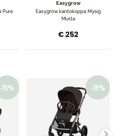
Easygrow
a Pure
Easygrow kantokoppa Mysig
Eas
Musta
c
€ 252