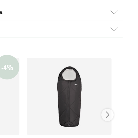
Tavaramerkit
a
Myymälämme