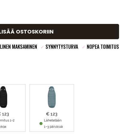
LISÄÄ OSTOSKORIIN
LINEN MAKSAMINEN
✓
SYNNYTYSTURVA
✓
NOPEA TOIMITUS
 123
€ 123
imitus 1-2
Lähetetään
ikkoa
1–3 päivässä