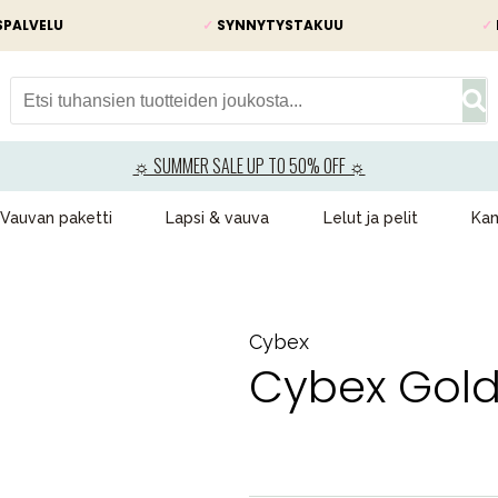
SPALVELU
✓
SYNNYTYSTAKUU
✓
☼ SUMMER SALE UP TO 50% OFF ☼
Vauvan paketti
Lapsi & vauva
Lelut ja pelit
Kam
Cybex
Cybex Gold