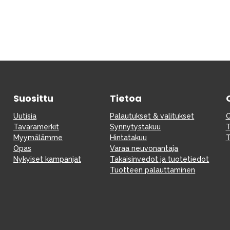
Suosittu
Tietoa
Uutisia
Palautukset & valitukset
O
Tavaramerkit
Synnytystakuu
T
Myymälämme
Hintatakuu
T
Opas
Varaa neuvonantaja
Nykyiset kampanjat
Takaisinvedot ja tuotetiedot
Tuotteen palauttaminen