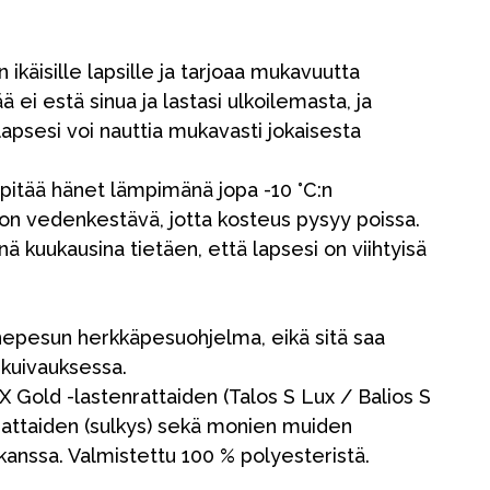
 ikäisille lapsille ja tarjoaa mukavuutta
ä ei estä sinua ja lastasi ulkoilemasta, ja
apsesi voi nauttia mukavasti jokaisesta
itää hänet lämpimänä jopa -10 °C:n
i on vedenkestävä, jotta kosteus pysyy poissa.
ä kuukausina tietäen, että lapsesi on viihtyisä
nepesun herkkäpesuohjelma, eikä sitä saa
ukuivauksessa.
Kampanjat
Gold -lastenrattaiden (Talos S Lux / Balios S
Lahjavinkkejä
rattaiden (sulkys) sekä monien muiden
kanssa. Valmistettu 100 % polyesteristä.
Suosikit