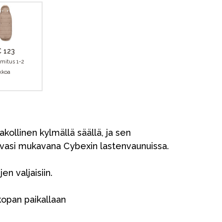
 123
imitus 1-2
ikkoa
ollinen kylmällä säällä, ja sen
uvasi mukavana Cybexin lastenvaunuissa.
en valjaisiin.
kopan paikallaan