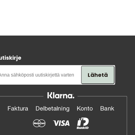
tiskirje
Lähetä