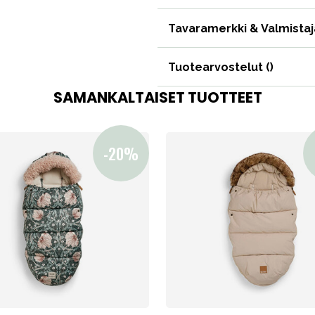
Varaosat
Tavaramerkki & Valmistaj
Tuotearvostelut (
)
SAMANKALTAISET TUOTTEET
Outlet
Opas
Ota meihin yhteyttä osoitteessa