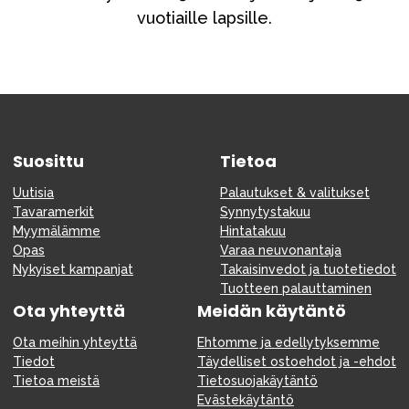
Tarvikkeet
vuotiaille lapsille.
Varaosat
Kampanjat
Lahjavinkkejä
Suosikit
Suosittu
Tietoa
Tavaramerkit
Uutisia
Palautukset & valitukset
Tavaramerkit
Synnytystakuu
Myymälämme
Hintatakuu
Opas
Varaa neuvonantaja
Aurinko ja uinti
Outlet
Opas
Nykyiset kampanjat
Takaisinvedot ja tuotetiedot
Tuotteen palauttaminen
Ota meihin yhteyttä osoitteessa
Ota yhteyttä
Meidän käytäntö
Ota meihin yhteyttä
Ehtomme ja edellytyksemme
Myymälämme
Tiedot
Täydelliset ostoehdot ja -ehdot
Tietoa meistä
Tietosuojakäytäntö
Evästekäytäntö