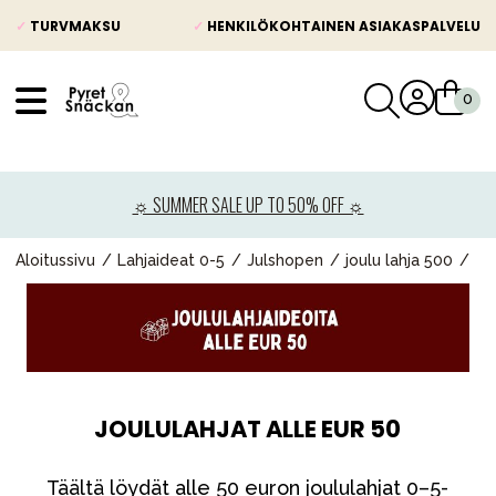
✓
TURVMAKSU
✓
HENKILÖKOHTAINEN ASIAKASPALVELU
VÅRT SORTIMENT
Uutisia
☼ SUMMER SALE UP TO 50% OFF ☼
Lastenvaunut
Lasten turvaistuimet
Aloitussivu
Lahjaideat 0-5
Julshopen
joulu lahja 500
Vauvan paketti
Lapsi & vauva
Lelut ja pelit
Äiti & Isä
JOULULAHJAT ALLE EUR 50
Huonekalut & vuodevaatteet
Täältä löydät alle 50 euron joululahjat 0–5-