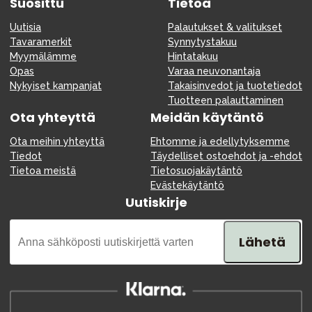
Suosittu
Tietoa
Uutisia
Palautukset & valitukset
Tavaramerkit
Synnytystakuu
Myymälämme
Hintatakuu
Opas
Varaa neuvonantaja
Nykyiset kampanjat
Takaisinvedot ja tuotetiedot
Tuotteen palauttaminen
Ota yhteyttä
Meidän käytäntö
Ota meihin yhteyttä
Ehtomme ja edellytyksemme
Tiedot
Täydelliset ostoehdot ja -ehdot
Tietoa meistä
Tietosuojakäytäntö
Evästekäytäntö
Uutiskirje
Lähetä