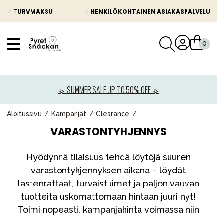
✓
TURVMAKSU
✓
HENKILÖKOHTAINEN ASIAKASPALVELU
VÅRT SORTIMENT
Uutisia
☼ SUMMER SALE UP TO 50% OFF ☼
Lastenvaunut
Lasten turvaistuimet
Aloitussivu
Kampanjat
Clearance
VARASTONTYHJENNYS
Vauvan paketti
Lapsi & vauva
Hyödynnä tilaisuus tehdä löytöjä suuren
Lelut ja pelit
varastontyhjennyksen aikana – löydät
lastenrattaat, turvaistuimet ja paljon vauvan
Äiti & Isä
tuotteita uskomattomaan hintaan juuri nyt!
Huonekalut & vuodevaatteet
Toimi nopeasti, kampanjahinta voimassa niin