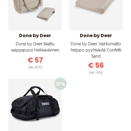
Done by Deer
Done by Deer
Done by Deer tikattu
Done by Deer Vaihtomatto
vaippapussi hiekkavärinen
helppo pyyhkäistä Confetti
Sand
€ 57
€ 56
(€ 67)
(€ 70)