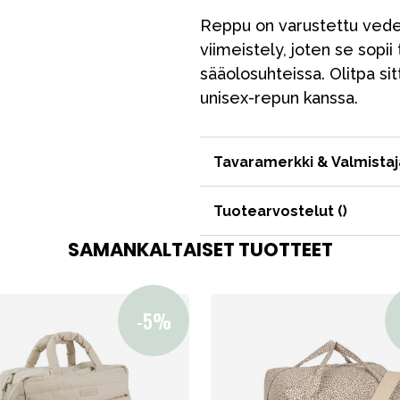
Reppu on varustettu vedenp
viimeistely, joten se sopii 
sääolosuhteissa. Olitpa sitt
unisex-repun kanssa.
VÅRT SORTIMENT
Tavaramerkki & Valmistaj
Äiti & Isä
Tuotearvostelut (
)
Huonekalut & vuodevaatteet
SAMANKALTAISET TUOTTEET
Tarvikkeet
Varaosat