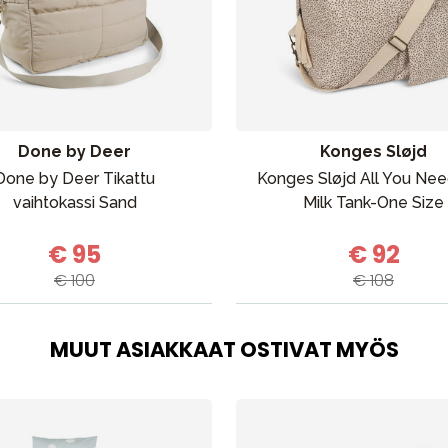
Outlet
Opas
Ota meihin yhteyttä osoitteessa
Done by Deer
Konges Sløjd
Done by Deer Tikattu
Konges Sløjd All You Ne
vaihtokassi Sand
Milk Tank-One Size
€ 95
€ 92
€ 100
€ 108
MUUT ASIAKKAAT OSTIVAT MYÖS