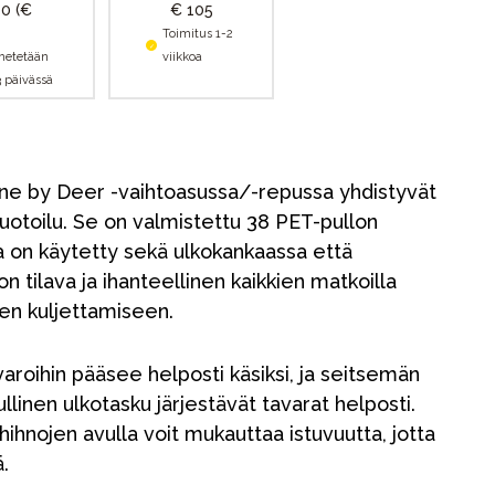
00
(€
€ 105
Toimitus 1-2
hetetään
viikkoa
3 päivässä
one by Deer -vaihtoasussa/-repussa yhdistyvät
muotoilu. Se on valmistettu 38 PET-pullon
ta on käytetty sekä ulkokankaassa että
 tilava ja ihanteellinen kaikkien matkoilla
den kuljettamiseen.
aroihin pääsee helposti käsiksi, ja seitsemän
ullinen ulkotasku järjestävät tavarat helposti.
hihnojen avulla voit mukauttaa istuvuutta, jotta
.