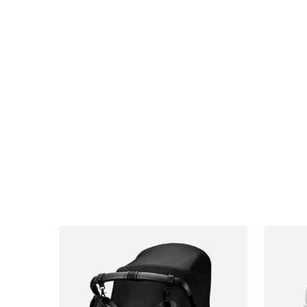
Uutisia
Lastenvaunut
Lasten turvaistuimet
Vauvan paketti
Lapsi & vauva
Lelut ja pelit