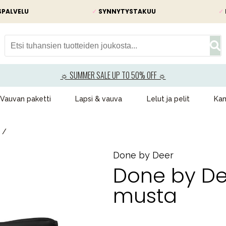
SPALVELU
✓
SYNNYTYSTAKUU
✓
☼ SUMMER SALE UP TO 50% OFF ☼
Vauvan paketti
Lapsi & vauva
Lelut ja pelit
Kam
Done by Deer
Done by De
musta