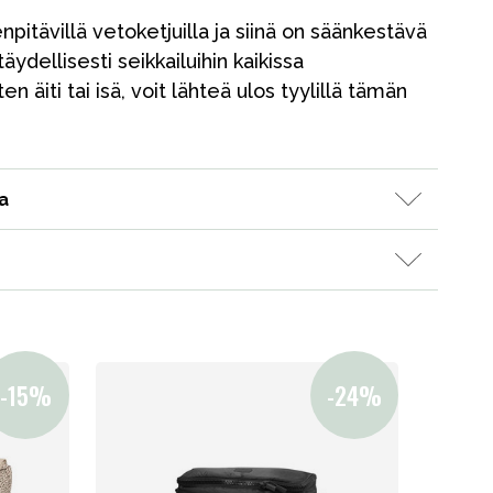
itävillä vetoketjuilla ja siinä on säänkestävä
täydellisesti seikkailuihin kaikissa
en äiti tai isä, voit lähteä ulos tyylillä tämän
a
Kampanjat
Lahjavinkkejä
Suosikit
Tavaramerkit