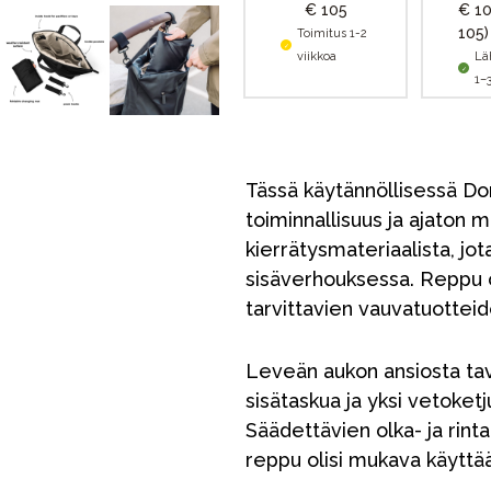
€ 105
€ 1
105)
Toimitus 1-2
viikkoa
Lä
1–
Tässä käytännöllisessä D
toiminnallisuus ja ajaton 
kierrätysmateriaalista, jo
sisäverhouksessa. Reppu on
tarvittavien vauvatuottei
Leveän aukon ansiosta tav
sisätaskua ja yksi vetoketj
Säädettävien olka- ja rinta
reppu olisi mukava käyttää