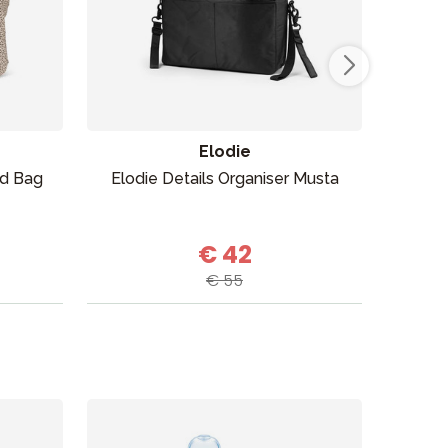
Myymälämme
Elodie
ed Bag
Elodie Details Organiser Musta
Konge
€ 42
€ 55