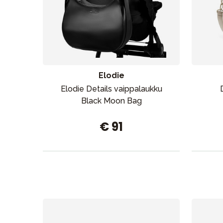
Aurinko ja uinti
Elodie
Elodie Details vaippalaukku
Black Moon Bag
€ 91