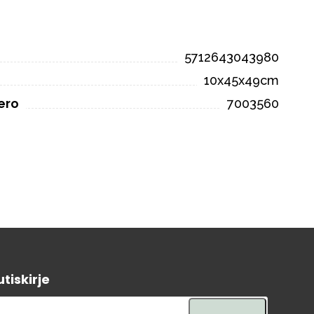
5712643043980
10x45x49cm
ero
7003560
tiskirje