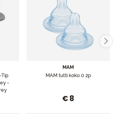
MAM
-Tip
MAM tutti koko 0 2p
Thule
ey -
rey
€ 8