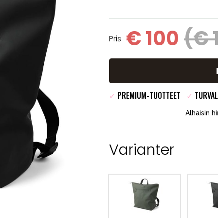
€ 100
(€ 
Pris
✓
PREMIUM-TUOTTEET
✓
TURVAL
Alhaisin h
Varianter