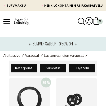
✓
TURVMAKSU
✓
HENKILÖKOHTAINEN ASIAKASPALVELU
VÅRT SORTIMENT
Uutisia
☼ SUMMER SALE UP TO 50% OFF ☼
Lastenvaunut
Lasten turvaistuimet
Aloitussivu
Varaosat
Lastenvaunujen varaosat
Vauvan paketti
Kategoriat
Suodatin
Lajittelu
Lapsi & vauva
Lelut ja pelit
Äiti & Isä
Huonekalut & vuodevaatteet