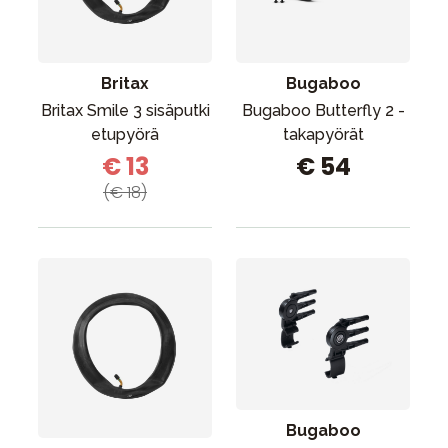
Tarvikkeet
Varaosat
Kampanjat
Britax
Bugaboo
Lahjavinkkejä
Britax Smile 3 sisäputki
Bugaboo Butterfly 2 -
etupyörä
takapyörät
Suosikit
€ 13
€ 54
Tavaramerkit
(€ 18)
Aurinko ja uinti
Outlet
Opas
Ota meihin yhteyttä osoitteessa
Myymälämme
Bugaboo