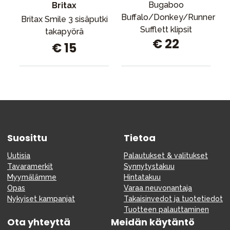
Bugaboo
Britax
Buffalo/Donkey/Runner
Britax Smile 3 sisäputki
Sufflett klipsit
takapyörä
€ 22
€ 15
Suosittu
Tietoa
Uutisia
Palautukset & valitukset
Tavaramerkit
Synnytystakuu
Myymälämme
Hintatakuu
Opas
Varaa neuvonantaja
Nykyiset kampanjat
Takaisinvedot ja tuotetiedot
Tuotteen palauttaminen
Ota yhteyttä
Meidän käytäntö