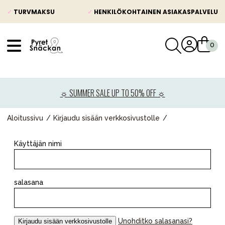
✓
TURVMAKSU
✓
HENKILÖKOHTAINEN ASIAKASPALVELU
VÅRT SORTIMENT
Uutisia
☼ SUMMER SALE UP TO 50% OFF ☼
Lastenvaunut
Lasten turvaistuimet
Aloitussivu
Kirjaudu sisään verkkosivustolle
Vauvan paketti
Käyttäjän nimi
Lapsi & vauva
Lelut ja pelit
salasana
Äiti & Isä
Huonekalut & vuodevaatteet
Unohditko salasanasi?