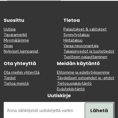
Tarvikkeet
Varaosat
Suosittu
Kampanjat
Tietoa
Lahjavinkkejä
Uutisia
Palautukset & valitukset
Tavaramerkit
Synnytystakuu
Suosikit
Myymälämme
Hintatakuu
Opas
Varaa neuvonantaja
Tavaramerkit
Nykyiset kampanjat
Takaisinvedot ja tuotetiedot
Tuotteen palauttaminen
Ota yhteyttä
Meidän käytäntö
Ota meihin yhteyttä
Ehtomme ja edellytyksemme
Aurinko ja uinti
Outlet
Opas
Tiedot
Täydelliset ostoehdot ja -ehdot
Tietoa meistä
Tietosuojakäytäntö
Ota meihin yhteyttä osoitteessa
Evästekäytäntö
Uutiskirje
Myymälämme
Lähetä