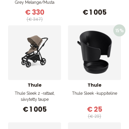
Grey Melange/Musta
€ 330
€ 1 005
(€ 347)
Thule
Thule
Thule Sleek 2 -rattaat,
Thule Sleek -kuppiteline
sävytetty taupe
€ 1 005
€ 25
(€ 29)