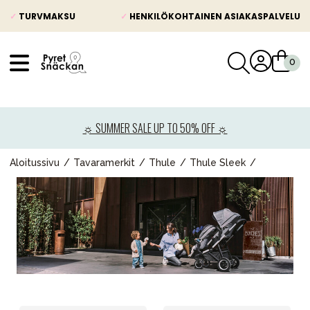
✓
TURVMAKSU
✓
HENKILÖKOHTAINEN ASIAKASPALVELU
VÅRT SORTIMENT
Uutisia
☼ SUMMER SALE UP TO 50% OFF ☼
Lastenvaunut
Lasten turvaistuimet
Aloitussivu
Tavaramerkit
Thule
Thule Sleek
Vauvan paketti
Lapsi & vauva
Lelut ja pelit
Äiti & Isä
Huonekalut & vuodevaatteet