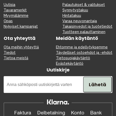
Uutisia
Palautukset & valitukset
Tavaramerkit
Synnytystakuu
Myymälämme
Hintatakuu
Opas
Varaa neuvonantaja
Nykyiset kampanjat
Takaisinvedot ja tuotetiedot
Tuotteen palauttaminen
Ota yhteyttä
Meidän käytäntö
Ota meihin yhteyttä
Ehtomme ja edellytyksemme
Tiedot
Täydelliset ostoehdot ja -ehdot
Tietoa meistä
Tietosuojakäytäntö
Evästekäytäntö
Uutiskirje
Lähetä