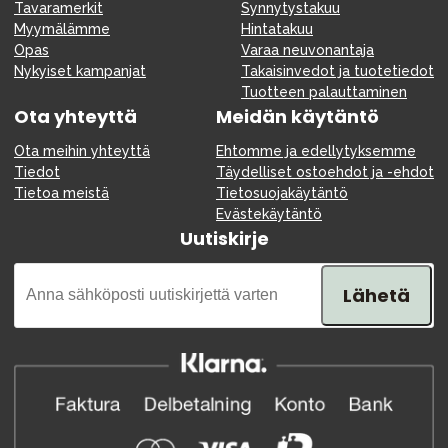
Tavaramerkit
Synnytystakuu
Myymälämme
Hintatakuu
Opas
Varaa neuvonantaja
Nykyiset kampanjat
Takaisinvedot ja tuotetiedot
Tuotteen palauttaminen
Ota yhteyttä
Meidän käytäntö
Ota meihin yhteyttä
Ehtomme ja edellytyksemme
Tiedot
Täydelliset ostoehdot ja -ehdot
Tietoa meistä
Tietosuojakäytäntö
Evästekäytäntö
Uutiskirje
Lähetä