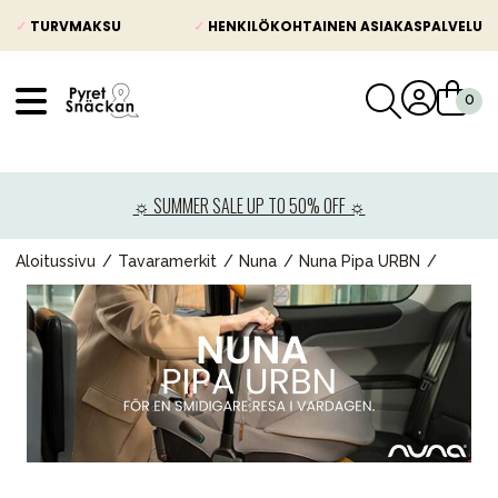
✓
TURVMAKSU
✓
HENKILÖKOHTAINEN ASIAKASPALVELU
VÅRT SORTIMENT
Uutisia
☼ SUMMER SALE UP TO 50% OFF ☼
Lastenvaunut
Lasten turvaistuimet
Aloitussivu
Tavaramerkit
Nuna
Nuna Pipa URBN
Vauvan paketti
Lapsi & vauva
Lelut ja pelit
Äiti & Isä
Huonekalut & vuodevaatteet