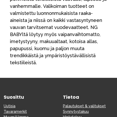
vanhemmalle. Valikoiman tuotteet on
valmistettu luonnonmukaisista raaka-
aineista ja niissä on kaikki vastasyntyneen
vauvan tarvitsemat vuodevaatteet. NG
BABYltä löytyy myös vaipanvaihtomatto,
imetystyyny, makuualtaat, kotoisa allas,
papupussi, kuomu ja paljon muuta
trendikkäistä ja ympäristöystävällisistä
tekstiileistä.
Suosittu
Tietoa
Uutisia
Palautukset & valitukset
Tavaramerkit
Synnytystakuu