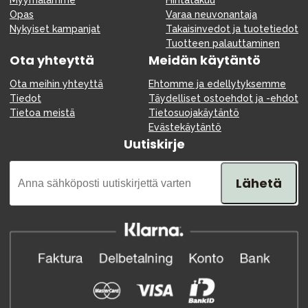
Myymälämme
Hintatakuu
Opas
Varaa neuvonantaja
Nykyiset kampanjat
Takaisinvedot ja tuotetiedot
Tuotteen palauttaminen
Ota yhteyttä
Meidän käytäntö
Ota meihin yhteyttä
Ehtomme ja edellytyksemme
Tiedot
Täydelliset ostoehdot ja -ehdot
Tietoa meistä
Tietosuojakäytäntö
Evästekäytäntö
Uutiskirje
Lähetä