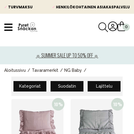
✓
TURVMAKSU
✓
HENKILÖKOHTAINEN ASIAKASPALVELU
VÅRT SORTIMENT
Uutisia
☼ SUMMER SALE UP TO 50% OFF ☼
Lastenvaunut
Lasten turvaistuimet
Aloitussivu
Tavaramerkit
NG Baby
Vauvan paketti
Kategoriat
Suodatin
Lajittelu
Lapsi & vauva
Lelut ja pelit
Äiti & Isä
Huonekalut & vuodevaatteet