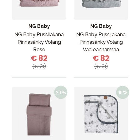
Tarvikkeet
Varaosat
Kampanjat
NG Baby
NG Baby
Lahjavinkkejä
NG Baby Pussilakana
NG Baby Pussilakana
Pinnasänky Volang
Pinnasänky Volang
Suosikit
Rose
Vaaleanharmaa
€ 82
€ 82
Tavaramerkit
(€ 91)
(€ 91)
Aurinko ja uinti
Outlet
Opas
Ota meihin yhteyttä osoitteessa
Myymälämme