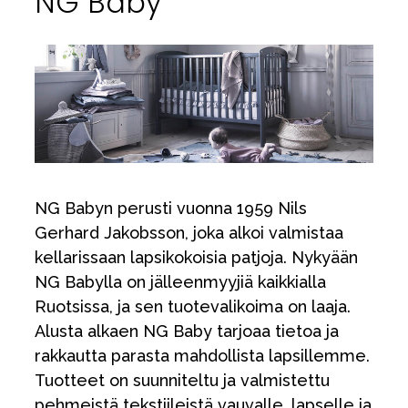
NG Baby
NG Babyn perusti vuonna 1959 Nils
Gerhard Jakobsson, joka alkoi valmistaa
kellarissaan lapsikokoisia patjoja. Nykyään
NG Babylla on jälleenmyyjiä kaikkialla
Ruotsissa, ja sen tuotevalikoima on laaja.
Alusta alkaen NG Baby tarjoaa tietoa ja
rakkautta parasta mahdollista lapsillemme.
Tuotteet on suunniteltu ja valmistettu
pehmeistä tekstiileistä vauvalle, lapselle ja