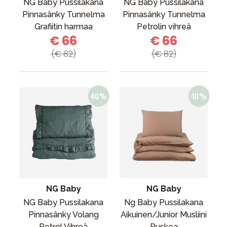
NG Baby Pussilakana
NG Baby Pussilakana
Pinnasänky Tunnelma
Pinnasänky Tunnelma
Grafiitin harmaa
Petrolin vihreä
€ 66
€ 66
(€ 82)
(€ 82)
NG Baby
NG Baby
NG Baby Pussilakana
Ng Baby Pussilakana
Pinnasänky Volang
Aikuinen/Junior Musliini
Petrol Vihreä
Ruskea