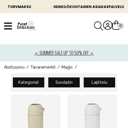
✓
TURVMAKSU
✓
HENKILÖKOHTAINEN ASIAKASPALVELU
VÅRT SORTIMENT
Uutisia
☼ SUMMER SALE UP TO 50% OFF ☼
Lastenvaunut
Lasten turvaistuimet
Aloitussivu
Tavaramerkit
Magic
Vauvan paketti
Kategoriat
Suodatin
Lajittelu
Lapsi & vauva
Lelut ja pelit
Äiti & Isä
Huonekalut & vuodevaatteet