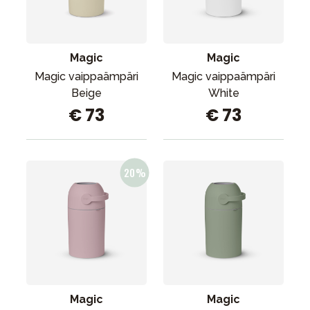
Tarvikkeet
Varaosat
Kampanjat
Magic
Magic
Lahjavinkkejä
Magic vaippaämpäri
Magic vaippaämpäri
Beige
White
Suosikit
€ 73
€ 73
Tavaramerkit
Aurinko ja uinti
Outlet
Opas
Ota meihin yhteyttä osoitteessa
Myymälämme
Magic
Magic