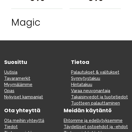
Magic
Suosittu
Tietoa
Uutisia
Palautukset & valitukset
Tavaramerkit
Synnytystakuu
Myymälämme
Hintatakuu
Opas
Varaa neuvonantaja
Nykyiset kampanjat
Takaisinvedot ja tuotetiedot
Tuotteen palauttaminen
Ota yhteyttä
Meidän käytäntö
Ota meihin yhteyttä
Ehtomme ja edellytyksemme
Tiedot
Täydelliset ostoehdot ja -ehdot