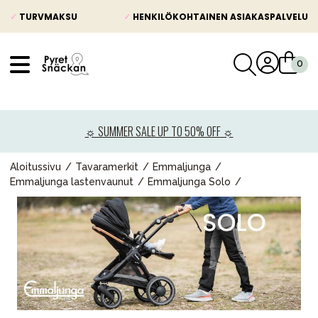
✓
TURVMAKSU
✓
HENKILÖKOHTAINEN ASIAKASPALVELU
VÅRT SORTIMENT
Uutisia
☼ SUMMER SALE UP TO 50% OFF ☼
Lastenvaunut
Lasten turvaistuimet
Aloitussivu
Tavaramerkit
Emmaljunga
Emmaljunga lastenvaunut
Emmaljunga Solo
Vauvan paketti
Lapsi & vauva
Lelut ja pelit
Äiti & Isä
Huonekalut & vuodevaatteet