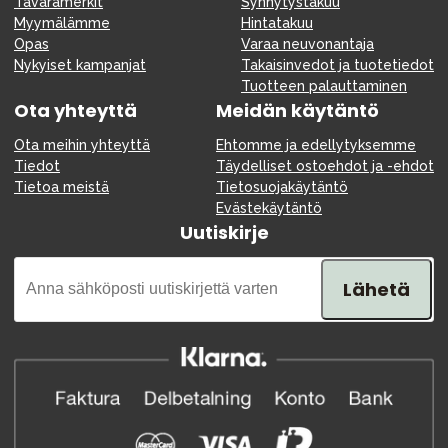
Tavaramerkit
Synnytystakuu
Myymälämme
Hintatakuu
Opas
Varaa neuvonantaja
Nykyiset kampanjat
Takaisinvedot ja tuotetiedot
Tuotteen palauttaminen
Ota yhteyttä
Meidän käytäntö
Ota meihin yhteyttä
Ehtomme ja edellytyksemme
Tiedot
Täydelliset ostoehdot ja -ehdot
Tietoa meistä
Tietosuojakäytäntö
Evästekäytäntö
Uutiskirje
Lähetä