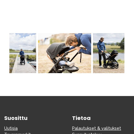
Tarvikkeet
Varaosat
Kampanjat
Lahjavinkkejä
Suosikit
Tavaramerkit
Aurinko ja uinti
Outlet
Opas
Ota meihin yhteyttä osoitteessa
Myymälämme
Suosittu
Tietoa
Uutisia
Palautukset & valitukset