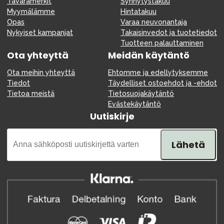
Tavaramerkit
Synnytystakuu
Myymälämme
Hintatakuu
Opas
Varaa neuvonantaja
Nykyiset kampanjat
Takaisinvedot ja tuotetiedot
Tuotteen palauttaminen
Ota yhteyttä
Meidän käytäntö
Ota meihin yhteyttä
Ehtomme ja edellytyksemme
Tiedot
Täydelliset ostoehdot ja -ehdot
Tietoa meistä
Tietosuojakäytäntö
Evästekäytäntö
Uutiskirje
Lähetä