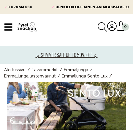
✓
TURVMAKSU
✓
HENKILÖKOHTAINEN ASIAKASPALVELU
VÅRT SORTIMENT
Uutisia
☼ SUMMER SALE UP TO 50% OFF ☼
Lastenvaunut
Lasten turvaistuimet
Aloitussivu
Tavaramerkit
Emmaljunga
Emmaljunga lastenvaunut
Emmaljunga Sento Lux
Vauvan paketti
Lapsi & vauva
Lelut ja pelit
Äiti & Isä
Huonekalut & vuodevaatteet