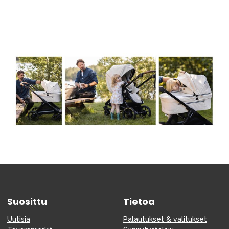
Tarvikkeet
Varaosat
Kampanjat
Lahjavinkkejä
Suosikit
Tavaramerkit
Aurinko ja uinti
Outlet
Opas
Ota meihin yhteyttä osoitteessa
Myymälämme
Suosittu
Tietoa
Uutisia
Palautukset & valitukset