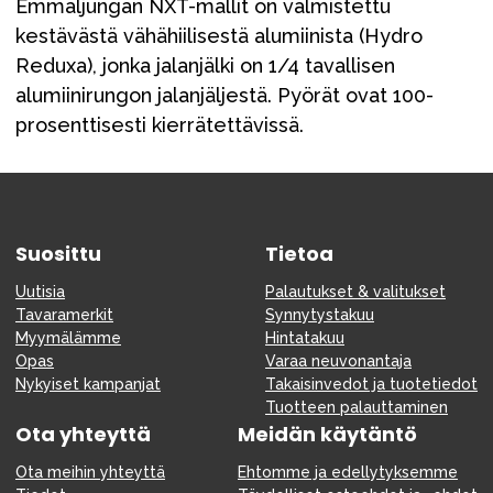
Emmaljungan NXT-mallit on valmistettu
kestävästä vähähiilisestä alumiinista (Hydro
Reduxa), jonka jalanjälki on 1/4 tavallisen
alumiinirungon jalanjäljestä. Pyörät ovat 100-
prosenttisesti kierrätettävissä.
Suosittu
Tietoa
Uutisia
Palautukset & valitukset
Tavaramerkit
Synnytystakuu
Myymälämme
Hintatakuu
Opas
Varaa neuvonantaja
Nykyiset kampanjat
Takaisinvedot ja tuotetiedot
Tuotteen palauttaminen
Ota yhteyttä
Meidän käytäntö
Ota meihin yhteyttä
Ehtomme ja edellytyksemme