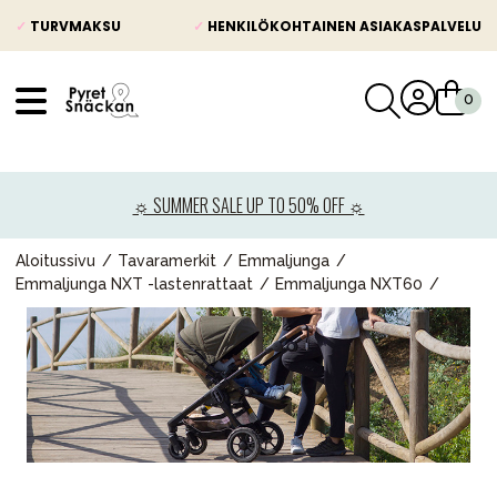
✓
TURVMAKSU
✓
HENKILÖKOHTAINEN ASIAKASPALVELU
VÅRT SORTIMENT
Uutisia
☼ SUMMER SALE UP TO 50% OFF ☼
Lastenvaunut
Lasten turvaistuimet
Aloitussivu
Tavaramerkit
Emmaljunga
Emmaljunga NXT -lastenrattaat
Emmaljunga NXT60
Vauvan paketti
Lapsi & vauva
Lelut ja pelit
Äiti & Isä
Huonekalut & vuodevaatteet