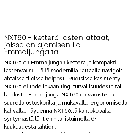
Tarvikkeet
Varaosat
Kampanjat
Lahjavinkkejä
NXT60 - ketterä lastenrattaat,
joissa on ajamisen ilo
Suosikit
Emmaljungalta
Tavaramerkit
NXT60 on Emmaljungan ketterä ja kompakti
lastenvaunu. Tällä modernilla rattaalla navigoit
ahtaissa tiloissa helposti. Ruotsissa käsintehty
NXT60 ei todellakaan tingi turvallisuudesta tai
Aurinko ja uinti
Outlet
Opas
laadusta. Emmaljunga NXT60 on varustettu
Ota meihin yhteyttä osoitteessa
suurella ostoskorilla ja mukavalla, ergonomisella
kahvalla. Täydennä NXT60:tä kantokopalla
Myymälämme
syntymästä lähtien - tai istuimella 6+
kuukaudesta lähtien.