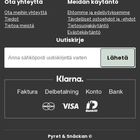
Ota yhteyttä
Meidän käytäntö
Ota meihin yhteyttä
Ehtomme ja edellytyksemme
Tiedot
Täydelliset ostoehdot ja -ehdot
Tietoa meistä
Tietosuojakäytäntö
Evästekäytäntö
Uutiskirje
Lähetä
Pyret & Snäckan ©