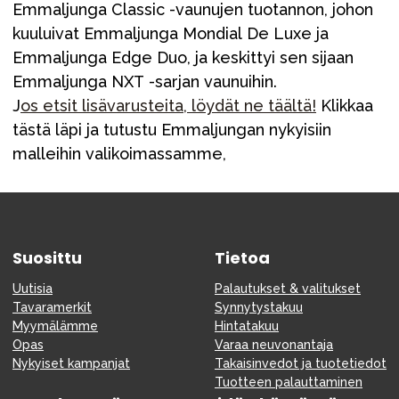
Tarvikkeet
Emmaljunga Classic -vaunujen tuotannon, johon
kuuluivat Emmaljunga Mondial De Luxe ja
Varaosat
Emmaljunga Edge Duo, ja keskittyi sen sijaan
Kampanjat
Emmaljunga NXT -sarjan vaunuihin.
Lahjavinkkejä
J
os etsit lisävarusteita, löydät ne täältä!
Klikkaa
tästä läpi ja tutustu Emmaljungan nykyisiin
Suosikit
malleihin valikoimassamme,
Tavaramerkit
Suosittu
Tietoa
Aurinko ja uinti
Outlet
Opas
Uutisia
Palautukset & valitukset
Ota meihin yhteyttä osoitteessa
Tavaramerkit
Synnytystakuu
Myymälämme
Hintatakuu
Myymälämme
Opas
Varaa neuvonantaja
Nykyiset kampanjat
Takaisinvedot ja tuotetiedot
Tuotteen palauttaminen