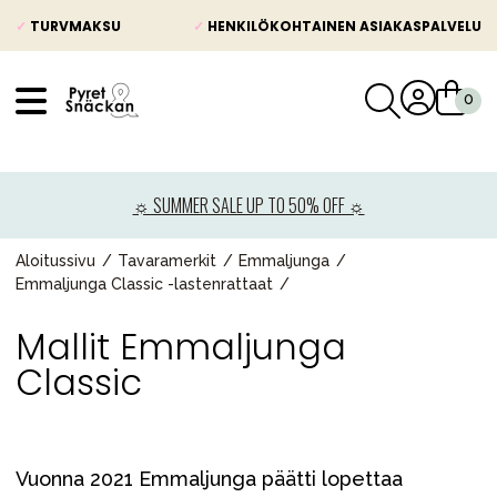
✓
TURVMAKSU
✓
HENKILÖKOHTAINEN ASIAKASPALVELU
VÅRT SORTIMENT
Uutisia
☼ SUMMER SALE UP TO 50% OFF ☼
Lastenvaunut
Lasten turvaistuimet
Aloitussivu
Tavaramerkit
Emmaljunga
Emmaljunga Classic -lastenrattaat
Vauvan paketti
Mallit Emmaljunga
Lapsi & vauva
Classic
Lelut ja pelit
Äiti & Isä
Huonekalut & vuodevaatteet
Vuonna 2021 Emmaljunga päätti lopettaa