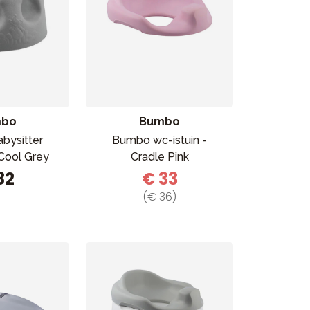
mbo
Bumbo
bysitter
Bumbo wc-istuin -
n Cool Grey
Cradle Pink
82
€ 33
(€ 36)