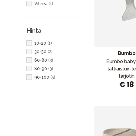
Vihreä
(
1
)
Hinta
10-20
(
1
)
30-50
(
2
)
Bumbo
60-80
(
3
)
Bumbo babys
lattiaistuin l
80-90
(
3
)
tarjotin
90-100
(
5
)
€ 18