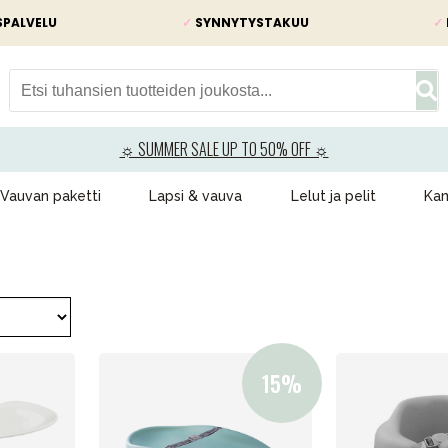
SPALVELU
✓
SYNNYTYSTAKUU
✓
☼ SUMMER SALE UP TO 50% OFF ☼
Vauvan paketti
Lapsi & vauva
Lelut ja pelit
Kam