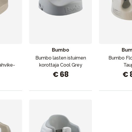
Huonekalut & vuodevaatteet
Tarvikkeet
Varaosat
Bumbo
Bu
Bumbo lasten istuimen
Bumbo Flo
ahvike-
korottaja Cool Grey
Tau
€ 68
€ 
Outlet
Opas
Ota meihin yhteyttä osoitteessa