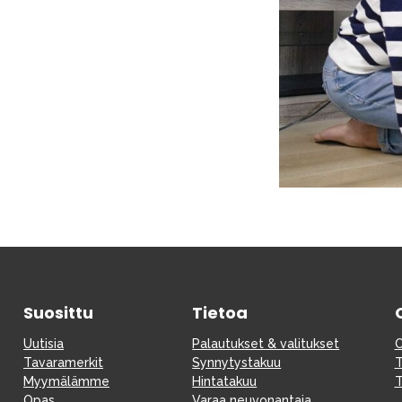
Suosittu
Tietoa
Uutisia
Palautukset & valitukset
O
Tavaramerkit
Synnytystakuu
T
Myymälämme
Hintatakuu
T
Opas
Varaa neuvonantaja