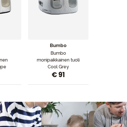
Bumbo
Bumbo
inen
monipaikkainen tuoli
upe
Cool Grey
€ 91