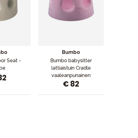
Lahjavinkkejä
Suosikit
Tavaramerkit
mbo
Bumbo
or Seat -
Bumbo babysitter
pe
lattiaistuin Cradle
vaaleanpunainen
82
€ 82
Myymälämme