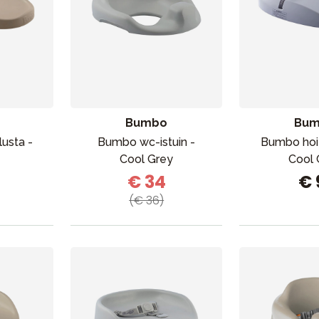
Bumbo
Bu
usta -
Bumbo wc-istuin -
Bumbo hoit
Cool Grey
Cool 
€ 34
€ 
(€ 36)
VÅRT SORTIMENT
Äiti & Isä