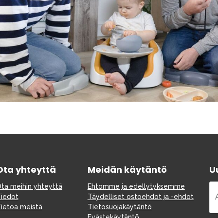
Ota yhteyttä
Meidän käytäntö
Uu
ta meihin yhteyttä
Ehtomme ja edellytyksemme
iedot
Täydelliset ostoehdot ja -ehdot
ietoa meistä
Tietosuojakäytäntö
Evästekäytäntö