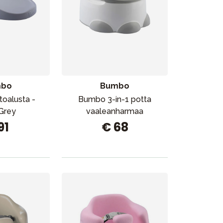
mbo
Bumbo
oalusta -
Bumbo 3-in-1 potta
Grey
vaaleanharmaa
91
€ 68
Kampanjat