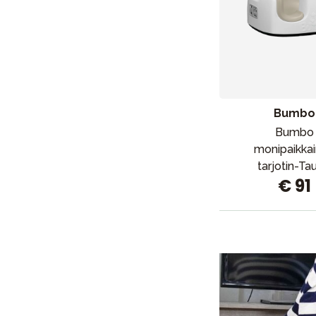
Bumbo
Bumbo
monipaikka
tarjotin-Ta
€ 91