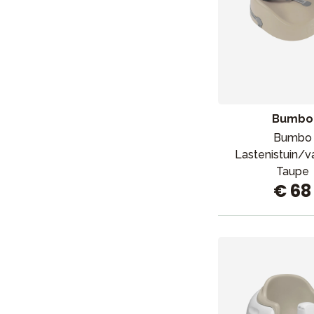
Lastenvaunut
Lasten turvaistuimet
Vauvan paketti
Lapsi & vauva
Lelut ja pelit
Bumbo
Bumbo
Lastenistuin/v
Taupe
€ 68
Aurinko ja uinti