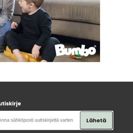
tiskirje
Lähetä