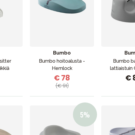
Bumbo
Bu
itter
Bumbo hoitoalusta -
Bumbo ba
eikkiä
Hemlock
lattiaistui
€ 78
€ 
(€ 91)