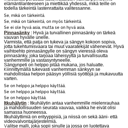
elämäntilanteeseen ja miettikää yhdessä, mikä teille on
todella tärkeintä lastenrattaita valitessanne.
Se, mikä on tärkeintä.
Se, mikä on tärkeintä, on myös tärkeintä.
Se ei ole hyvä asia, mutta se on hyvä asia.
Pinnasänky
: Hyvä ja turvallinen pinnasänky on tärkeä
vauvan hyvälle unelle.
Varmista, että patja on tukeva ja sängyn kokoon sopiva,
jotta tukehtumisvaara tai muut vaaratekijät vähenevät. Hyvä
vaihtoehto pinnasängylle on sängyn vieressä oleva
pinnasänky, joka tarjoaa läheisyyttä ja turvallisuutta
vanhemmille ja vastasyntyneelle.
Sängynpeti on helppo pitää mukana, jos haluatte.
K
iinnittymällä tukevasti vanhemman sänkyyn se
mahdollistaa helpon pääsyn yöllisiä syöttöjä ja mukavuutta
varten.
Se on helppo ja helppo käyttää.
Se on helppo ja helppo käyttää.
Se on helppo käyttää.
Itkuhälytin
: Itkuhälytin antaa vanhemmille mielenrauhaa
ja mahdollisuuden seurata vauvaa, vaikka he eivät olisi
samassa huoneessa.
Itkuhälyttimiä on erityyppisiä, ja niissä on sekä ääni- että
videovalvontajärjestelmiä.
V
alitse malli, joka sopii sinulle ja jossa on luotettava