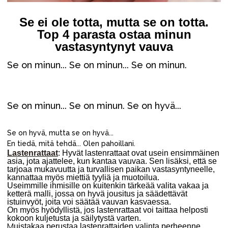
Tarvikkeet
Varaosat
Se ei ole totta, mutta se on totta.
Top 4 parasta ostaa minun
Kampanjat
vastasyntynyt vauva
Lahjavinkkejä
Se on minun... Se on minun... Se on minun.
Suosikit
Tavaramerkit
Se on minun... Se on minun. Se on hyvä...
Se on hyvä, mutta se on hyvä...
En tiedä, mitä tehdä... Olen pahoillani.
Aurinko ja uinti
Outlet
Opas
Lastenrattaat
: Hyvät lastenrattaat ovat usein ensimmäinen
asia, jota ajattelee, kun kantaa vauvaa. Sen lisäksi, että se
tarjoaa mukavuutta ja turvallisen paikan vastasyntyneelle,
Ota meihin yhteyttä osoitteessa
kannattaa myös miettiä tyyliä ja muotoilua.
Useimmille ihmisille on kuitenkin tärkeää valita vakaa ja
Myymälämme
ketterä malli, jossa on hyvä jousitus ja säädettävät
istuinvyöt, joita voi säätää vauvan kasvaessa.
On myös hyödyllistä, jos lastenrattaat voi taittaa helposti
kokoon kuljetusta ja säilytystä varten.
M
uistakaa perustaa lastenrattaiden valinta perheenne