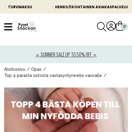
✓
TURVMAKSU
✓
HENKILÖKOHTAINEN ASIAKASPALVELU
VÅRT SORTIMENT
Uutisia
☼ SUMMER SALE UP TO 50% OFF ☼
Lastenvaunut
Lasten turvaistuimet
Aloitussivu
Opas
Top 4 parasta ostosta vastasyntyneelle vauvalle
Vauvan paketti
Lapsi & vauva
Lelut ja pelit
Äiti & Isä
Huonekalut & vuodevaatteet