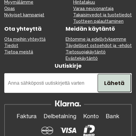
Myymälämme
Hintatakuu
Opas
Varaa neuvonantaja
Nykyiset kampanjat
Takaisinvedot ja tuotetiedot
Tuotteen palauttaminen
Ota yhteyttä
Meidän käytäntö
Ota meihin yhteyttä
Ehtomme ja edellytyksemme
Tiedot
Täydelliset ostoehdot ja -ehdot
Tietoa meistä
Tietosuojakäytäntö
Evästekäytäntö
Uutiskirje
Lähetä