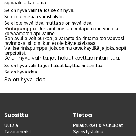
signaali ja kantama.
Se on hyvä valinta, jos se on hyvä.
Se ei ole mikään varashälytin.
Se ei ole hyvä idea, mutta se on hyvä idea.
Rintapumppu
:
Jos aiot imettää, rintapumppu voi olla
korvaamaton apuväline.
Sen avulla voit purkaa ja varastoida rintamaitoa vauvasi
ravinnoksi silloin, kun et ole käytettävissäsi.
V
alitse rintapumppu, jota on mukava käyttää ja joka sopii
tarpeisiisi.
Se on hyvä valinta, jos haluat käyttää rintarintaa.
Se on hyvä valinta, jos haluat käyttää rintarintaa.
Se on hyvä idea.
Se on hyvä idea.
Suosittu
Tietoa
Uutisia
Palautukset & valitukset
Tavaramerkit
Synnytystakuu