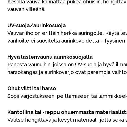
Kesällä vauva kannattaa pukea ohuisiin, hengittäv
vauvan viileänä.
UV-suoja/aurinkosuoja
Vauvan iho on erittäin herkkä auringolle. Käytä le
vanhoille ei suositella aurinkovoidetta – fyysinen 
Hyvä lastenvaunu aurinkosuojalla
Panosta vaunuihin, joissa on UV-suoja ja hyvä ilma
harsokangas ja aurinkovarjo ovat parempia vaihto
Ohut viltti tai harso
Sopii varjostukseen, peittämiseen tai lämmikkeeksi
Uutisia
Kantoliina tai -reppu ohuemmasta materiaalist
Lastenvaunut
Valitse hengittävä ja kevyt materiaali, jotta sekä 
Lasten turvaistuimet