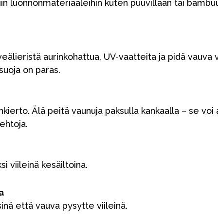
iin luonnonmateriaaleihin kuten puuvillaan tai bambuu
veälieristä aurinkohattua, UV-vaatteita ja pidä vauva
suoja on paras.
nkierto. Älä peitä vaunuja paksulla kankaalla – se vo
ehtoja.
VÅRT SORTIMENT
 viileinä kesäiltoina.
Äiti & Isä
a
Huonekalut & vuodevaatteet
sinä että vauva pysytte viileinä.
Tarvikkeet