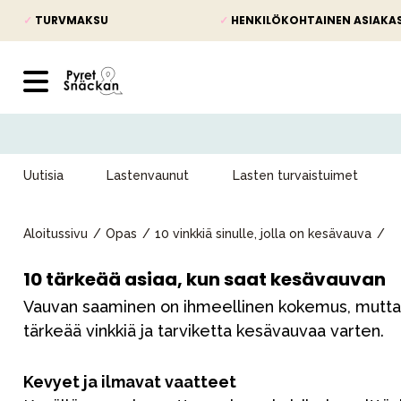
✓
TURVMAKSU
✓
HENKILÖKOHTAINEN ASIAKA
Uutisia
Lastenvaunut
Lasten turvaistuimet
Aloitussivu
Opas
10 vinkkiä sinulle, jolla on kesävauva
10 tärkeää asiaa, kun saat kesävauvan
Vauvan saaminen on ihmeellinen kokemus, mutta jo
tärkeää vinkkiä ja tarviketta kesävauvaa varten.
Kevyet ja ilmavat vaatteet