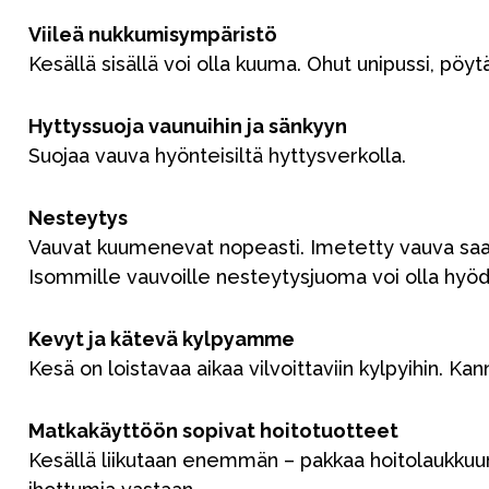
Vauvan paketti
Viileä nukkumisympäristö
Kesällä sisällä voi olla kuuma. Ohut unipussi, pöy
Lapsi & vauva
Lelut ja pelit
Hyttyssuoja vaunuihin ja sänkyyn
Suojaa vauva hyönteisiltä hyttysverkolla.
Nesteytys
Vauvat kuumenevat nopeasti. Imetetty vauva saatt
Isommille vauvoille nesteytysjuoma voi olla hyöd
Aurinko ja uinti
Kevyt ja kätevä kylpyamme
Kesä on loistavaa aikaa vilvoittaviin kylpyihin. K
Matkakäyttöön sopivat hoitotuotteet
Kesällä liikutaan enemmän – pakkaa hoitolaukkuun 