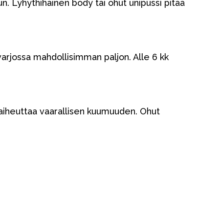
n. Lyhythihainen body tai ohut unipussi pitää
 varjossa mahdollisimman paljon. Alle 6 kk
i aiheuttaa vaarallisen kuumuuden. Ohut
Kampanjat
Lahjavinkkejä
Suosikit