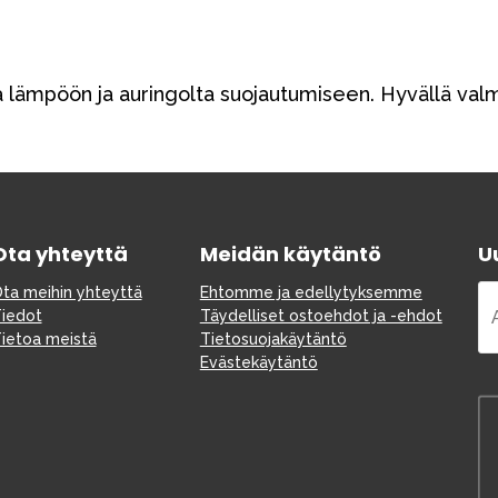
 lämpöön ja auringolta suojautumiseen. Hyvällä valm
Ota yhteyttä
Meidän käytäntö
Uu
ta meihin yhteyttä
Ehtomme ja edellytyksemme
iedot
Täydelliset ostoehdot ja -ehdot
ietoa meistä
Tietosuojakäytäntö
Evästekäytäntö