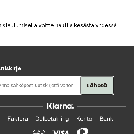
istautumisella voitte nauttia kesästä yhdessä
tiskirje
Lähetä