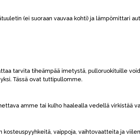
Varaosat
tätuuletin (ei suoraan vauvaa kohti) ja lämpömittari 
aa tarvita tiheämpää imetystä, pulloruokituille voi
yksi. Tässä ovat tuttipullomme.
Outlet
Opas
Ota meihin yhteyttä osoitteessa
annettava amme tai kulho haalealla vedellä virkistää v
kosteuspyyhkeitä, vaippoja, vaihtovaatteita ja viilen