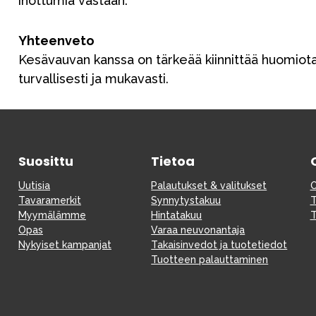
ihottumia vastaan.
Yhteenveto
Kesävauvan kanssa on tärkeää kiinnittää huomiota
turvallisesti ja mukavasti.
Suosittu
Tietoa
Uutisia
Palautukset & valitukset
O
Tavaramerkit
Synnytystakuu
T
Myymälämme
Hintatakuu
T
Opas
Varaa neuvonantaja
Nykyiset kampanjat
Takaisinvedot ja tuotetiedot
Tuotteen palauttaminen