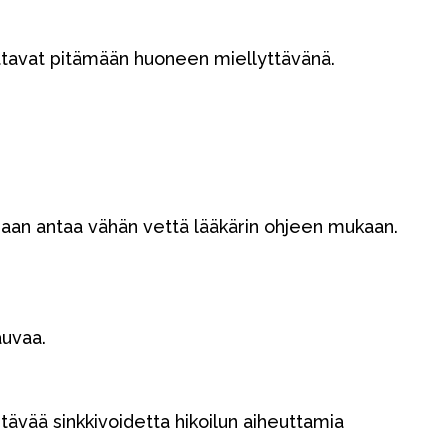
Tavaramerkit
auttavat pitämään huoneen miellyttävänä.
daan antaa vähän vettä lääkärin ohjeen mukaan.
Myymälämme
auvaa.
tävää sinkkivoidetta hikoilun aiheuttamia