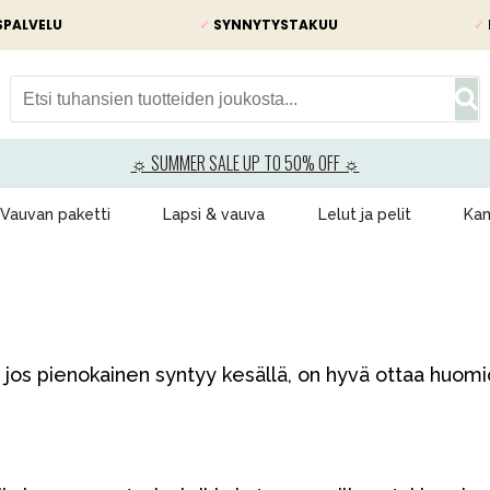
SPALVELU
✓
SYNNYTYSTAKUU
✓
☼ SUMMER SALE UP TO 50% OFF ☼
Vauvan paketti
Lapsi & vauva
Lelut ja pelit
Kam
s pienokainen syntyy kesällä, on hyvä ottaa huomioo