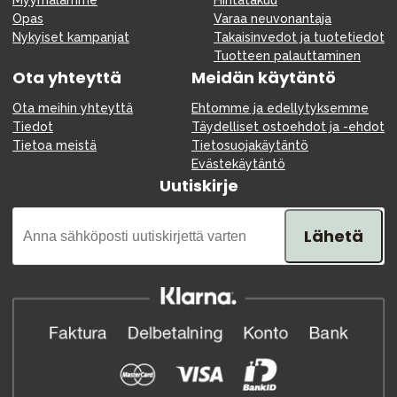
Myymälämme
Hintatakuu
Opas
Varaa neuvonantaja
Nykyiset kampanjat
Takaisinvedot ja tuotetiedot
Tuotteen palauttaminen
Ota yhteyttä
Meidän käytäntö
Ota meihin yhteyttä
Ehtomme ja edellytyksemme
Tiedot
Täydelliset ostoehdot ja -ehdot
Tietoa meistä
Tietosuojakäytäntö
Evästekäytäntö
Uutiskirje
Lähetä