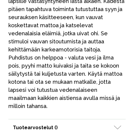
lapsille vastasyntyneen iästä alkaen. Kädestä
pitäen tapahtuva toiminta tutustuttaa syyn ja
seurauksen käsitteeseen, kun vauvat
koskettavat mattoa ja katselevat
vedenalaisia eläimiä, jotka uivat ohi. Se
stimuloi vauvan sitoutumista ja auttaa
kehittämään karkeamotorisia taitoja.
Puhdistus on helppoa - valuta vesi ja ilma
pois, pyyhi matto kuivaksi ja taita se kokoon
säilytystä tai kuljetusta varten. Käytä mattoa
kotona tai ota se mukaan matkalle, jotta
lapsesi voi tutustua vedenalaiseen
maailmaan kaikkien aistiensa avulla missä ja
milloin tahansa.
Tuotearvostelut (
)