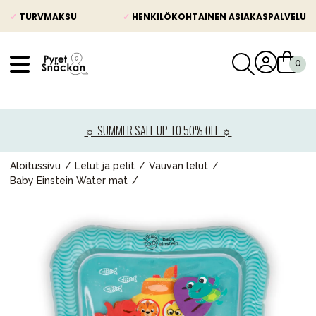
✓
TURVMAKSU
✓
HENKILÖKOHTAINEN ASIAKASPALVELU
VÅRT SORTIMENT
Uutisia
☼ SUMMER SALE UP TO 50% OFF ☼
Lastenvaunut
Lasten turvaistuimet
Aloitussivu
Lelut ja pelit
Vauvan lelut
Baby Einstein Water mat
Vauvan paketti
Lapsi & vauva
Lelut ja pelit
Äiti & Isä
Huonekalut & vuodevaatteet