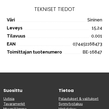
TEKNISET TIEDOT
Väri
Sininen
Leveys
15,24
Tilavuus
0,001
EAN
074451168473
Toimittajan tuotenumero
BE-16847
Suosittu
Tietoa
Uutisia
Palautukset & valitukset
Tavaramerkit
Synnytystakuu