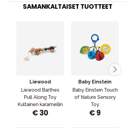
SAMANKALTAISET TUOTTEET
Liewood
Baby Einstein
Liewood Barthes
Baby Einstein Touch
Pull Along Toy
of Nature Sensory
N
Kultainen karamellin
Toy
€ 30
€ 9
monisekoitus