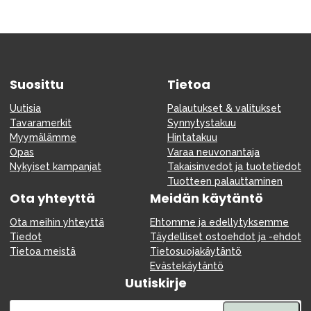
Suosittu
Tietoa
Uutisia
Palautukset & valitukset
Tavaramerkit
Synnytystakuu
Myymälämme
Hintatakuu
Opas
Varaa neuvonantaja
Nykyiset kampanjat
Takaisinvedot ja tuotetiedot
Tuotteen palauttaminen
Ota yhteyttä
Meidän käytäntö
Ota meihin yhteyttä
Ehtomme ja edellytyksemme
Tiedot
Täydelliset ostoehdot ja -ehdot
Tietoa meistä
Tietosuojakäytäntö
Evästekäytäntö
Uutiskirje