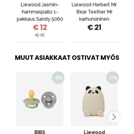
Liewood Jasmin-
Liewood Herbert Mr.
Lie
hammaspallo 1-
Bear Teether Mr
B
pakkaus Sandy 5060
karhunsininen
€ 12
€ 21
sekoitus
€ 16
MUUT ASIAKKAAT OSTIVAT MYÖS
BIBS
Liewood