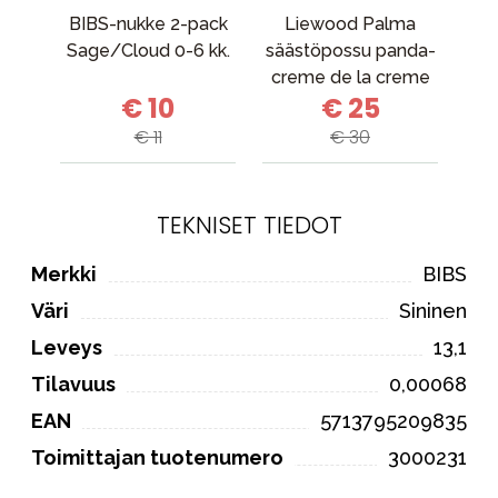
BIBS-nukke 2-pack
Liewood Palma
St
Sage/Cloud 0-6 kk.
säästöpossu panda-
creme de la creme
E
€ 10
€ 25
Gre
€ 11
€ 30
TEKNISET TIEDOT
Merkki
BIBS
Väri
Sininen
Leveys
13,1
Tilavuus
0,00068
EAN
5713795209835
Toimittajan tuotenumero
3000231