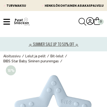
✓
TURVMAKSU
✓
HENKILÖKOHTAINEN ASIAKASPALVELU
VÅRT SORTIMENT
Uutisia
☼ SUMMER SALE UP TO 50% OFF ☼
Lastenvaunut
Lasten turvaistuimet
Aloitussivu
Lelut ja pelit
Bit-lelut
BIBS Star Baby Sininen pururengas
Vauvan paketti
Lapsi & vauva
Lelut ja pelit
Äiti & Isä
Huonekalut & vuodevaatteet