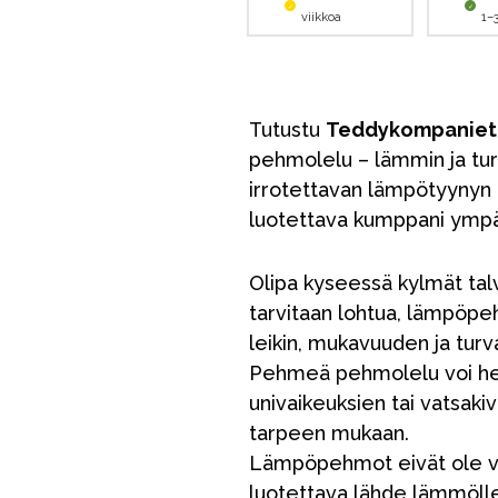
viikkoa
1–
Tutustu
Teddykompaniet
pehmolelu – lämmin ja turv
irrotettavan lämpötyynyn a
luotettava kumppani ympä
Olipa kyseessä kylmät talvi
tarvitaan lohtua, lämpöpe
leikin, mukavuuden ja turv
Pehmeä pehmolelu voi help
univaikeuksien tai vatsakiv
tarpeen mukaan.
Lämpöpehmot eivät ole va
luotettava lähde lämmölle,