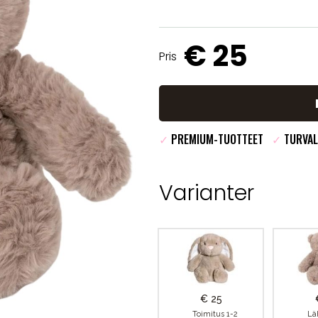
€ 25
Pris
✓
PREMIUM-TUOTTEET
✓
TURVAL
Varianter
€ 25
Toimitus 1-2
Lä