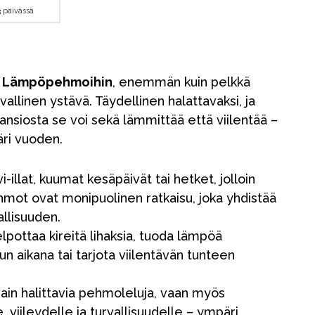
3 päivässä
 Lämpöpehmoihin
, enemmän kuin pelkkä
allinen ystävä. Täydellinen halattavaksi, ja
nsiosta se voi sekä lämmittää että viilentää –
ri vuoden.
-illat, kuumat kesäpäivät tai hetket, jolloin
hmot ovat monipuolinen ratkaisu, joka yhdistää
allisuuden.
ottaa kireitä lihaksia, tuoda lämpöä
un aikana tai tarjota viilentävän tunteen
in halittavia pehmoleluja, vaan myös
 viileydelle ja turvallisuudelle – ympäri