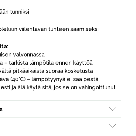
än tunniksi
oleluun viilentävän tunteen saamiseksi
ita:
uisen valvonnassa
Myymälämme
 – tarkista lämpötila ennen käyttöä
ältä pitkäaikaista suoraa kosketusta
ävä (40°C) – lämpötyynyä ei saa pestä
esti ja älä käytä sitä, jos se on vahingoittunut
a