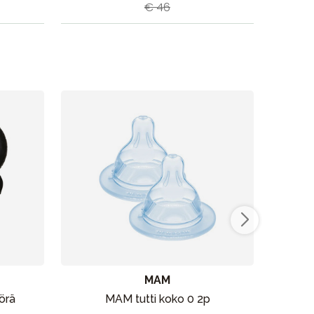
€ 46
MAM
örä
MAM tutti koko 0 2p
Seb