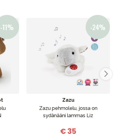
pt
Zazu
elu
Zazu pehmolelu, jossa on
Sebr
N
sydänääni lammas Liz
€ 35