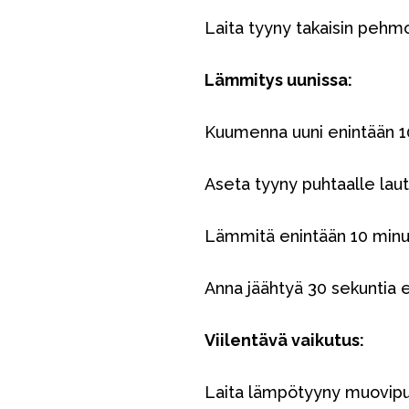
Laita tyyny takaisin pehmo
Lämmitys uunissa:
Kuumenna uuni enintään 1
Aseta tyyny puhtaalle laut
VÅRT SORTIMENT
Lämmitä enintään 10 minu
Äiti & Isä
Anna jäähtyä 30 sekuntia 
Huonekalut & vuodevaatteet
Tarvikkeet
Viilentävä vaikutus:
Varaosat
Laita lämpötyyny muovipu