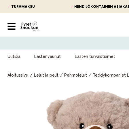
✓
TURVMAKSU
✓
HENKILÖKOHTAINEN ASIAKA
Uutisia
Lastenvaunut
Lasten turvaistuimet
Aloitussivu
Lelut ja pelit
Pehmolelut
Teddykompaniet Lä