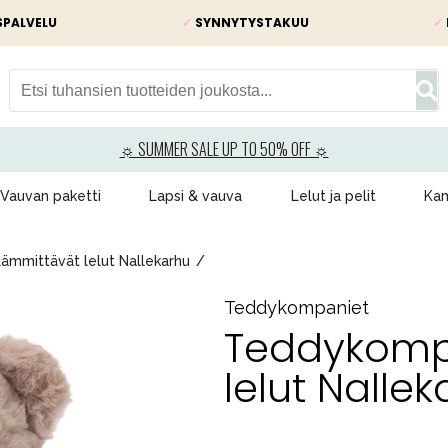
SPALVELU
✓
SYNNYTYSTAKUU
✓
☼ SUMMER SALE UP TO 50% OFF ☼
Vauvan paketti
Lapsi & vauva
Lelut ja pelit
Kam
mmittävät lelut Nallekarhu
Teddykompaniet
Teddykomp
lelut Nalle