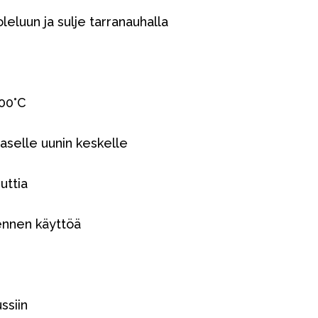
leluun ja sulje tarranauhalla
00°C
aselle uunin keskelle
uttia
Kampanjat
ennen käyttöä
Lahjavinkkejä
Suosikit
Tavaramerkit
ssiin