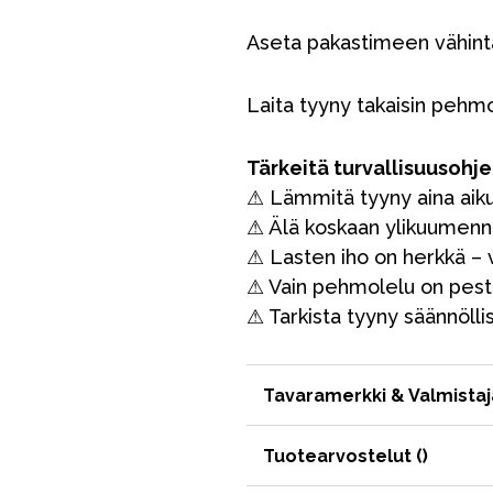
Aseta pakastimeen vähintä
Laita tyyny takaisin pehm
Tärkeitä turvallisuusohje
⚠ Lämmitä tyyny aina aik
Outlet
Opas
Ota meihin yhteyttä osoitteessa
⚠ Älä koskaan ylikuumenna
⚠ Lasten iho on herkkä – v
⚠ Vain pehmolelu on pest
⚠ Tarkista tyyny säännöllis
Tavaramerkki & Valmistaj
Tuotearvostelut (
)