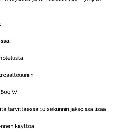
:
ssa:
molelusta
roaaltouuniin
–800 W
tä tarvittaessa 10 sekunnin jaksoissa lisää
ennen käyttöä