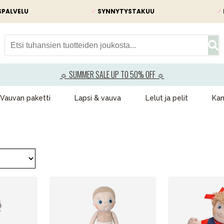
SPALVELU
✓
SYNNYTYSTAKUU
✓
☼ SUMMER SALE UP TO 50% OFF ☼
Vauvan paketti
Lapsi & vauva
Lelut ja pelit
Kam