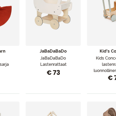
arn
JaBaDaBaDo
Kid's C
Outlet
Opas
Ota meihin yhteyttä osoitteessa
JaBaDaBaDo
Kids Conc
sarja
Lastenrattaat
lastenr
luonnolline
€ 73
€ 