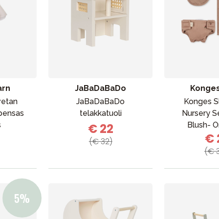
arn
JaBaDaBaDo
Konges
vetan
JaBaDaBaDo
Konges Sl
VÅRT SORTIMENT
pensas
telakkatuoli
Nursery S
s
Blush- O
€ 22
€ 
(€ 32)
Äiti & Isä
(€ 
Huonekalut & vuodevaatteet
Tarvikkeet
Varaosat