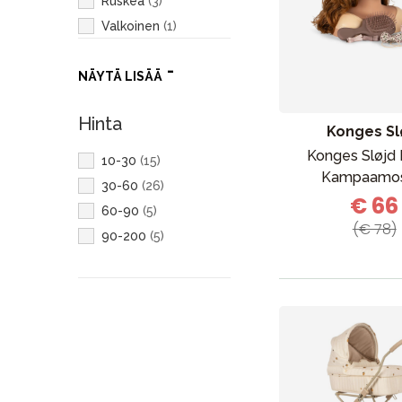
Ruskea
(
3
)
Valkoinen
(
1
)
Vihreä
(
1
)
NÄYTÄ LISÄÄ
Hinta
Konges Sl
Konges Sløjd
10-30
(
15
)
Kampaamos
30-60
(
26
)
€ 66
60-90
(
5
)
(€ 78)
90-200
(
5
)