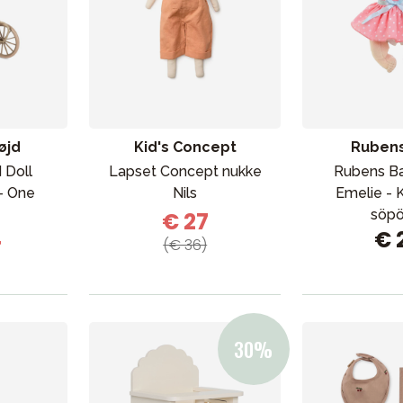
øjd
Kid's Concept
Rubens
 Doll
Lapset Concept nukke
Rubens Ba
- One
Nils
Emelie - 
söpöl
€ 27
4
€ 
(€ 36)