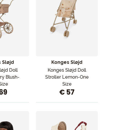
 Sløjd
Konges Sløjd
øjd Doll
Konges Sløjd Doll
ry Blush-
Stroller Lemon-One
Size
Size
169
€ 57