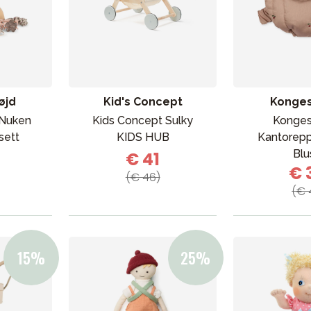
øjd
Kid's Concept
Konges
 Nuken
Kids Concept Sulky
Konges
ett
KIDS HUB
Kantorepp
Blu
€ 41
€ 
(€ 46)
(€ 