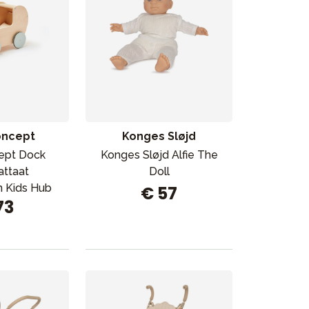
oncept
Konges Sløjd
Myymälämme
ept Dock
Konges Sløjd Alfie The
attaat
Doll
n Kids Hub
€ 57
73