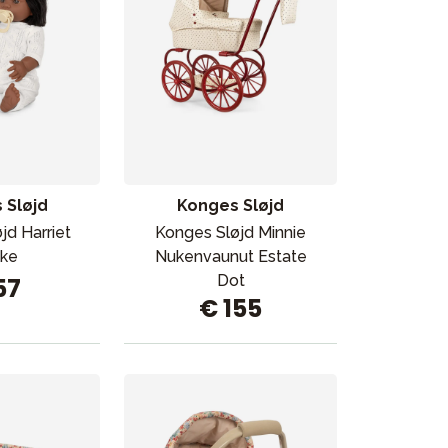
 Sløjd
Konges Sløjd
jd Harriet
Konges Sløjd Minnie
ke
Nukenvaunut Estate
Dot
57
€ 155