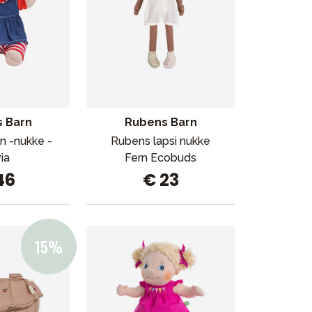
 Barn
Rubens Barn
n -nukke -
Rubens lapsi nukke
via
Fern Ecobuds
46
€ 23