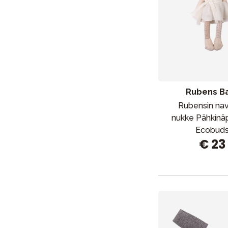
Rubens B
Rubensin na
nukke Pähkinä
Ecobud
€ 23
Uutisia
Lastenvaunut
Lasten turvaistuimet
Vauvan paketti