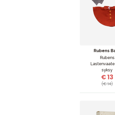
Lapsi & vauva
Lelut ja pelit
Rubens B
Aurinko ja uinti
Rubens
Lastenvaate
syksy
€ 13
(€ 14)