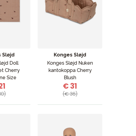
 Sløjd
Konges Sløjd
øjd Doll
Konges Sløjd Nuken
et Cherry
kantokoppa Cherry
ne Size
Blush
21
€ 31
Kampanjat
30)
(€ 36)
Lahjavinkkejä
Suosikit
Tavaramerkit