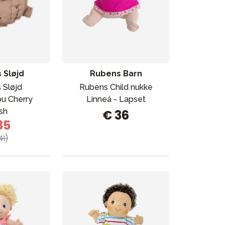
 Sløjd
Rubens Barn
 Sløjd
Rubens Child nukke
u Cherry
Linneá - Lapset
sh
€ 36
35
41)