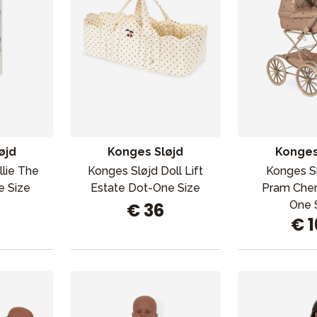
øjd
Konges Sløjd
Konges
llie The
Konges Sløjd Doll Lift
Konges Sl
e Size
Estate Dot-One Size
Pram Cher
One 
€ 36
€ 