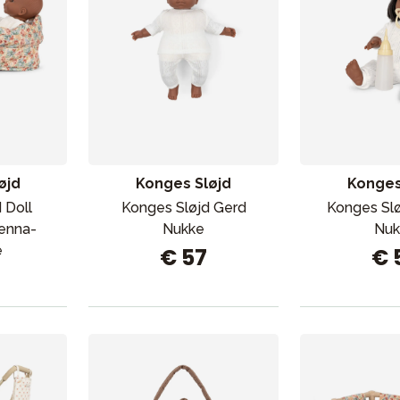
øjd
Konges Sløjd
Konges
 Doll
Konges Sløjd Gerd
Konges Slø
ienna-
Nukke
Nuk
e
€ 57
€ 