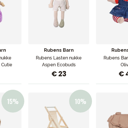
arn
Rubens Barn
Rubens
nukke
Rubens Lasten nukke
Rubens Bar
 Cutie
Aspen Ecobuds
Oli
€ 23
€ 