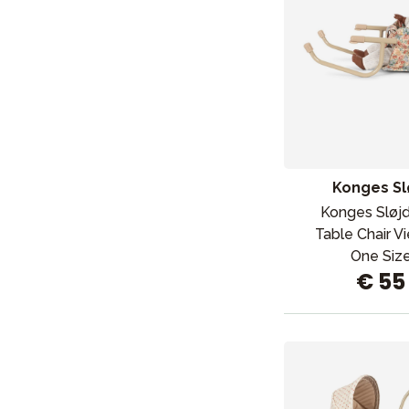
Konges Sl
Konges Sløjd
Table Chair V
One Siz
€ 55