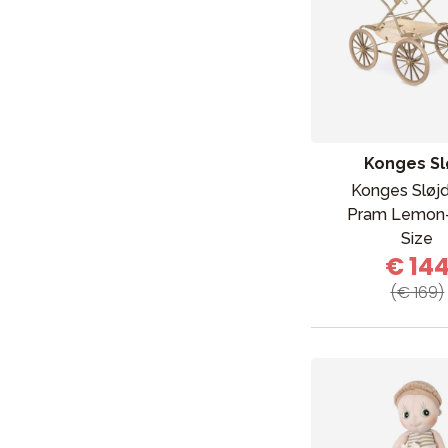
Konges Sl
Konges Sløjd
Pram Lemon
Size
€ 14
(€ 169)