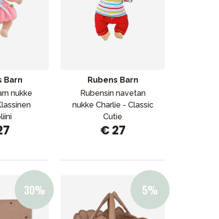
 Barn
Rubens Barn
rn nukke
Rubensin navetan
Klassinen
nukke Charlie - Classic
iini
Cutie
27
€ 27