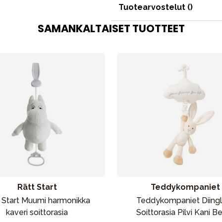
Tuotearvostelut (
)
SAMANKALTAISET TUOTTEET
Äiti & Isä
Huonekalut & vuodevaatteet
Tarvikkeet
Varaosat
Rätt Start
Teddykompaniet
 Start Muumi harmonikka
Teddykompaniet Diingl
kaveri soittorasia
Soittorasia Pilvi Kani B
Outlet
Opas
Ota meihin yhteyttä osoitteessa