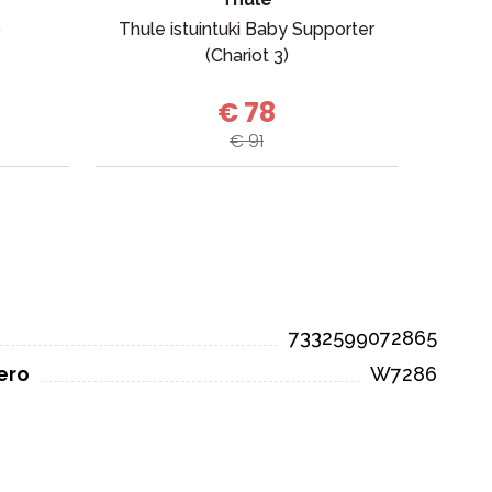
p
Thule istuintuki Baby Supporter
El
(Chariot 3)
€ 78
€ 91
7332599072865
ero
W7286