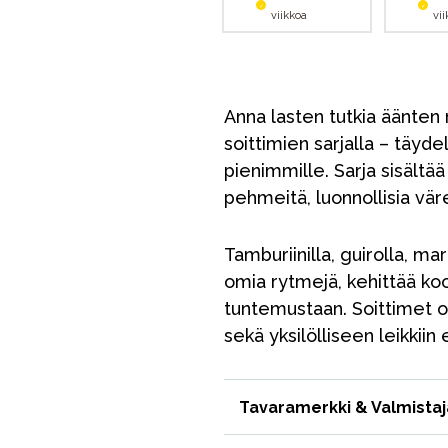
viikkoa
vi
Anna lasten tutkia äänten
soittimien sarjalla – täyde
pienimmille. Sarja sisältää 
pehmeitä, luonnollisia värejä
Tamburiinilla, guirolla, mar
omia rytmejä, kehittää koor
tuntemustaan. Soittimet on
sekä yksilölliseen leikkii
Tavaramerkki & Valmistaj
VÅRT SORTIMENT