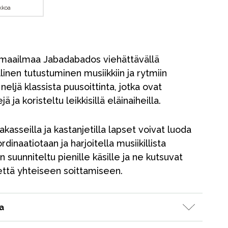
ikkoa
 maailmaa Jabadabados viehättävällä
llinen tutustuminen musiikkiin ja rytmiin
neljä klassista puusoittinta, jotka ovat
 ja koristeltu leikkisillä eläinaiheilla.
akasseilla ja kastanjetilla lapset voivat luoda
dinaatiotaan ja harjoitella musiikillista
 suunniteltu pienille käsille ja ne kutsuvat
n että yhteiseen soittamiseen.
a