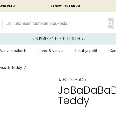
SPALVELU
✓
SYNNYTYSTAKUU
✓
☼ SUMMER SALE UP TO 50% OFF ☼
Vauvan paketti
Lapsi & vauva
Lelut ja pelit
Kam
isetti Teddy
JaBaDaBaDo
JaBaDaBaDo
Teddy