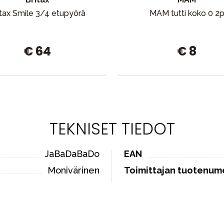
itax Smile 3/4 etupyörä
MAM tutti koko 0 2
€ 64
€ 8
TEKNISET TIEDOT
JaBaDaBaDo
EAN
Monivärinen
Toimittajan tuotenum