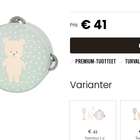
€ 41
Pris
✓
PREMIUM-TUOTTEET
✓
TURVAL
Varianter
€ 41
Toimitus 1-2
To