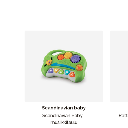
Uutisia
Lastenvaunut
Lasten turvaistuimet
Vauvan paketti
Lapsi & vauva
Lelut ja pelit
Scandinavian baby
Scandinavian Baby -
Rätt
musiikkitaulu
Aurinko ja uinti