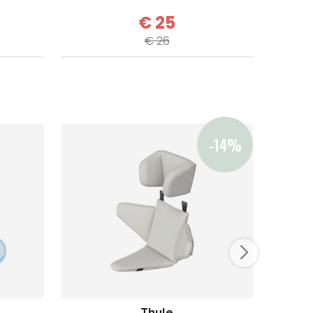
€ 25
€ 26
Thule