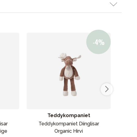
Kampanjat
Lahjavinkkejä
Suosikit
Tavaramerkit
Teddykompaniet
isar
Teddykompaniet Diinglisar
Ti
eige
Organic Hirvi
Myymälämme