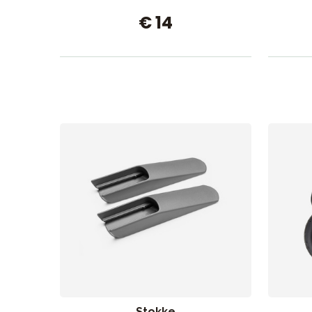
€ 14
Stokke