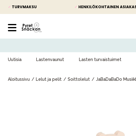
✓
TURVMAKSU
✓
HENKILÖKOHTAINEN ASIAKA
Uutisia
Lastenvaunut
Lasten turvaistuimet
Aloitussivu
Lelut ja pelit
Soittolelut
JaBaDaBaDo Musiikk