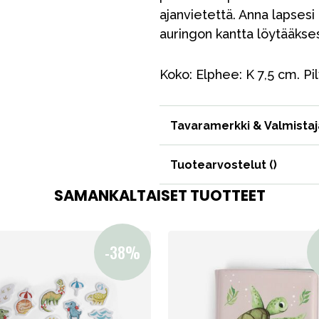
ajanvietettä. Anna lapsesi
auringon kantta löytääksesi
Koko: Elphee: K 7,5 cm. Pil
VÅRT SORTIMENT
Tavaramerkki & Valmistaj
Äiti & Isä
Tuotearvostelut (
)
Huonekalut & vuodevaatteet
SAMANKALTAISET TUOTTEET
Tarvikkeet
Varaosat