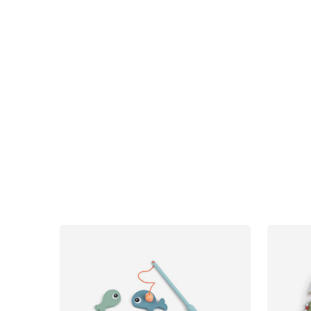
Uutisia
Lastenvaunut
Lasten turvaistuimet
Vauvan paketti
Lapsi & vauva
Lelut ja pelit