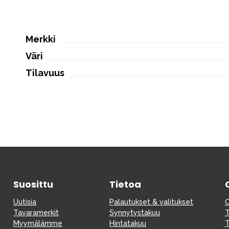
Merkki
Väri
Tilavuus
Suosittu
Tietoa
Uutisia
Palautukset & valitukset
O
Tavaramerkit
Synnytystakuu
T
Myymälämme
Hintatakuu
T