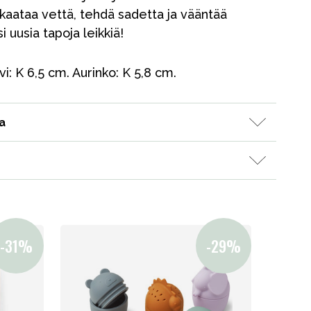
 kaataa vettä, tehdä sadetta ja vääntää
 uusia tapoja leikkiä!
vi: K 6,5 cm. Aurinko: K 5,8 cm.
a
Kampanjat
Lahjavinkkejä
Suosikit
Tavaramerkit