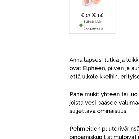
€ 13
(€ 14)
Lähetetään
1–3 päivässä
Anna lapsesi tutkia ja leik
ovat Elpheen, pilven ja au
että ulkoleikkeihin, erityis
Pane mukit yhteen tai luo ni
joista vesi pääsee valumaa
suljettava ominaisuus.
Pehmeiden puuterivärinsä 
pinoamiskupit stimuloivat m