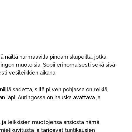
kiä näillä hurmaavilla pinoamiskupeilla, jotka
ringon muotoisia. Sopii erinomaisesti sekä sisä-
esti vesileikkien aikana.
illä sadetta, sillä pilven pohjassa on reikiä,
n läpi. Auringossa on hauska avattava ja
ja leikkisien muotojensa ansiosta nämä
ielikuvitusta ja tarjoavat tuntikausien