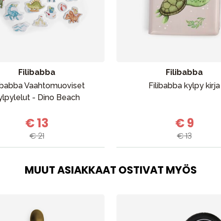
Outlet
Opas
Ota meihin yhteyttä osoitteessa
Filibabba
Filibabba
libabba Vaahtomuoviset
Filibabba kylpy kirja
ylpylelut - Dino Beach
€ 13
€ 9
€ 21
€ 13
MUUT ASIAKKAAT OSTIVAT MYÖS