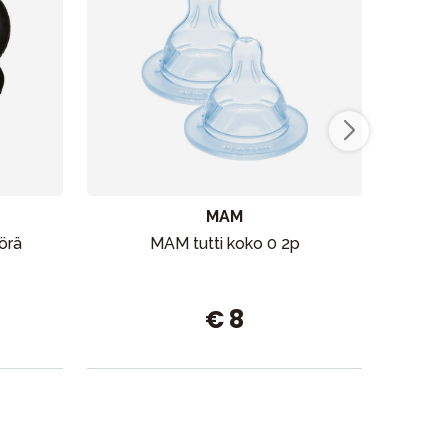
MAM
örä
MAM tutti koko 0 2p
Seb
€ 8