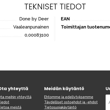
TEKNISET TIEDOT
Done by Deer
EAN
Vaaleanpunainen
Toimittajan tuotenum
0,00083100
Ota yhteyttä
Meidän käytäntö
Uu
ta meihin yhteyttä
Ehtomme ja edellytyksemme
iedot
Täydelliset ostoehdot ja -ehdot
ietoa meistä
Tietosuojakäytäntö