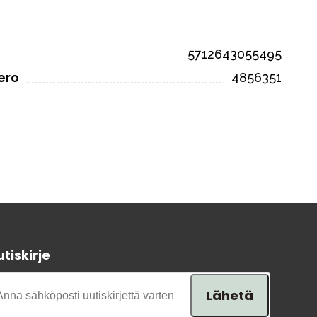
5712643055495
ero
4856351
tiskirje
Lähetä