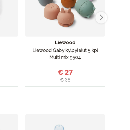
Myymälämme
Liewood
Liewood Gaby kylpylelut 5 kpl
Kon
Multi mix 9504
P
€ 27
€ 38