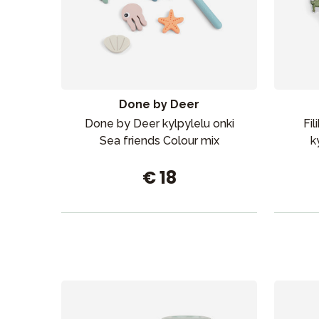
Aurinko ja uinti
Done by Deer
Done by Deer kylpylelu onki
Fi
Sea friends Colour mix
k
€ 18