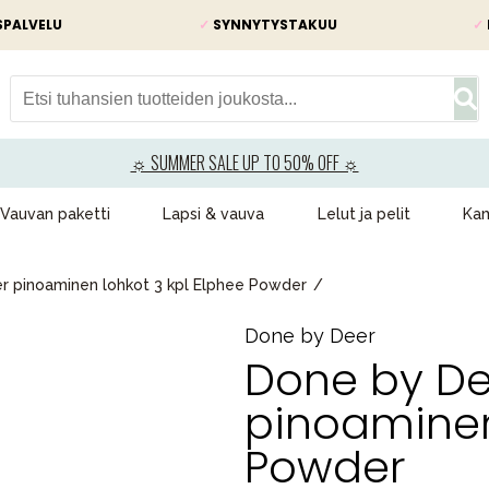
SPALVELU
✓
SYNNYTYSTAKUU
✓
☼ SUMMER SALE UP TO 50% OFF ☼
Vauvan paketti
Lapsi & vauva
Lelut ja pelit
Kam
r pinoaminen lohkot 3 kpl Elphee Powder
Done by Deer
Done by De
pinoaminen
Powder