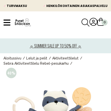
✓
TURVMAKSU
✓
HENKILÖKOHTAINEN ASIAKASPALVELU
VÅRT SORTIMENT
Uutisia
☼ SUMMER SALE UP TO 50% OFF ☼
Lastenvaunut
Lasten turvaistuimet
Aloitussivu
Lelut ja pelit
Aktiviteettilelut
Sebra Aktiviteettilelu Rebel-pesukarhu
Vauvan paketti
Lapsi & vauva
Lelut ja pelit
Äiti & Isä
Huonekalut & vuodevaatteet