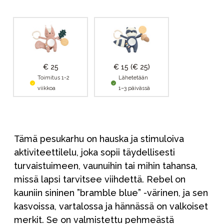
€ 25
€ 15
(€ 25)
Toimitus 1-2
Lähetetään
viikkoa
1–3 päivässä
Tämä pesukarhu on hauska ja stimuloiva
aktiviteettilelu, joka sopii täydellisesti
turvaistuimeen, vaunuihin tai mihin tahansa,
missä lapsi tarvitsee viihdettä. Rebel on
kauniin sininen ”bramble blue” -värinen, ja sen
kasvoissa, vartalossa ja hännässä on valkoiset
merkit. Se on valmistettu pehmeästä