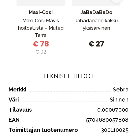
Maxi-Cosi
JaBaDaBaDo
Maxi-Cosi Mavis
Jabadabado kakku
hoitoalusta – Muted
yksisarvinen
Ilt
Terra
€ 78
€ 27
€ 92
TEKNISET TIEDOT
Merkki
Sebra
Väri
Sininen
Tilavuus
0,00067000
EAN
5704680057808
Toimittajan tuotenumero
300110025