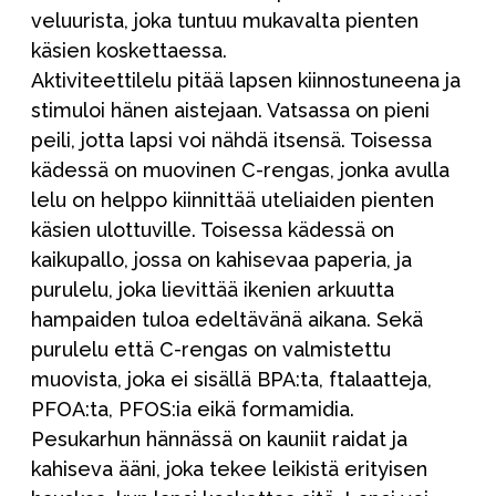
veluurista, joka tuntuu mukavalta pienten
käsien koskettaessa.
Aktiviteettilelu pitää lapsen kiinnostuneena ja
stimuloi hänen aistejaan. Vatsassa on pieni
peili, jotta lapsi voi nähdä itsensä. Toisessa
kädessä on muovinen C-rengas, jonka avulla
lelu on helppo kiinnittää uteliaiden pienten
käsien ulottuville. Toisessa kädessä on
kaikupallo, jossa on kahisevaa paperia, ja
purulelu, joka lievittää ikenien arkuutta
hampaiden tuloa edeltävänä aikana. Sekä
purulelu että C-rengas on valmistettu
muovista, joka ei sisällä BPA:ta, ftalaatteja,
PFOA:ta, PFOS:ia eikä formamidia.
Pesukarhun hännässä on kauniit raidat ja
kahiseva ääni, joka tekee leikistä erityisen