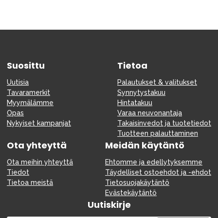
Suosittu
Tietoa
Uutisia
Palautukset & valitukset
Tavaramerkit
Synnytystakuu
Myymälämme
Hintatakuu
Opas
Varaa neuvonantaja
Nykyiset kampanjat
Takaisinvedot ja tuotetiedot
Tuotteen palauttaminen
Ota yhteyttä
Meidän käytäntö
Ota meihin yhteyttä
Ehtomme ja edellytyksemme
Tiedot
Täydelliset ostoehdot ja -ehdot
Tietoa meistä
Tietosuojakäytäntö
Evästekäytäntö
Uutiskirje