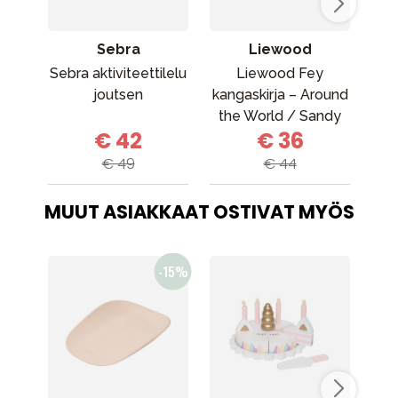
Sebra
Liewood
Sebra aktiviteettilelu
Liewood Fey
joutsen
kangaskirja – Around
Akti
the World / Sandy
sam
€ 42
€ 36
€ 49
€ 44
MUUT ASIAKKAAT OSTIVAT MYÖS