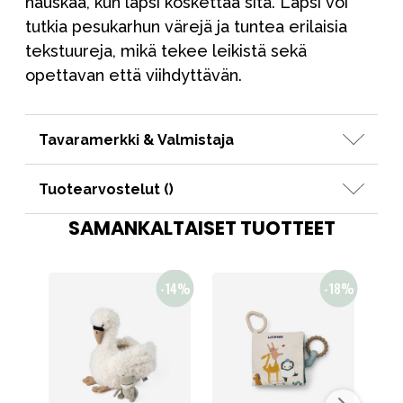
hauskaa, kun lapsi koskettaa sitä. Lapsi voi
tutkia pesukarhun värejä ja tuntea erilaisia
tekstuureja, mikä tekee leikistä sekä
opettavan että viihdyttävän.
Tavaramerkki & Valmistaja
Tuotearvostelut (
)
SAMANKALTAISET TUOTTEET