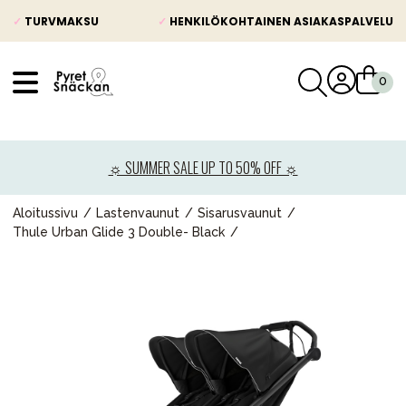
✓
TURVMAKSU
✓
HENKILÖKOHTAINEN ASIAKASPALVELU
VÅRT SORTIMENT
Uutisia
☼ SUMMER SALE UP TO 50% OFF ☼
Lastenvaunut
Lasten turvaistuimet
Aloitussivu
Lastenvaunut
Sisarusvaunut
Thule Urban Glide 3 Double- Black
Vauvan paketti
Lapsi & vauva
Lelut ja pelit
Äiti & Isä
Huonekalut & vuodevaatteet