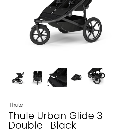
Tarvikkeet
Varaosat
Kampanjat
Lahjavinkkejä
Suosikit
Tavaramerkit
Aurinko ja uinti
Outlet
Opas
Ota meihin yhteyttä osoitteessa
Thule
Thule Urban Glide 3
Myymälämme
Double- Black