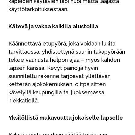
kapeiden käytävien läpi huolimatta laajasta
käyttötarkoituksestaan.
Kätevä ja vakaa kaikilla alustoilla
Käännettävä etupyörä, joka voidaan lukita
tarvittaessa, yhdistettynä suuriin takapyörään
tekee vaunusta helpon ajaa – myös kahden
lapsen kanssa. Kevyt paino ja hyvin
suunniteltu rakenne tarjoavat yllättävän
ketterän ajokokemuksen, olitpa sitten
kävelyllä kaupungilla tai juoksemassa
hiekkatiellä.
Yksilöllistä mukavuutta jokaiselle lapselle
Kaksi istuinta voidaan säätää toisistaan