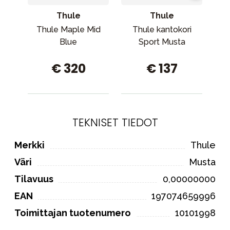
Thule
Thule
Thule Maple Mid
Thule kantokori
Fi
Blue
Sport Musta
pu
€ 320
€ 137
TEKNISET TIEDOT
Merkki
Thule
Väri
Musta
Tilavuus
0,00000000
EAN
197074659996
Toimittajan tuotenumero
10101998