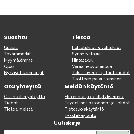
Suosittu
Tietoa
Uutisia
Palautukset & valitukset
Tavaramerkit
Synnytystakuu
Myymälämme
Hintatakuu
Opas
Varaa neuvonantaja
Nykyiset kampanjat
Takaisinvedot ja tuotetiedot
Tuotteen palauttaminen
Ota yhteyttä
Meidän käytäntö
Ota meihin yhteyttä
Ehtomme ja edellytyksemme
Tiedot
Täydelliset ostoehdot ja -ehdot
Tietoa meistä
Tietosuojakäytäntö
Evästekäytäntö
Uutiskirje