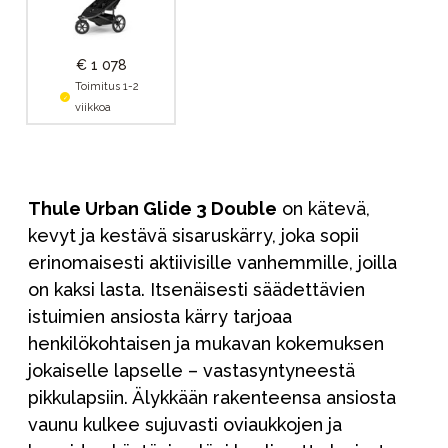
€ 1 078
Toimitus 1-2
viikkoa
Thule Urban Glide 3 Double
on kätevä,
kevyt ja kestävä sisaruskärry, joka sopii
erinomaisesti aktiivisille vanhemmille, joilla
on kaksi lasta. Itsenäisesti säädettävien
istuimien ansiosta kärry tarjoaa
henkilökohtaisen ja mukavan kokemuksen
jokaiselle lapselle – vastasyntyneestä
pikkulapsiin. Älykkään rakenteensa ansiosta
vaunu kulkee sujuvasti oviaukkojen ja