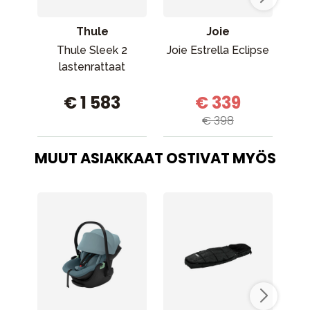
Thule
Joie
Thule Sleek 2
Joie Estrella Eclipse
Cy
lastenrattaat
€ 1 583
€ 339
€ 398
MUUT ASIAKKAAT OSTIVAT MYÖS