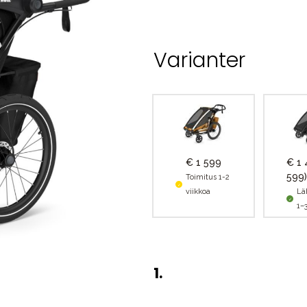
Varianter
€ 1 599
€ 1
599)
Toimitus 1-2
viikkoa
Lä
1–
1
.