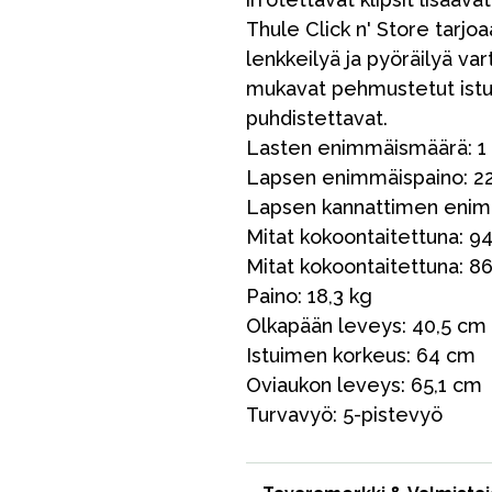
Thule Click n' Store tarjoa
lenkkeilyä ja pyöräilyä var
mukavat pehmustetut istuim
puhdistettavat.
Lasten enimmäismäärä: 1
Lapsen enimmäispaino: 2
Lapsen kannattimen enimm
Outlet
Opas
Ota meihin yhteyttä osoitteessa
Mitat kokoontaitettuna: 94
Mitat kokoontaitettuna: 86,
Paino: 18,3 kg
Olkapään leveys: 40,5 cm
Istuimen korkeus: 64 cm
Oviaukon leveys: 65,1 cm
Turvavyö: 5-pistevyö