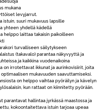
sadesuoja
aus mukana
ttöiset levyjarrut.
 istuin, suuri mukavuus lapsille
aa yhteen yhdellä kädellä
ja helppo laittaa takaisin paikoilleen
kti
arakori turvalliseen säilytykseen
aistus (takavalo) parantaa näkyvyyttä ja
suhteissa ja kaikkina vuodenaikoina
sa on irrotettavat ikkunat ja aurinkovisiirit, joita
a optimaalisen mukavuuden saavuttamiseksi.
nsiosta on helppo vaihtaa pyöräilyn ja kävelyn
ylösalaisin, kun rattaat on kiinnitetty pyörään.
rut parantavat hallintaa jyrkässä maastossa ja
ttu, kokoontaitettava istuin tarjoaa upeaa