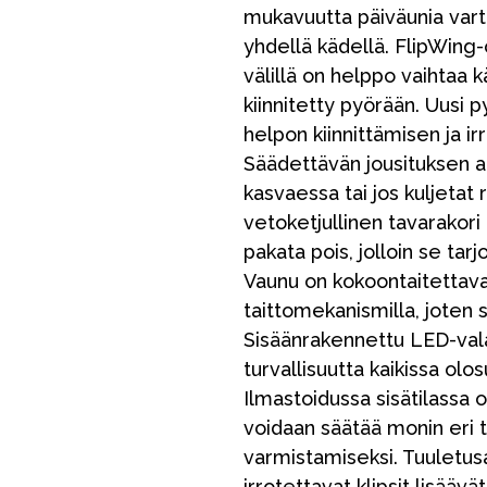
mukavuutta päiväunia varte
yhdellä kädellä. FlipWing
välillä on helppo vaihtaa k
kiinnitetty pyörään. Uusi p
helpon kiinnittämisen ja i
Säädettävän jousituksen a
kasvaessa tai jos kuljetat 
vetoketjullinen tavarakori 
VÅRT SORTIMENT
pakata pois, jolloin se tar
Vaunu on kokoontaitettava
taittomekanismilla, joten
Äiti & Isä
Sisäänrakennettu LED-vala
turvallisuutta kaikissa olo
Huonekalut & vuodevaatteet
Ilmastoidussa sisätilassa on
Tarvikkeet
voidaan säätää monin eri t
Varaosat
varmistamiseksi. Tuuletusa
irrotettavat klipsit lisääv