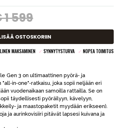
 1 599
LISÄÄ OSTOSKORIIN
LINEN MAKSAMINEN
✓
SYNNYTYSTURVA
✓
NOPEA TOIMITUS
le Gen 3 on ultimaattinen pyörä- ja
 "all-in-one"-ratkaisu, joka sopii neljään eri
eljään vuodenaikaan samoilla rattailla. Se on
sopii täydellisesti pyöräilyyn, kävelyyn,
enkkeily- ja maastopaketit myydään erikseen).
 ja aurinkovisiiri pitävät lapsesi kuivana ja