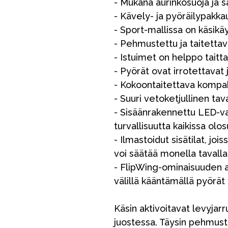
- Mukana aurinkosuoja ja 
- Kävely- ja pyöräilypakk
- Sport-mallissa on käsikäy
- Pehmustettu ja taitettava
- Istuimet on helppo taitt
- Pyörät ovat irrotettavat 
- Kokoontaitettava kompa
- Suuri vetoketjullinen tav
- Sisäänrakennettu LED-val
turvallisuutta kaikissa olo
- Ilmastoidut sisätilat, jois
voi säätää monella tavall
- FlipWing-ominaisuuden a
välillä kääntämällä pyörät 
Käsin aktivoitavat levyjar
juostessa. Täysin pehmuste