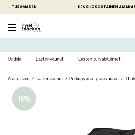
✓
TURVMAKSU
✓
HENKILÖKOHTAINEN ASIAKA
Uutisia
Lastenvaunut
Lasten turvaistuimet
Aloitussivu
Lastenvaunut
Polkupyörän perävaunut
Thul