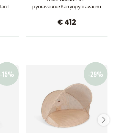
lard
pyörävaunu+Kärrynpyörävaunu
pik
€ 412