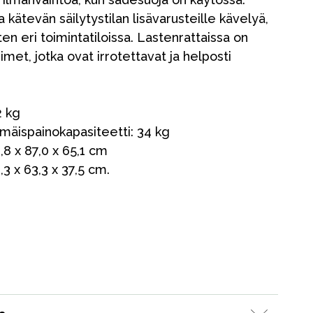
a kätevän säilytystilan lisävarusteille kävelyä,
ten eri toimintatiloissa. Lastenrattaissa on
et, jotka ovat irrotettavat ja helposti
2 kg
äispainokapasiteetti: 34 kg
Myymälämme
,8 x 87,0 x 65,1 cm
3 x 63,3 x 37,5 cm.