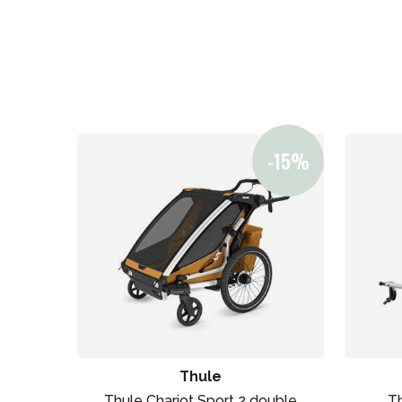
Thule
Thule Chariot Sport 2 double
Th