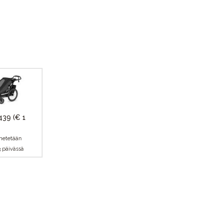
 439
(€ 1
hetetään
3 päivässä