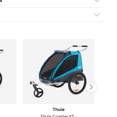
a
Thule
Thule Coaster XT -