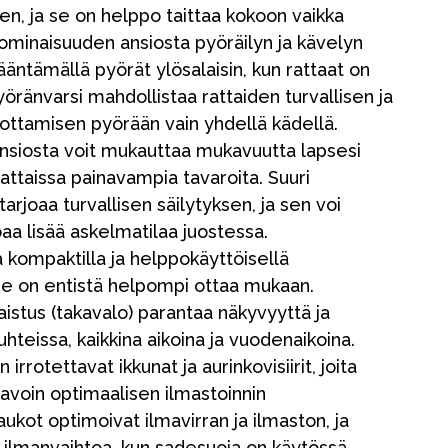
n, ja se on helppo taittaa kokoon vaikka
-ominaisuuden ansiosta pyöräilyn ja kävelyn
ääntämällä pyörät ylösalaisin, kun rattaat on
yöränvarsi mahdollistaa rattaiden turvallisen ja
rrottamisen pyörään vain yhdellä kädellä.
nsiosta voit mukauttaa mukavuutta lapsesi
rattaissa painavampia tavaroita. Suuri
tarjoaa turvallisen säilytyksen, ja sen voi
joaa lisää askelmatilaa juostessa.
 kompaktilla ja helppokäyttöisellä
 se on entistä helpompi ottaa mukaan.
Kampanjat
istus (takavalo) parantaa näkyvyyttä ja
suhteissa, kaikkina aikoina ja vuodenaikoina.
Lahjavinkkejä
 irrotettavat ikkunat ja aurinkovisiirit, joita
Suosikit
avoin optimaalisen ilmastoinnin
Tavaramerkit
ukot optimoivat ilmavirran ja ilmaston, ja
ät ilmanvaihtoa, kun sadesuoja on käytössä.