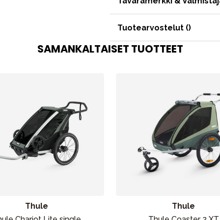
Tavaramerkki & Valmistaj
Tuotearvostelut (
)
SAMANKALTAISET TUOTTEET
Thule
Thule
ule Chariot Lite single
Thule Coaster 2 XT