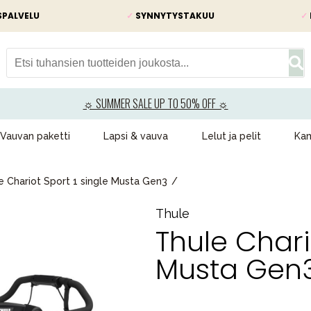
SPALVELU
✓
SYNNYTYSTAKUU
✓
☼ SUMMER SALE UP TO 50% OFF ☼
Vauvan paketti
Lapsi & vauva
Lelut ja pelit
Kam
e Chariot Sport 1 single Musta Gen3
Thule
Thule Chari
Musta Gen