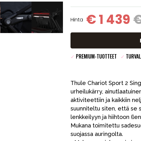
€ 1 439
€
Hinta
✓
PREMIUM-TUOTTEET
✓
TURVAL
Thule Chariot Sport 2 Sing
urheilukärry, ainutlaatuinen
aktiviteettiin ja kaikkiin n
suunniteltu siten, että se 
lenkkeilyyn ja hiihtoon (l
Mukana toimitettu sadesuoja
suojassa auringolta.