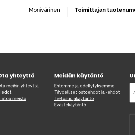
Monivärinen
Toimittajan tuotenum
Ota yhteyttä
Meidän käytäntö
Uu
ta meihin yhteyttä
Ehtomme ja edellytyksemme
iedot
Täydelliset ostoehdot ja -ehdot
ietoa meistä
Tietosuojakäytäntö
Evästekäytäntö