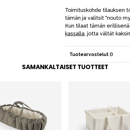
Toimituskohde tilauksen t
tämän ja valitsit "nouto m
Kun tilaat tämän erillisen
kassalla
, jotta vältät kak
Tuotearvostelut (
)
SAMANKALTAISET TUOTTEET
VÅRT SORTIMENT
Äiti & Isä
Huonekalut & vuodevaatteet