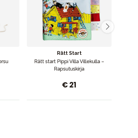
Rätt Start
orsu
Rätt start Pippi Villa Villekulla –
Rapsutuskirja
S
Imu
€ 21