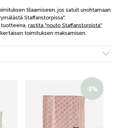
oimituksen tilaamiseen, jos satuit unohtamaan
yymälästä Staffanstorpissa".
ä tuotteena,
rastita "nouto Staffanstorpista"
sinkertaisen toimituksen maksamisen.
Kampanjat
Lahjavinkkejä