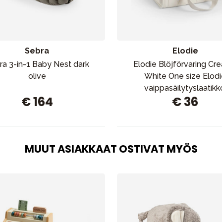
Tarvikkeet
Varaosat
Sebra
Elodie
ra 3-in-1 Baby Nest dark
Elodie Blöjförvaring Cr
olive
White One size Elod
vaippasäilytyslaatikk
€ 164
€ 36
kermanvalkoinen, yksi 
Outlet
Opas
Ota meihin yhteyttä osoitteessa
MUUT ASIAKKAAT OSTIVAT MYÖS