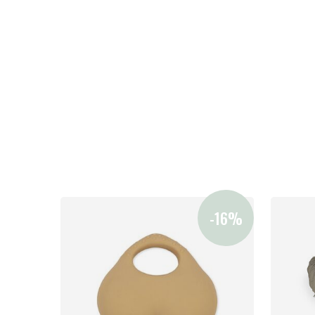
Uutisia
Lastenvaunut