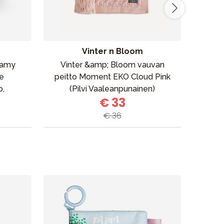
Suosikit
Tavaramerkit
Vinter n Bloom
eamy
Vinter &amp; Bloom vauvan
Elo
ie
peitto Moment EKO Cloud Pink
o,
(Pilvi Vaaleanpunainen)
€ 33
koko
€ 36
Myymälämme