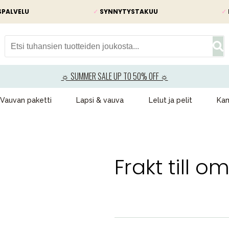
SPALVELU
✓
SYNNYTYSTAKUU
✓
☼ SUMMER SALE UP TO 50% OFF ☼
Vauvan paketti
Lapsi & vauva
Lelut ja pelit
Kam
Frakt till 