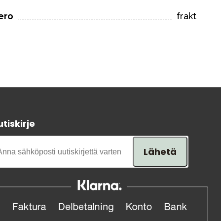
ero
frakt
tiskirje
Lähetä