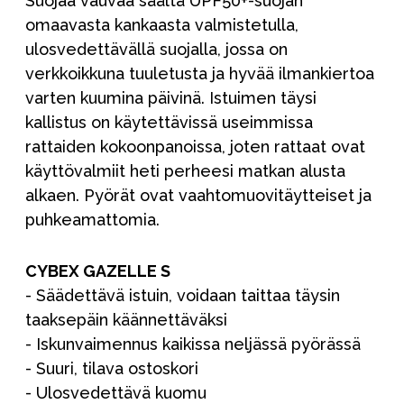
Suojaa vauvaa säältä UPF50+-suojan
omaavasta kankaasta valmistetulla,
ulosvedettävällä suojalla, jossa on
verkkoikkuna tuuletusta ja hyvää ilmankiertoa
varten kuumina päivinä. Istuimen täysi
kallistus on käytettävissä useimmissa
rattaiden kokoonpanoissa, joten rattaat ovat
käyttövalmiit heti perheesi matkan alusta
alkaen. Pyörät ovat vaahtomuovitäytteiset ja
puhkeamattomia.
CYBEX GAZELLE S
- Säädettävä istuin, voidaan taittaa täysin
taaksepäin käännettäväksi
- Iskunvaimennus kaikissa neljässä pyörässä
- Suuri, tilava ostoskori
- Ulosvedettävä kuomu