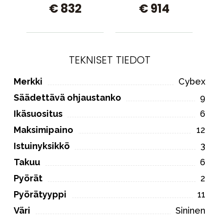
€ 832
€ 914
4-pyöräinen Beige
TEKNISET TIEDOT
Merkki
Cybex
Säädettävä ohjaustanko
9
Ikäsuositus
6
Maksimipaino
12
Istuinyksikkö
3
Takuu
6
Pyörät
2
Pyörätyyppi
11
Väri
Sininen