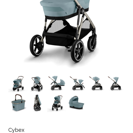
Tarvikkeet
Varaosat
Kampanjat
Lahjavinkkejä
Suosikit
Tavaramerkit
Aurinko ja uinti
Outlet
Opas
Ota meihin yhteyttä osoitteessa
Myymälämme
Cybex