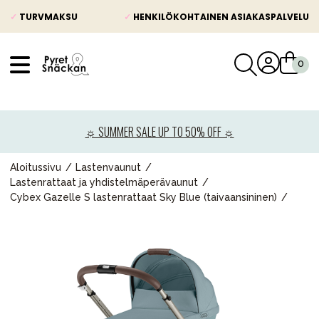
✓
TURVMAKSU
✓
HENKILÖKOHTAINEN ASIAKASPALVELU
VÅRT SORTIMENT
Uutisia
☼ SUMMER SALE UP TO 50% OFF ☼
Lastenvaunut
Lasten turvaistuimet
Aloitussivu
Lastenvaunut
Lastenrattaat ja yhdistelmäperävaunut
Vauvan paketti
Cybex Gazelle S lastenrattaat Sky Blue (taivaansininen)
Lapsi & vauva
Lelut ja pelit
Äiti & Isä
Huonekalut & vuodevaatteet