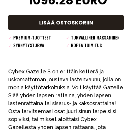
1096.28
EURO
LISÄÄ OSTOSKORIIN
✓
PREMIUM-TUOTTEET
✓
TURVALLINEN MAKSAMINEN
✓
SYNNYTYSTURVA
✓
NOPEA TOIMITUS
Cybex Gazelle S on erittäin ketterä ja
uskomattoman joustava lastenvaunu, jolla on
monia käyttötarkoituksia. Voit käyttää Gazelle
S:ää yhden lapsen rattaina, yhden lapsen
lastenrattaina tai sisarus- ja kaksosrattaina!
Osta tarvitsemasi osat juuri sinun tarpeisiisi
sopiviksi, tai mikset aloittaisi Cybex
Gazellesta yhden lapsen rattaana, jota