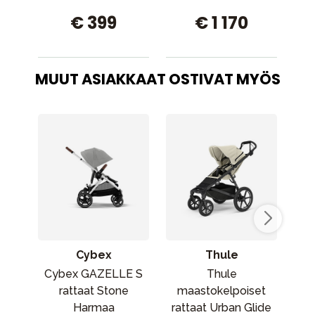
€ 399
€ 1 170
MUUT ASIAKKAAT OSTIVAT MYÖS
Cybex
Thule
Cybex GAZELLE S
Thule
C
rattaat Stone
maastokelpoiset
Harmaa
rattaat Urban Glide