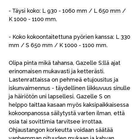
- Täysi koko: L 930 - 1060 mm / L 650 mm /
K 1000 - 1100 mm.
- Koko kokoontaitettuna pyörien kanssa: L 330
mm / S 650 mm / K 1000 - 1100 mm.
Olipa pinta mikä tahansa, Gazelle S:llä ajat
erinomaisen mukavasti ja ketterästi.
Lastenrattaissa on pehmeä etujousitus ja
iskunvaimennus - täydellinen liikkuvuus sinulle
ja häiriötön uni lapsellesi. Gazelle S on
helppo taittaa kasaan myös kaksipaikkaisessa
kokoonpanossa säilytystä varten ilman, että
osia tai sovittimia tarvitsee irrottaa.
Ohjaustangon korkeutta voidaan säätää
vanhemman pituuden mukaan ja kahvan