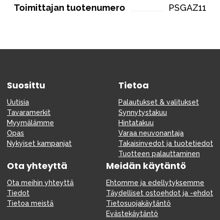
Toimittajan tuotenumero
PSGAZ11
Suosittu
Tietoa
Uutisia
Palautukset & valitukset
Tavaramerkit
Synnytystakuu
Myymälämme
Hintatakuu
Opas
Varaa neuvonantaja
Nykyiset kampanjat
Takaisinvedot ja tuotetiedot
Tuotteen palauttaminen
Ota yhteyttä
Meidän käytäntö
Ota meihin yhteyttä
Ehtomme ja edellytyksemme
Tiedot
Täydelliset ostoehdot ja -ehdot
Tietoa meistä
Tietosuojakäytäntö
Evästekäytäntö