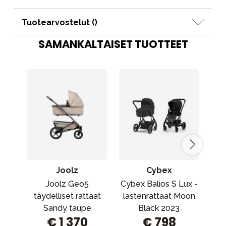
Tuotearvostelut (
)
SAMANKALTAISET TUOTTEET
Joolz
Cybex
Joolz Geo5
Cybex Balios S Lux -
Nun
täydelliset rattaat
lastenrattaat Moon
Sandy taupe
Black 2023
€ 1 370
€ 798