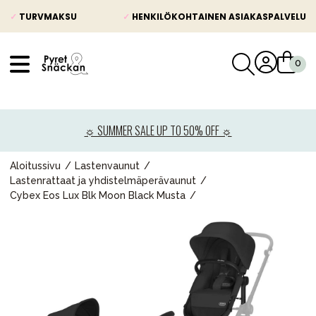
✓
TURVMAKSU
✓
HENKILÖKOHTAINEN ASIAKASPALVELU
VÅRT SORTIMENT
Uutisia
☼ SUMMER SALE UP TO 50% OFF ☼
Lastenvaunut
Lasten turvaistuimet
Aloitussivu
Lastenvaunut
Lastenrattaat ja yhdistelmäperävaunut
Vauvan paketti
Cybex Eos Lux Blk Moon Black Musta
Lapsi & vauva
Lelut ja pelit
Äiti & Isä
Huonekalut & vuodevaatteet