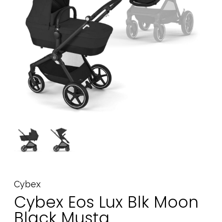
Tarvikkeet
Varaosat
Kampanjat
Lahjavinkkejä
Suosikit
Tavaramerkit
Aurinko ja uinti
Outlet
Opas
Ota meihin yhteyttä osoitteessa
Cybex
Myymälämme
Cybex Eos Lux Blk Moon
Black Musta