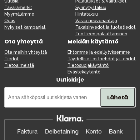
Uutisia
Palautukset & valitukset
Tavaramerkit
Synnytystakuu
Myymälämme
Hintatakuu
Opas
Varaa neuvonantaja
Nykyiset kampanjat
Takaisinvedot ja tuotetiedot
Tuotteen palauttaminen
Ota yhteyttä
Meidän käytäntö
Ota meihin yhteyttä
Ehtomme ja edellytyksemme
Tiedot
Täydelliset ostoehdot ja -ehdot
Tietoa meistä
Tietosuojakäytäntö
Evästekäytäntö
Uutiskirje
Lähetä