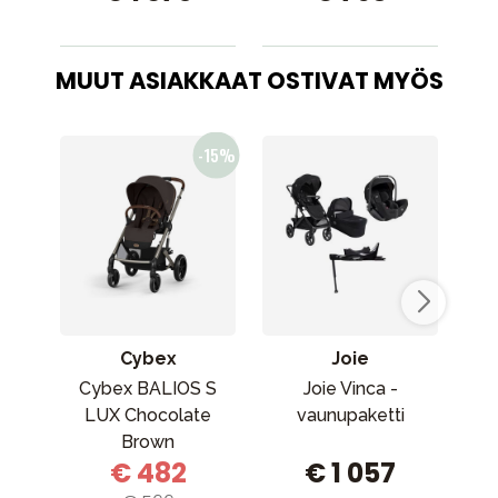
MUUT ASIAKKAAT OSTIVAT MYÖS
Cybex
Joie
Cybex BALIOS S
Joie Vinca -
Max
LUX Chocolate
vaunupaketti
Brown
€ 482
€ 1 057