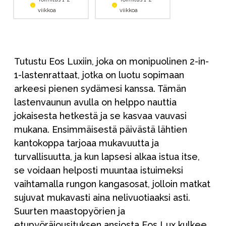
viikkoa
viikkoa
Tutustu Eos Luxiin, joka on monipuolinen 2-in-
1-lastenrattaat, jotka on luotu sopimaan
arkeesi pienen sydämesi kanssa. Tämän
lastenvaunun avulla on helppo nauttia
jokaisesta hetkestä ja se kasvaa vauvasi
mukana. Ensimmäisestä päivästä lähtien
kantokoppa tarjoaa mukavuutta ja
turvallisuutta, ja kun lapsesi alkaa istua itse,
se voidaan helposti muuntaa istuimeksi
vaihtamalla rungon kangasosat, jolloin matkat
sujuvat mukavasti aina nelivuotiaaksi asti.
Suurten maastopyörien ja
etupyöräjousituksen ansiosta Eos Lux kulkee