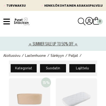
✓
TURVMAKSU
✓
HENKILÖKOHTAINEN ASIAKASPALVELU
VÅRT SORTIMENT
Uutisia
☼ SUMMER SALE UP TO 50% OFF ☼
Lastenvaunut
Lasten turvaistuimet
Aloitussivu
Lastenhuone
Sänkyyn
Patjat
Vauvan paketti
Kategoriat
Suodatin
Lajittelu
Lapsi & vauva
Lelut ja pelit
Äiti & Isä
Huonekalut & vuodevaatteet