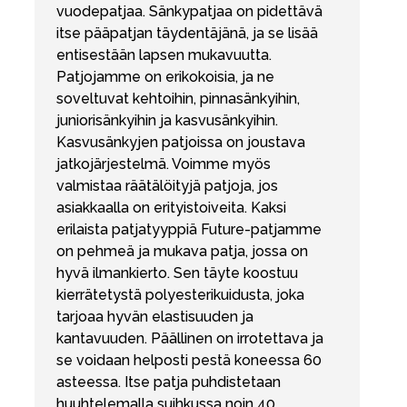
vuodepatjaa. Sänkypatjaa on pidettävä
itse pääpatjan täydentäjänä, ja se lisää
entisestään lapsen mukavuutta.
Patjojamme on erikokoisia, ja ne
soveltuvat kehtoihin, pinnasänkyihin,
juniorisänkyihin ja kasvusänkyihin.
Kasvusänkyjen patjoissa on joustava
jatkojärjestelmä. Voimme myös
valmistaa räätälöityjä patjoja, jos
asiakkaalla on erityistoiveita. Kaksi
erilaista patjatyyppiä Future-patjamme
on pehmeä ja mukava patja, jossa on
hyvä ilmankierto. Sen täyte koostuu
kierrätetystä polyesterikuidusta, joka
tarjoaa hyvän elastisuuden ja
kantavuuden. Päällinen on irrotettava ja
se voidaan helposti pestä koneessa 60
asteessa. Itse patja puhdistetaan
huuhtelemalla suihkussa noin 40