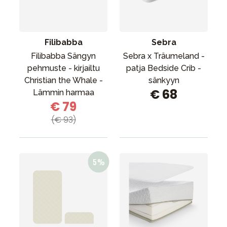
Tarvikkeet
Varaosat
Kampanjat
Filibabba
Sebra
Lahjavinkkejä
Filibabba Sängyn
Sebra x Träumeland -
pehmuste - kirjailtu
patja Bedside Crib -
Suosikit
Christian the Whale -
sänkyyn
€ 68
Tavaramerkit
Lämmin harmaa
€ 79
(€ 93)
Aurinko ja uinti
Outlet
Opas
Ota meihin yhteyttä osoitteessa
Myymälämme