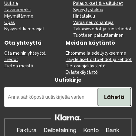
Uutisia
Palautukset & valitukset
Tavaramerkit
Synnytystakuu
Myymälämme
Hintatakuu
Opas
Varaa neuvonantaja
Nykyiset kampanjat
Takaisinvedot ja tuotetiedot
Tuotteen palauttaminen
Ota yhteyttä
Meidän käytäntö
Ota meihin yhteyttä
Ehtomme ja edellytyksemme
Tiedot
Täydelliset ostoehdot ja -ehdot
Tietoa meistä
Tietosuojakäytäntö
Evästekäytäntö
Uutiskirje
Lähetä