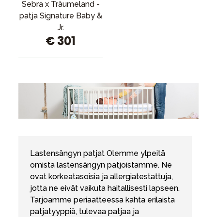
Sebra x Träumeland -
patja Signature Baby &
Jr.
€ 301
Lastensängyn patjat Olemme ylpeitä
omista lastensängyn patjoistamme. Ne
ovat korkeatasoisia ja allergiatestattuja,
jotta ne eivät vaikuta haitallisesti lapseen.
Tarjoamme periaatteessa kahta erilaista
patjatyyppiä, tulevaa patjaa ja