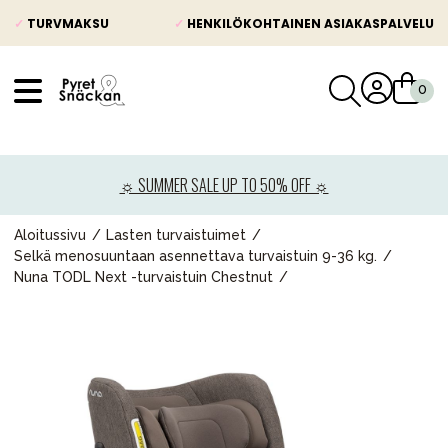
✓
TURVMAKSU
✓
HENKILÖKOHTAINEN ASIAKASPALVELU
VÅRT SORTIMENT
Uutisia
☼ SUMMER SALE UP TO 50% OFF ☼
Lastenvaunut
Lasten turvaistuimet
Aloitussivu
Lasten turvaistuimet
Selkä menosuuntaan asennettava turvaistuin 9-36 kg.
Vauvan paketti
Nuna TODL Next -turvaistuin Chestnut
Lapsi & vauva
Lelut ja pelit
Äiti & Isä
Huonekalut & vuodevaatteet