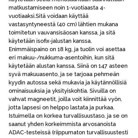
matkustamiseen noin 1-vuotiaasta 4-
vuotiaaksi.Sitä voidaan käyttää
vastasyntyneestä (40 cm) lähtien mukana
toimitetun vauvansisäosan kanssa, ja sitä
käytetään isofix-jalustan kanssa.
Enimmäispaino on 18 kg, ja tuolin voi asettaa
eri makuu-/nukkuma-asentoihin, kun sitä
käytetään alustan kanssa. Siinä on 147 asteen
syvä makuuasento, ja se tarjoaa pehmeän
kyydin autossa sekä mukavia ja käytännöllisiä
ominaisuuksia ja yksityiskohtia. Sivuilla on
vahvat magneetit, joilla voit kiinnittää vyön,
jotta lapsesi on helppo lastata ja purkaa.
Istuimella on korkea turvallisuustaso, ja se on
saanut yhden korkeimmista arvosanoista
ADAC-testeissä (riippumaton turvallisuustesti