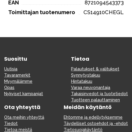
EAN
8721094543373
Toimittajan tuotenumero
CS14910CHEGL
Suosittu
Tietoa
Uutisia
Palautukset & valitukset
Tavaramerkit
Synnytystakuu
Myymälämme
Hintatakuu
Opas
Varaa neuvonantaja
Nykyiset kampanjat
Takaisinvedot ja tuotetiedot
Tuotteen palauttaminen
Ota yhteyttä
Meidän käytäntö
Ota meihin yhteyttä
Ehtomme ja edellytyksemme
Tiedot
Täydelliset ostoehdot ja -ehdot
Tietoa meistä
Tietosuojakäytäntö