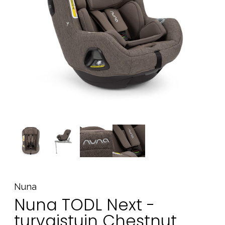
Tarvikkeet
Varaosat
Kampanjat
Lahjavinkkejä
Suosikit
Tavaramerkit
Aurinko ja uinti
Outlet
Opas
Ota meihin yhteyttä osoitteessa
Nuna
Myymälämme
Nuna TODL Next -
turvaistuin Chestnut