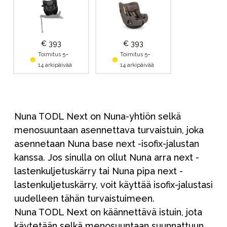
€ 393
€ 393
Toimitus 5–
Toimitus 5–
14 arkipäivää
14 arkipäivää
Nuna TODL Next on Nuna-yhtiön selkä
menosuuntaan asennettava turvaistuin, joka
asennetaan Nuna base next -isofix-jalustan
kanssa. Jos sinulla on ollut Nuna arra next -
lastenkuljetuskärry tai Nuna pipa next -
lastenkuljetuskärry, voit käyttää isofix-jalustasi
uudelleen tähän turvaistuimeen.
Nuna TODL Next on käännettävä istuin, jota
käytetään selkä menosuuntaan suunnattuun