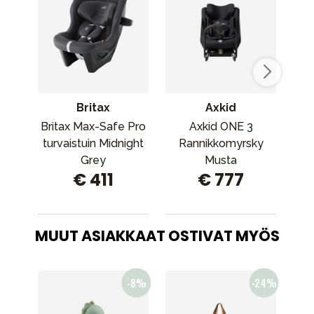
Britax
Axkid
Britax Max-Safe Pro
Axkid ONE 3
J
turvaistuin Midnight
Rannikkomyrsky
tu
Grey
Musta
€ 411
€ 777
(keskiyönharmaa)
MUUT ASIAKKAAT OSTIVAT MYÖS