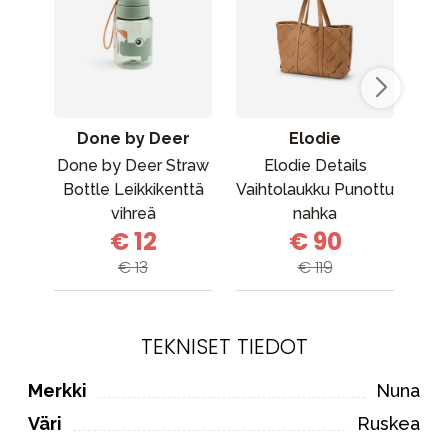
Done by Deer
Elodie
Done by Deer Straw
Elodie Details
St
Bottle Leikkikenttä
Vaihtolaukku Punottu
vihreä
nahka
E
€ 12
€ 90
Karamellinruskea
Gre
€ 13
€ 119
TEKNISET TIEDOT
Merkki
Nuna
Väri
Ruskea