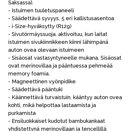
Saksassa).
- Istuimen tuuletuspaneeli
- Säädettävä syvyys, 5 eri kallistusasentoa
- i-Size-hyväksytty (R129)
- Sivutörmäyssuoja, aktivoituu, kun laitat
istuimen sivukiinnikkeen kiinni lähimpänä
auton ovea olevaan istuimeen
- Sisäosat vastasyntyneelle mukana. Sisäosat
ovat merinovillaa ja pääntuessa pehmeää
memory foamia.
- Magneettinen vyönpidike
- Säädettävä pääntuki
- Käännettävä turvaistuin, kääntyy auton ovea
kohti, mikä helpottaa lastaamista ja
purkamista
- Ensiluokkaiset kudotut bambukankaat
yhdistettynä merinovillaan ja tencellillä