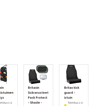
xin
Britaxin
Britax kick
aistuimen
lisävarusteet
guard -
tys
Pack Protect
istuin
- Shade -
imitus 1-2
Toimitus 1-2