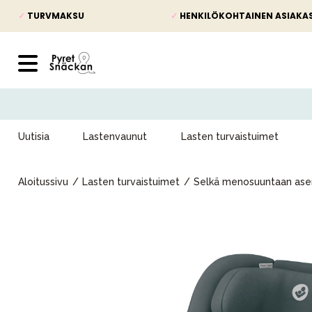
✓
TURVMAKSU
✓
HENKILÖKOHTAINEN ASIAKA
Uutisia
Lastenvaunut
Lasten turvaistuimet
Aloitussivu
Lasten turvaistuimet
Selkä menosuuntaan asen