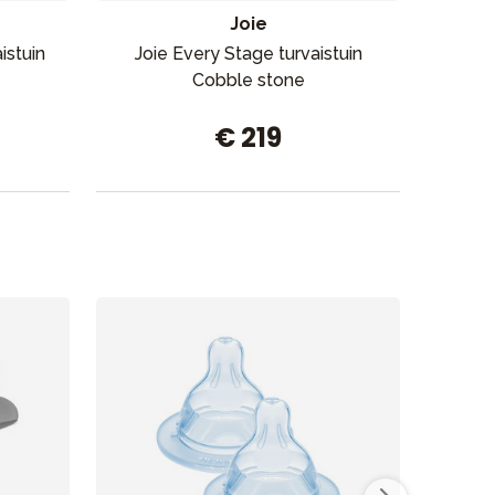
Joie
istuin
Joie Every Stage turvaistuin
Axk
Cobble stone
€ 219