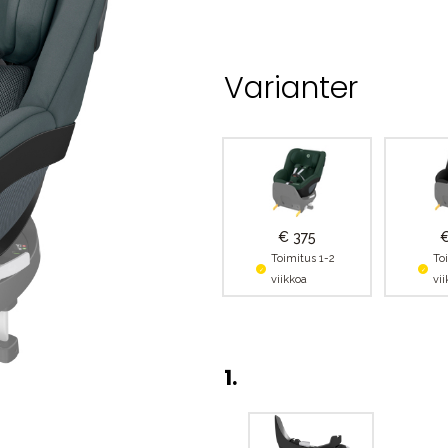
Varianter
€ 375
€
Toimitus 1-2
To
viikkoa
vi
1
.