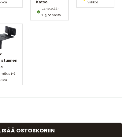
Katso
ikkoa
viikkoa
Lähetetään
1–3 päivässä
x
aistuimen
us
imitus 1-2
ikkoa
LISÄÄ OSTOSKORIIN