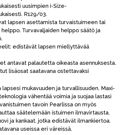
kaisesti uusimpien i-Size-
kaisesti. R129/03.
avat lapsen asettamista turvaistuimeen tai
a helppo. Turvavaljaiden helppo säätö ja
.
elit: edistävät lapsen miellyttävää
Myymälämme
met antavat palautetta oikeasta asennuksesta.
etut lisäosat saatavana ostettavaksi
a lapsesi mukavuuden ja turvallisuuden. Maxi-
eknologia vähentää voimia ja suojaa lastasi
vanistuimen tavoin Pearlissa on myös
 auttaa säätelemään istuimen ilmavirtausta,
i ja kankaat, jotka edistävät ilmankiertoa.
tavana useissa eri väreissä.