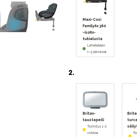
Maxi-Cosi
Familyfix 360
-isofix-
tukialusta
Lähetetään
1–3 päivässä
2
.
Britax-
Brita
taustapeili
turv
säily
Toimitus 1-2
viikkoa
To