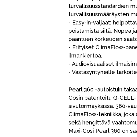
turvallisuusstandardien mu
turvallisuusmääräysten mu
- Easy-in-valjaat: helpott
poistamista siitä. Nopea j
pääntuen korkeuden säätö
- Erityiset ClimaFlow-pane
ilmankiertoa.
Outlet
Opas
Ota meihin yhteyttä osoitteessa
- Audiovisuaaliset ilmaisi
- Vastasyntyneille tarkoit
Pearl 360 -autoistuin taka
Cosin patentoitu G-CELL-t
sivutörmäyksissä. 360-vau
ClimaFlow-tekniikka, joka
sekä hengittävä vaahtomuov
Maxi-Cosi Pearl 360 on saa