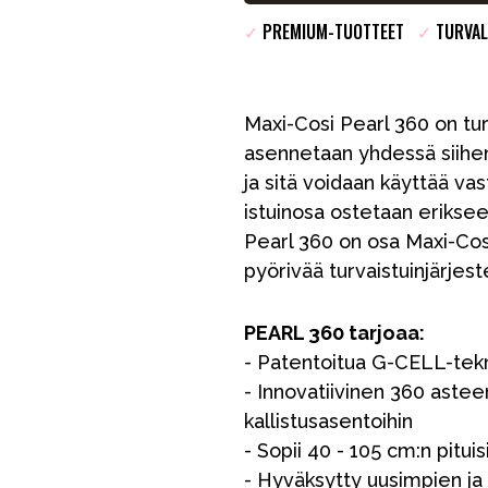
✓
PREMIUM-TUOTTEET
✓
TURVAL
Maxi-Cosi Pearl 360 on tur
asennetaan yhdessä siihen l
ja sitä voidaan käyttää va
istuinosa ostetaan eriksee
Pearl 360 on osa Maxi-Co
VÅRT SORTIMENT
pyörivää turvaistuinjärjes
Äiti & Isä
PEARL 360 tarjoaa:
- Patentoitua G-CELL-tek
Huonekalut & vuodevaatteet
- Innovatiivinen 360 asteen
Tarvikkeet
kallistusasentoihin
Varaosat
- Sopii 40 - 105 cm:n pituisi
- Hyväksytty uusimpien ja