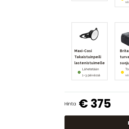
vi
Maxi-Cosi
Brita
Takaistuinpeili
turv
lastenistuimelle
suoj
Lähetetään
To
1–3 päivässä
vi
€ 375
Hinta