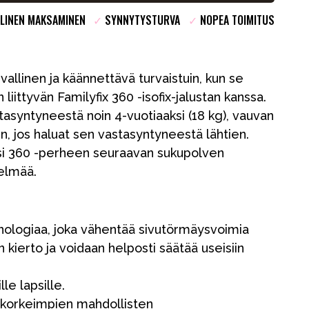
LINEN MAKSAMINEN
✓
SYNNYTYSTURVA
✓
NOPEA TOIMITUS
vallinen ja käännettävä turvaistuin, kun se
iittyvän Familyfix 360 -isofix-jalustan kanssa.
stasyntyneestä noin 4-vuotiaaksi (18 kg), vauvan
n, jos haluat sen vastasyntyneestä lähtien.
si 360 -perheen seuraavan sukupolven
telmää.
Kampanjat
nologiaa, joka vähentää sivutörmäysvoimia
Lahjavinkkejä
 kierto ja voidaan helposti säätää useisiin
Suosikit
Tavaramerkit
lle lapsille.
 korkeimpien mahdollisten