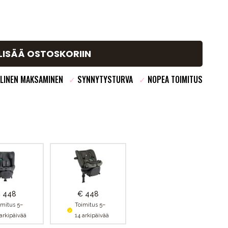
LISÄÄ OSTOSKORIIN
LINEN MAKSAMINEN
✓
SYNNYTYSTURVA
✓
NOPEA TOIMITUS
 448
€ 448
imitus 5–
Toimitus 5–
 arkipäivää
14 arkipäivää