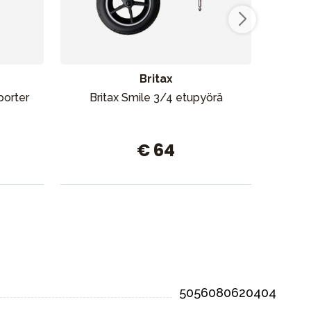
Britax
porter
Britax Smile 3/4 etupyörä
Seb
€ 64
5056080620404