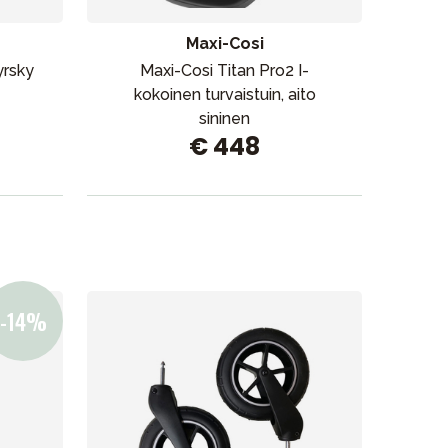
Maxi-Cosi
yrsky
Maxi-Cosi Titan Pro2 I-
Max
kokoinen turvaistuin, aito
Aut
sininen
€ 448