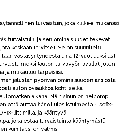
käytännöllinen turvaistuin, joka kulkee mukanasi
ikäs turvaistuin, ja sen ominaisuudet tekevät
 jota koskaan tarvitset. Se on suunniteltu
taan vastasyntyneestä aina 12-vuotiaaksi asti
urvaistuimeksi (auton turvavyön avulla), joten
 ja mukautuu tarpeisiisi.
oman jalustan pyörivän ominaisuuden ansiosta
posti auton oviaukkoa kohti selkä
utomatkan aikana. Näin sinun on helpompi
en että auttaa hänet ulos istuimesta - Isofix-
OFIX-liittimillä, ja kääntyvä
lpa, joka estää turvaistuinta kääntymästä
n kuin lapsi on valmis.