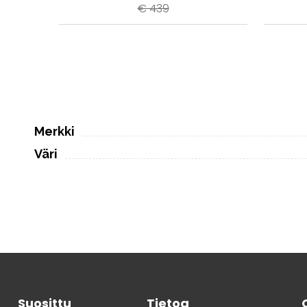
€ 439
Merkki
Väri
Suosittu
Tietoa