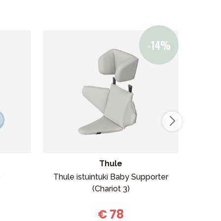
Thule
p
Thule istuintuki Baby Supporter
Br
(Chariot 3)
€ 78