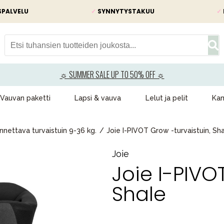
SPALVELU
✓
SYNNYTYSTAKUU
✓
☼ SUMMER SALE UP TO 50% OFF ☼
Vauvan paketti
Lapsi & vauva
Lelut ja pelit
Kam
nettava turvaistuin 9-36 kg.
Joie I-PIVOT Grow -turvaistuin, Sh
Joie
Joie I-PIVO
Shale