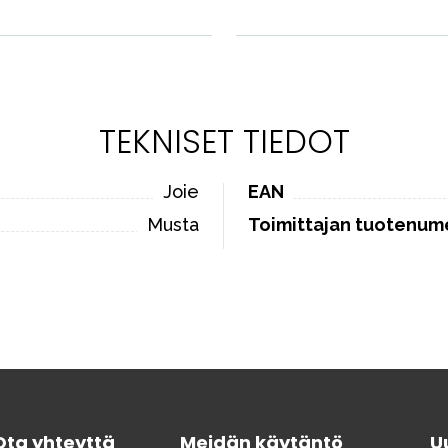
TEKNISET TIEDOT
Joie
EAN
Musta
Toimittajan tuotenum
Ota yhteyttä
Meidän käytäntö
Uu