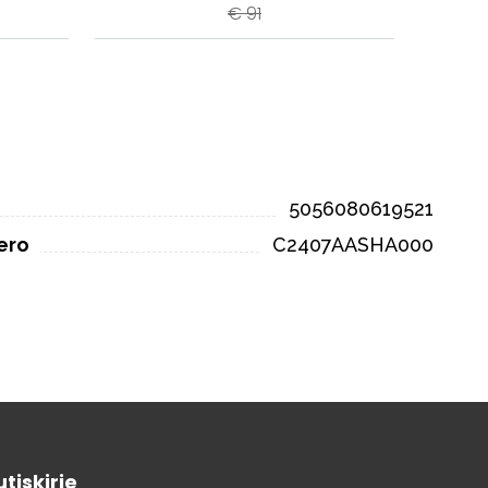
€ 91
5056080619521
ero
C2407AASHA000
tiskirje