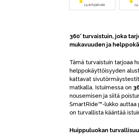
14 arkipäivää
14
360° turvaistuin, joka ta
mukavuuden ja helppokä
Tämä turvaistuin tarjoaa h
helppokäyttöisyyden alus
kattavat sivutörmäystestit
matkalla. Istuimessa on
3
nousemisen ja siitä poistu
SmartRide™-lukko auttaa 
on turvallista kääntää ist
Huippuluokan turvallisuu