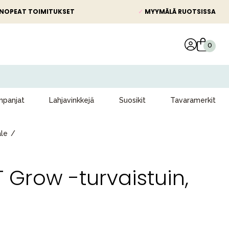
NOPEAT TOIMITUKSET
✓
MYYMÄLÄ RUOTSISSA
panjat
Lahjavinkkejä
Suosikit
Tavaramerkit
ale
T Grow -turvaistuin,