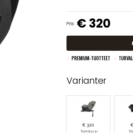
€ 320
Pris
✓
PREMIUM-TUOTTEET
✓
TURVAL
Varianter
€ 320
€
Toimitus 5–
To