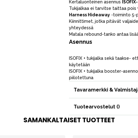
Kertaluonteinen asennus
ISOFIX-
Äiti & Isä
Tukijalkaa ei tarvitse taittaa po
Harness Hideaway
-toiminto 5-
Huonekalut & vuodevaatteet
Kiinnittimet, jotka pitävät valjai
yhteydessä
Tarvikkeet
Matala rebound-tanko antaa lisää 
Varaosat
Asennus
ISOFIX + tukijalka sekä taakse- e
käytetään
ISOFIX + tukijalka booster-asenn
piilotettuna
Tavaramerkki & Valmistaj
Tuotearvostelut (
)
Outlet
Opas
Ota meihin yhteyttä osoitteessa
SAMANKALTAISET TUOTTEET