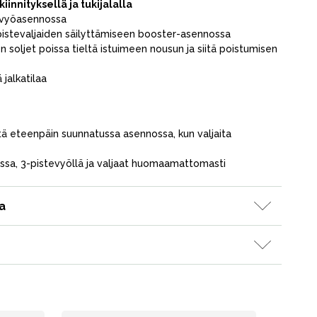
kiinnityksellä ja tukijalalla
Kampanjat
is vyöasennossa
pistevaljaiden säilyttämiseen booster-asennossa
Lahjavinkkejä
den soljet poissa tieltä istuimeen nousun ja siitä poistumisen
Suosikit
jalkatilaa
Tavaramerkit
ttä eteenpäin suunnatussa asennossa, kun valjaita
ossa, 3-pistevyöllä ja valjaat huomaamattomasti
a
Myymälämme