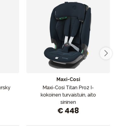
Maxi-Cosi
yrsky
Maxi-Cosi Titan Pro2 I-
Max
kokoinen turvaistuin, aito
Aut
sininen
€ 448