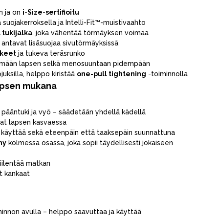
n ja on
i-Size-sertifioitu
suojakerroksella ja Intelli-Fit™-muistivaahto
tukijalka
, joka vähentää törmäyksen voimaa
antavat lisäsuojaa sivutörmäyksissä
kkeet
ja tukeva teräsrunko
ämään lapsen selkä menosuuntaan pidempään
uksilla, helppo kiristää
one-pull tightening
-toiminnolla
apsen mukana
pääntuki ja vyö – säädetään yhdellä kädellä
at lapsen kasvaessa
an käyttää sekä eteenpäin että taaksepäin suunnattuna
ny
kolmessa osassa, joka sopii täydellisesti jokaiseen
viilentää matkan
t kankaat
innon avulla – helppo saavuttaa ja käyttää