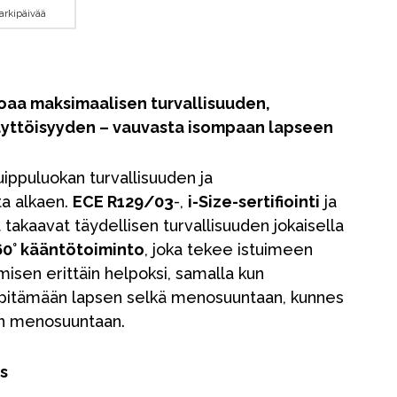
 arkipäivää
rjoaa maksimaalisen turvallisuuden,
yttöisyyden – vauvasta isompaan lapseen
uippuluokan turvallisuuden ja
ta alkaen.
ECE R129/03
-,
i-Size-sertifiointi
ja
 takaavat täydellisen turvallisuuden jokaisella
60° kääntötoiminto
, joka tekee istuimeen
misen erittäin helpoksi, samalla kun
pitämään lapsen selkä menosuuntaan, kunnes
uin menosuuntaan.
s