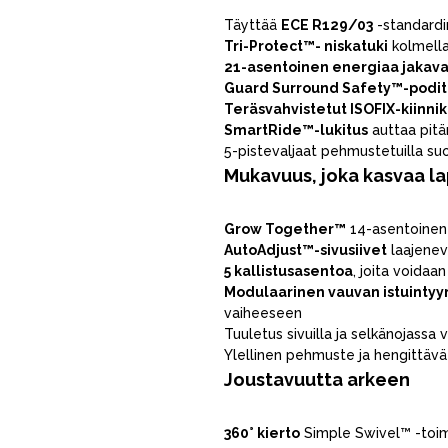
Täyttää
ECE R129/03
-standardi
Tri-Protect™- niskatuki
kolmella 
21-asentoinen energiaa jakava 
Guard Surround Safety™-podit
Teräsvahvistetut ISOFIX-kiinni
SmartRide™-lukitus
auttaa pit
5-pistevaljaat pehmustetuilla suoj
Mukavuus, joka kasvaa l
Grow Together™
14-asentoinen 
AutoAdjust™-sivusiivet
laajenev
5 kallistusasentoa
, joita voida
Modulaarinen vauvan istuintyy
vaiheeseen
Tuuletus sivuilla ja selkänojassa 
Ylellinen pehmuste ja hengittävä
Joustavuutta arkeen
VÅRT SORTIMENT
360° kierto
Simple Swivel™ -toim