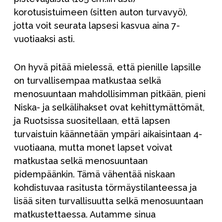
korotusistuimeen (sitten auton turvavyö),
jotta voit seurata lapsesi kasvua aina 7-
vuotiaaksi asti.
On hyvä pitää mielessä, että pienille lapsille
on turvallisempaa matkustaa selkä
menosuuntaan mahdollisimman pitkään, pieni
Niska- ja selkälihakset ovat kehittymättömät,
ja Ruotsissa suositellaan, että lapsen
turvaistuin käännetään ympäri aikaisintaan 4-
vuotiaana, mutta monet lapset voivat
matkustaa selkä menosuuntaan
pidempäänkin. Tämä vähentää niskaan
kohdistuvaa rasitusta törmäystilanteessa ja
lisää siten turvallisuutta selkä menosuuntaan
matkustettaessa. Autamme sinua