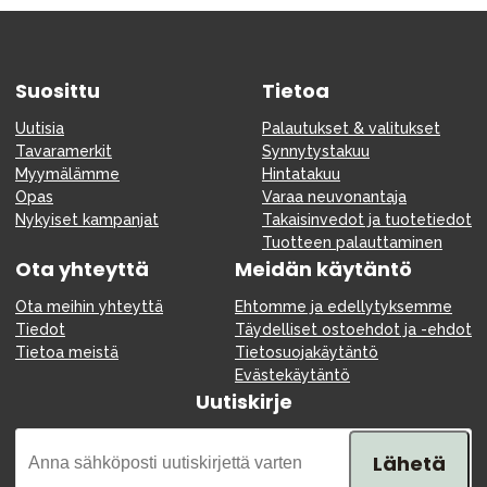
Suosittu
Tietoa
Uutisia
Palautukset & valitukset
Tavaramerkit
Synnytystakuu
Myymälämme
Hintatakuu
Opas
Varaa neuvonantaja
Nykyiset kampanjat
Takaisinvedot ja tuotetiedot
Tuotteen palauttaminen
Ota yhteyttä
Meidän käytäntö
Ota meihin yhteyttä
Ehtomme ja edellytyksemme
Tiedot
Täydelliset ostoehdot ja -ehdot
Tietoa meistä
Tietosuojakäytäntö
Evästekäytäntö
Uutiskirje
Lähetä