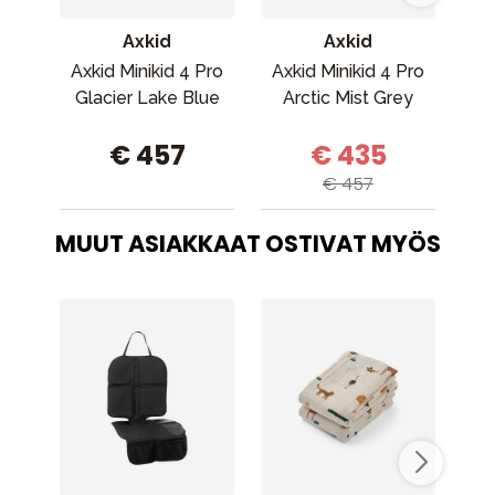
Axkid
Axkid
Axkid Minikid 4 Pro
Axkid Minikid 4 Pro
Bri
Glacier Lake Blue
Arctic Mist Grey
€ 457
€ 435
€ 457
MUUT ASIAKKAAT OSTIVAT MYÖS