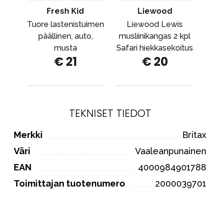
Fresh Kid
Liewood
Tuore lastenistuimen
Liewood Lewis
Jo
päällinen, auto,
musliinikangas 2 kpl
musta
Safari hiekkasekoitus
€ 21
€ 20
TEKNISET TIEDOT
Merkki
Britax
Väri
Vaaleanpunainen
EAN
4000984901788
Toimittajan tuotenumero
2000039701