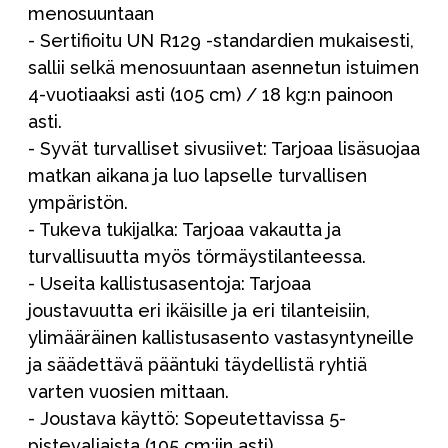
menosuuntaan
- Sertifioitu UN R129 -standardien mukaisesti,
sallii selkä menosuuntaan asennetun istuimen
4-vuotiaaksi asti (105 cm) / 18 kg:n painoon
asti.
- Syvät turvalliset sivusiivet: Tarjoaa lisäsuojaa
matkan aikana ja luo lapselle turvallisen
ympäristön.
- Tukeva tukijalka: Tarjoaa vakautta ja
turvallisuutta myös törmäystilanteessa.
- Useita kallistusasentoja: Tarjoaa
joustavuutta eri ikäisille ja eri tilanteisiin,
ylimääräinen kallistusasento vastasyntyneille
ja säädettävä pääntuki täydellistä ryhtiä
varten vuosien mittaan.
- Joustava käyttö: Sopeutettavissa 5-
pistevaljaista (105 cm:iin asti)