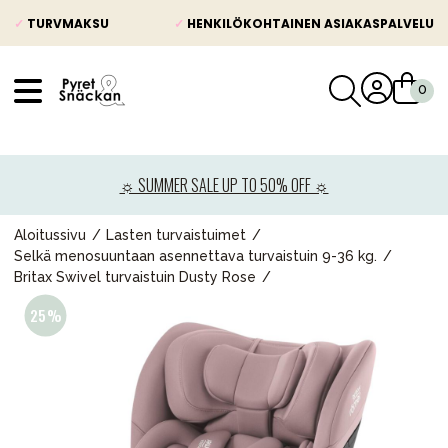
✓
TURVMAKSU
✓
HENKILÖKOHTAINEN ASIAKASPALVELU
VÅRT SORTIMENT
Uutisia
☼ SUMMER SALE UP TO 50% OFF ☼
Lastenvaunut
Lasten turvaistuimet
Aloitussivu
Lasten turvaistuimet
Selkä menosuuntaan asennettava turvaistuin 9-36 kg.
Vauvan paketti
Britax Swivel turvaistuin Dusty Rose
Lapsi & vauva
Lelut ja pelit
Äiti & Isä
Huonekalut & vuodevaatteet