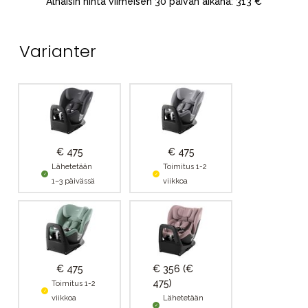
Alhaisin hinta viimeisen 30 päivän aikana: 313 €
Varianter
€ 475
€ 475
Lähetetään
Toimitus 1-2
1–3 päivässä
viikkoa
€ 475
€ 356
(€
475)
Toimitus 1-2
viikkoa
Lähetetään