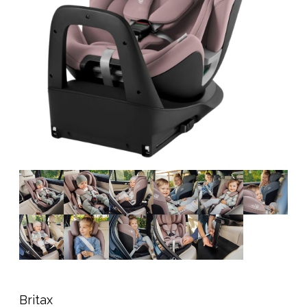
Tarvikkeet
Varaosat
Kampanjat
Lahjavinkkejä
Suosikit
Tavaramerkit
Aurinko ja uinti
Outlet
Opas
Ota meihin yhteyttä osoitteessa
Myymälämme
Britax