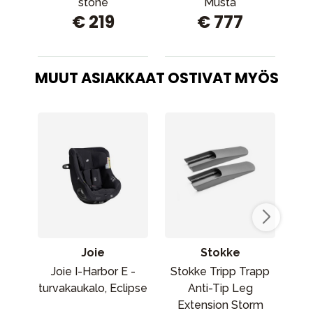
stone
Musta
€ 219
€ 777
MUUT ASIAKKAAT OSTIVAT MYÖS
Joie
Stokke
Joie I-Harbor E -
Stokke Tripp Trapp
MAM
turvakaukalo, Eclipse
Anti-Tip Leg
Extension Storm