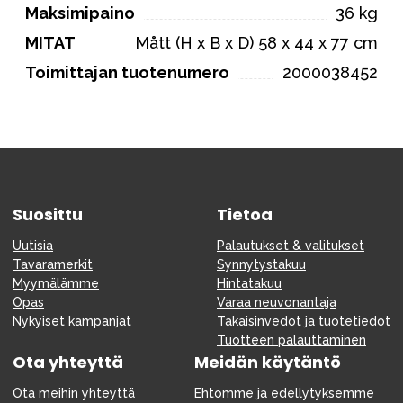
Maksimipaino
36 kg
MITAT
Mått (H x B x D) 58 x 44 x 77 cm
Toimittajan tuotenumero
2000038452
Suosittu
Tietoa
Uutisia
Palautukset & valitukset
Tavaramerkit
Synnytystakuu
Myymälämme
Hintatakuu
Opas
Varaa neuvonantaja
Nykyiset kampanjat
Takaisinvedot ja tuotetiedot
Tuotteen palauttaminen
Ota yhteyttä
Meidän käytäntö
Ota meihin yhteyttä
Ehtomme ja edellytyksemme