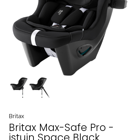
Tarvikkeet
Varaosat
Kampanjat
Lahjavinkkejä
Suosikit
Tavaramerkit
Aurinko ja uinti
Outlet
Opas
Ota meihin yhteyttä osoitteessa
Britax
Myymälämme
Britax Max-Safe Pro -
istuin Space Black