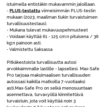
istuimella entistäkin mukavammin jaloillaan.
-
PLUS-testattu
viimeisimmän PLUS-testin
mukaan (2023, maailman tiukin turvaistuimen
turvallisuustestaus).
- Mukana tulevat mukavuuspehmusteet
- Voidaan käyttää 61 - 125 cm:n pituisena / 36
kg:n painoon asti.
- Valmistettu Saksassa
Pitkäkestoista turvallisuutta autosi
arvokkaimmalle lastille - lapsellesi. Max-Safe
Pro tarjoaa maksimaalisen turvallisuuden
autossasi kaikilla matkoilla 7-vuotiaaksi
asti.Max-Safe Pro on selkä menosuuntaan
asennettava, turvavyöllä kiinnitettävä
turvaistuin, jota voit käyttää noin 3