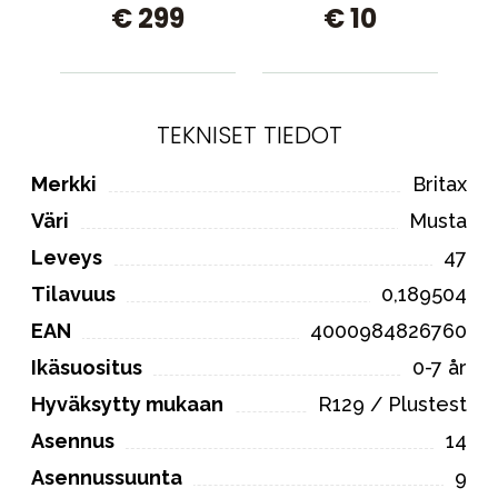
€ 299
€ 10
Grey -jalkapidennys
Storm Grey
TEKNISET TIEDOT
Merkki
Britax
Väri
Musta
Leveys
47
Tilavuus
0,189504
EAN
4000984826760
Ikäsuositus
0-7 år
Hyväksytty mukaan
R129 / Plustest
Asennus
14
Asennussuunta
9