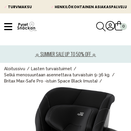
✓
TURVMAKSU
✓
HENKILÖKOHTAINEN ASIAKASPALVELU
VÅRT SORTIMENT
Uutisia
☼ SUMMER SALE UP TO 50% OFF ☼
Lastenvaunut
Lasten turvaistuimet
Aloitussivu
Lasten turvaistuimet
Selkä menosuuntaan asennettava turvaistuin 9-36 kg.
Vauvan paketti
Britax Max-Safe Pro -istuin Space Black (musta)
Lapsi & vauva
Lelut ja pelit
Äiti & Isä
Huonekalut & vuodevaatteet