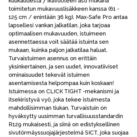
kuukaudesta 7 ikävuoteen asti mukana
toimitetun mukavuuslisäkkeen kanssa (61 -
125 cm / enintään 36 kg). Max-Safe Pro antaa
lapsellesi vankan jalkatilan, joka tarjoaa
optimaalisen mukavuuden, istuimeen
asennettaessa voit säätää istuinta sen
mukaan, kuinka paljon jalkatilaa haluat.
Turvaistuimen asennus on erittäin
yksinkertainen, ja sen uudet, innovatiiviset
ominaisuudet tekevät istuimen
asentamisesta helpompaa kuin koskaan!
Istuimessa on CLICK TIGHT -mekanismi ja
itsekiristyvä vyö, joka tekee istuimesta
mahdollisimman tiukan. Turvaistuin on
hyväksytty uusimman turvallisuusstandardin
R129 mukaisesti, ja siinä on edistyksellinen
sivutörmäyssuojajärjestelmä SICT, joka suojaa