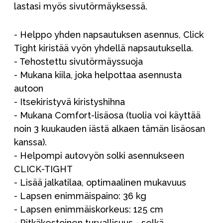
lastasi myös sivutörmäyksessä.
- Helppo yhden napsautuksen asennus, Click
Tight kiristää vyön yhdellä napsautuksella.
- Tehostettu sivutörmäyssuoja
- Mukana kiila, joka helpottaa asennusta
autoon
- Itsekiristyvä kiristyshihna
- Mukana Comfort-lisäosa (tuolia voi käyttää
noin 3 kuukauden iästä alkaen tämän lisäosan
kanssa).
- Helpompi autovyön solki asennukseen
CLICK-TIGHT
- Lisää jalkatilaa, optimaalinen mukavuus
- Lapsen enimmäispaino: 36 kg
- Lapsen enimmäiskorkeus: 125 cm
- Pitkäkestoinen turvallisuus - selkä