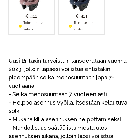
€ 411
€ 411
Toimitus 1-2
Toimitus 1-2
viikkoa
viikkoa
Uusi Britaxin turvaistuin lanseerataan vuonna
2023, jolloin lapsesi voi istua entistäkin
pidempään selkä menosuuntaan jopa 7-
vuotiaana!
- Selkä menosuuntaan 7 vuoteen asti
- Helppo asennus vyöllä, itsestään kelautuva
solki
- Mukana kiila asennuksen helpottamiseksi
- Mahdollisuus säätää istuimesta ulos
asennuksen aikana, jolloin lapsi voi istua