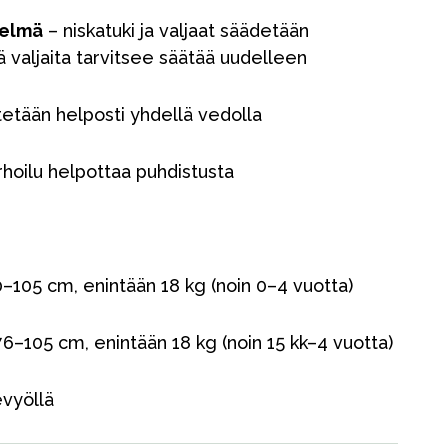
telmä
– niskatuki ja valjaat säädetään
ä valjaita tarvitsee säätää uudelleen
Kampanjat
nitetään helposti yhdellä vedolla
Lahjavinkkejä
Suosikit
rhoilu helpottaa puhdistusta
Tavaramerkit
–105 cm, enintään 18 kg (noin 0–4 vuotta)
6–105 cm, enintään 18 kg (noin 15 kk–4 vuotta)
evyöllä
Myymälämme