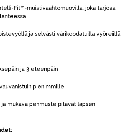
ntelli-Fit™-muistivaahtomuovilla, joka tarjoaa
ilanteessa
stevyöllä ja selvästi värikoodatuilla vyöreiillä
aksepäin ja 3 eteenpäin
auvanistuin pienimmille
it ja mukava pehmuste pitävät lapsen
udet: