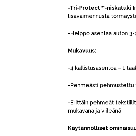
-Tri-Protect™-niskatuki
I
lisävaimennusta törmäyst
-Helppo asentaa auton 3-pi
Mukavuus:
-4 kallistusasentoa – 1 ta
-Pehmeästi pehmustettu v
-Erittäin pehmeät tekstiil
mukavana ja viileänä
Käytännölliset ominaisu