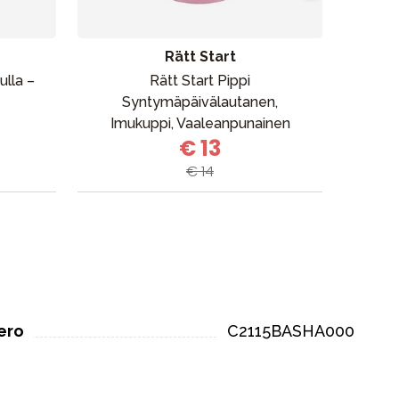
Rätt Start
kulla –
Rätt Start Pippi
El
Syntymäpäivälautanen,
Imukuppi, Vaaleanpunainen
€ 13
€ 14
ero
C2115BASHA000