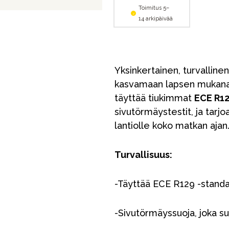
Toimitus 5–
14 arkipäivää
Yksinkertainen, turvalline
kasvamaan lapsen mukana 
täyttää tiukimmat
ECE R1
sivutörmäystestit, ja tarjoa
lantiolle koko matkan ajan
Turvallisuus:
-Täyttää ECE R129 -standa
-Sivutörmäyssuoja, joka suo