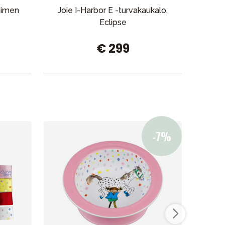
tuimen
Joie I-Harbor E -turvakaukalo,
Joie 
Eclipse
€ 299