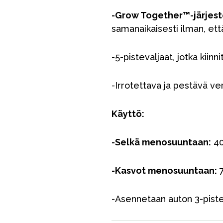
VÅRT SORTIMENT
-Grow Together™-järjes
samanaikaisesti ilman, ett
Äiti & Isä
-5-pistevaljaat, jotka kiin
Huonekalut & vuodevaatteet
Tarvikkeet
-Irrotettava ja pestävä ve
Varaosat
Käyttö:
-Selkä menosuuntaan:
40
-Kasvot menosuuntaan:
7
-Asennetaan auton 3-pist
Outlet
Opas
Ota meihin yhteyttä osoitteessa