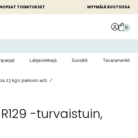
NOPEAT TOIMITUKSET
✓
MYYMÄLÄ RUOTSISSA
panjat
Lahjavinkkejä
Suosikit
Tavaramerkit
pa 23 kg:n painoon asti.
R129 -turvaistuin,