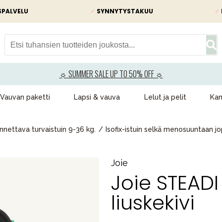
SPALVELU
✓
SYNNYTYSTAKUU
✓
☼ SUMMER SALE UP TO 50% OFF ☼
Vauvan paketti
Lapsi & vauva
Lelut ja pelit
Kam
nettava turvaistuin 9-36 kg.
Isofix-istuin selkä menosuuntaan jo
Joie
Joie STEADI 
liuskekivi