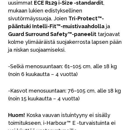
uusimmat
ECE R129 i-Size -standardit
,
mukaan lukien edistyksellinen
sivutörmäyssuoja. Joien
Tri-Protect™-
pääntuki Intelli-Fit™-muistivaahdolla
ja
Guard Surround Safety™-paneelit
tarjoavat
kolme ylimääräistä suojakerrosta lapsen pään
ja niskan suojaamiseksi.
-Selkä menosuuntaan: 61–105 cm, alle 18 kg
(noin 6 kuukautta – 4 vuotta)
-Kasvot menosuuntaan: 76–105 cm, alle 18 kg
(noin 15 kuukautta – 4 vuotta)
Huom!
Koska vauvan istuintyyny ei sisälly
toimitukseen, i-Harbour™ E -turvaistuinta ei