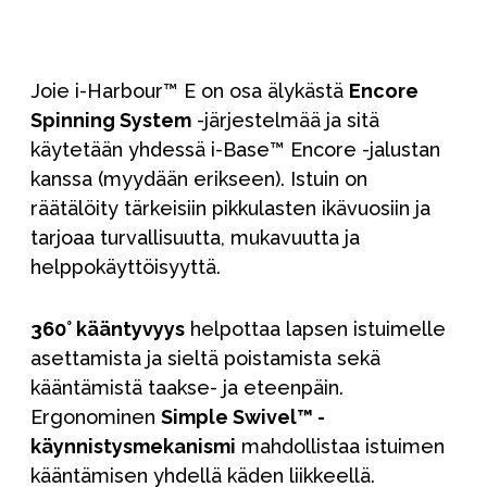
Joie i-Harbour™ E on osa älykästä
Encore
Spinning System
-järjestelmää ja sitä
käytetään yhdessä i-Base™ Encore -jalustan
kanssa (myydään erikseen). Istuin on
räätälöity tärkeisiin pikkulasten ikävuosiin ja
tarjoaa turvallisuutta, mukavuutta ja
helppokäyttöisyyttä.
360° kääntyvyys
helpottaa lapsen istuimelle
asettamista ja sieltä poistamista sekä
kääntämistä taakse- ja eteenpäin.
Ergonominen
Simple Swivel™ -
käynnistysmekanismi
mahdollistaa istuimen
kääntämisen yhdellä käden liikkeellä.