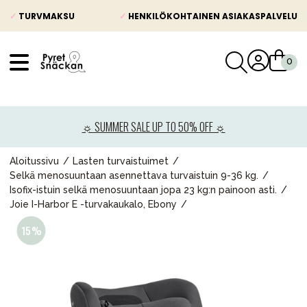
✓
TURVMAKSU
✓
HENKILÖKOHTAINEN ASIAKASPALVELU
VÅRT SORTIMENT
Uutisia
☼ SUMMER SALE UP TO 50% OFF ☼
Lastenvaunut
Lasten turvaistuimet
Aloitussivu
Lasten turvaistuimet
Selkä menosuuntaan asennettava turvaistuin 9-36 kg.
Vauvan paketti
Isofix-istuin selkä menosuuntaan jopa 23 kg:n painoon asti.
Joie I-Harbor E -turvakaukalo, Ebony
Lapsi & vauva
Lelut ja pelit
Äiti & Isä
Huonekalut & vuodevaatteet