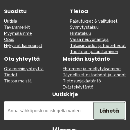
Suosittu
Tietoa
Uutisia
Palautukset & valitukset
Tavaramerkit
Synnytystakuu
Myymälämme
Hintatakuu
Opas
Varaa neuvonantaja
Nykyiset kampanjat
Takaisinvedot ja tuotetiedot
Tuotteen palauttaminen
Ota yhteyttä
Meidän käytäntö
Ota meihin yhteyttä
Ehtomme ja edellytyksemme
Tiedot
Täydelliset ostoehdot ja -ehdot
Tietoa meistä
Tietosuojakäytäntö
Evästekäytäntö
Uutiskirje
Lähetä