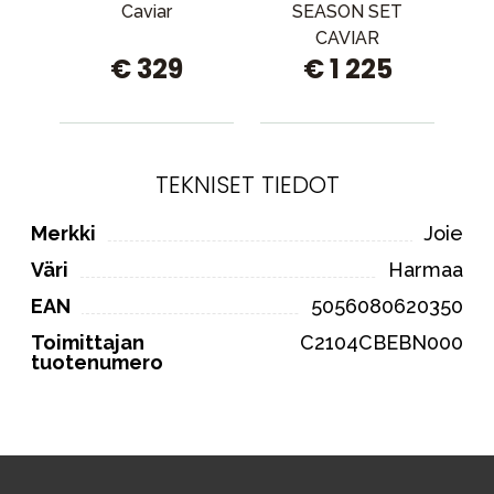
Caviar
SEASON SET
Pr
CAVIAR
€ 329
€ 1 225
W/AD&amp;RC&amp;CC
COSMOPOLITAN
TEKNISET TIEDOT
Merkki
Joie
Väri
Harmaa
EAN
5056080620350
Toimittajan
C2104CBEBN000
tuotenumero