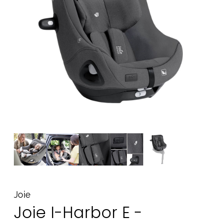
Tarvikkeet
Varaosat
Kampanjat
Lahjavinkkejä
Suosikit
Tavaramerkit
Aurinko ja uinti
Outlet
Opas
Ota meihin yhteyttä osoitteessa
Myymälämme
Joie
Joie I-Harbor E -