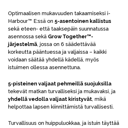
Optimaalisen mukavuuden takaamiseksi i-
Harbour™ E:ssä on
5-asentoinen kallistus
sekä eteen- että taaksepäin suunnatussa
asennossa sekä
Grow Together™-
järjestelmä
, jossa on 6 säädettävää
korkeutta pääntuessa ja valjaissa – kaikki
voidaan säätää yhdellä kädellä, myös
istuimen ollessa asennettuna.
5-pisteinen valjaat pehmeillä suojuksilla
tekevät matkan turvalliseksi ja mukavaksi, ja
yhdellä vedolla valjaat kiristyvät
, mikä
helpottaa lapsen kiinnittämistä turvallisesti.
Turvallisuus on huippuluokkaa, ja istuin täyttää