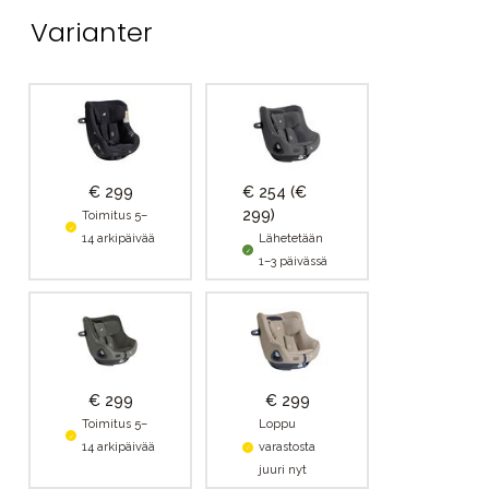
Varianter
€ 299
€ 254
(€
299)
Toimitus 5–
14 arkipäivää
Lähetetään
1–3 päivässä
€ 299
€ 299
Toimitus 5–
Loppu
14 arkipäivää
varastosta
juuri nyt