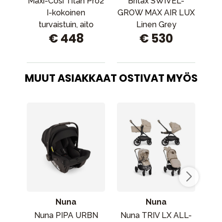
Maxi-Cosi Titan Pro2
Britax SWIVEL-
J
I-kokoinen
GROW MAX AIR LUX
turvaistuin, aito
Linen Grey
€ 448
€ 530
sininen
MUUT ASIAKKAAT OSTIVAT MYÖS
Nuna
Nuna
Nuna PIPA URBN
Nuna TRIV LX ALL-
Max