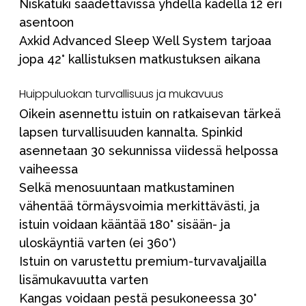
Niskatuki säädettävissä yhdellä kädellä 12 eri
asentoon
Axkid Advanced Sleep Well System tarjoaa
jopa 42° kallistuksen matkustuksen aikana
Huippuluokan turvallisuus ja mukavuus
Oikein asennettu istuin on ratkaisevan tärkeä
lapsen turvallisuuden kannalta. Spinkid
asennetaan 30 sekunnissa viidessä helpossa
vaiheessa
Selkä menosuuntaan matkustaminen
vähentää törmäysvoimia merkittävästi, ja
istuin voidaan kääntää 180° sisään- ja
uloskäyntiä varten (ei 360°)
Istuin on varustettu premium-turvavaljailla
lisämukavuutta varten
Kangas voidaan pestä pesukoneessa 30°