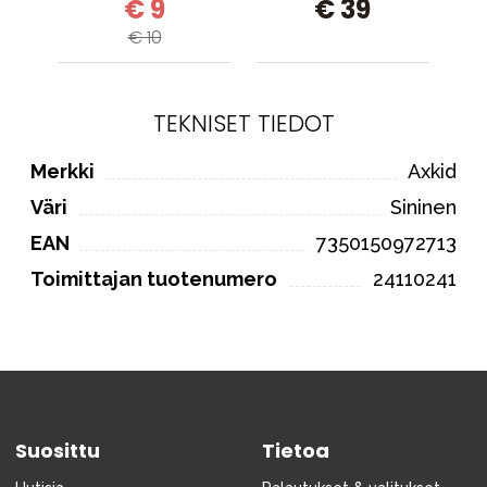
€ 9
€ 39
€ 10
TEKNISET TIEDOT
Merkki
Axkid
Väri
Sininen
EAN
7350150972713
Toimittajan tuotenumero
24110241
Suosittu
Tietoa