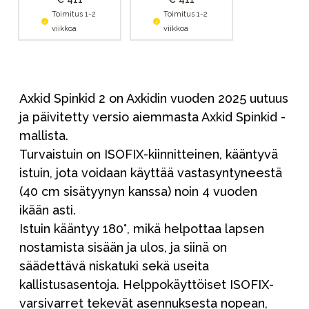
Toimitus 1-2
Toimitus 1-2
viikkoa
viikkoa
Axkid Spinkid 2 on Axkidin vuoden 2025 uutuus
ja päivitetty versio aiemmasta Axkid Spinkid -
mallista.
Turvaistuin on ISOFIX-kiinnitteinen, kääntyvä
istuin, jota voidaan käyttää vastasyntyneestä
(40 cm sisätyynyn kanssa) noin 4 vuoden
ikään asti.
Istuin kääntyy 180°, mikä helpottaa lapsen
nostamista sisään ja ulos, ja siinä on
säädettävä niskatuki sekä useita
kallistusasentoja. Helppokäyttöiset ISOFIX-
varsivarret tekevät asennuksesta nopean,