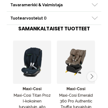
Tavaramerkki & Valmistaja
Tuotearvostelut (
)
SAMANKALTAISET TUOTTEET
Maxi-Cosi
Maxi-Cosi
Maxi-Cosi Titan Pro2
Maxi-Cosi Emerald
J
I-kokoinen
360 Pro Authentic
tu
turvaistuin, aito
Truffle turvaistuin