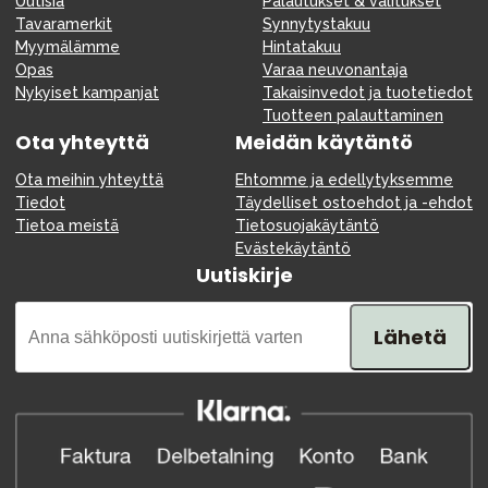
Uutisia
Palautukset & valitukset
Tavaramerkit
Synnytystakuu
Myymälämme
Hintatakuu
Opas
Varaa neuvonantaja
Nykyiset kampanjat
Takaisinvedot ja tuotetiedot
Tuotteen palauttaminen
Ota yhteyttä
Meidän käytäntö
Ota meihin yhteyttä
Ehtomme ja edellytyksemme
Tiedot
Täydelliset ostoehdot ja -ehdot
Tietoa meistä
Tietosuojakäytäntö
Evästekäytäntö
Uutiskirje
Lähetä