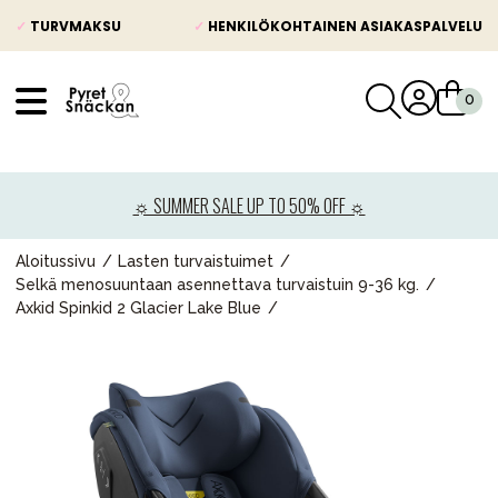
✓
TURVMAKSU
✓
HENKILÖKOHTAINEN ASIAKASPALVELU
VÅRT SORTIMENT
Uutisia
☼ SUMMER SALE UP TO 50% OFF ☼
Lastenvaunut
Lasten turvaistuimet
Aloitussivu
Lasten turvaistuimet
Selkä menosuuntaan asennettava turvaistuin 9-36 kg.
Vauvan paketti
Axkid Spinkid 2 Glacier Lake Blue
Lapsi & vauva
Lelut ja pelit
Äiti & Isä
Huonekalut & vuodevaatteet