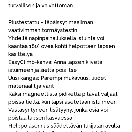
turvallisen ja vaivattoman.
Plustestattu – läpäissyt maailman
vaativimman törmäystestin
Yhdellä napinpainalluksella istuinta voi
kääntää 180° ovea kohti helpottaen lapsen
käsittelyä
EasyClimb-kahva: Anna lapsen kiivetä
istuimeen ja sieltä pois itse
Uusi kangas: Parempi mukavuus, uudet
materiaalit ja värit
Kaksi magneettista pidikettä pitävät valjaat
poissa tieltä, kun lapsi asetetaan istuimeen
Vastasyntyneen lisätyyny, jonka osia voi
poistaa lapsen kasvaessa
Helppo asennus säädettävän tukijalan avulla