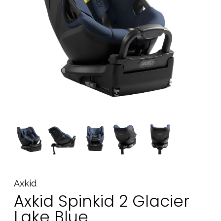
Tarvikkeet
Varaosat
Kampanjat
Lahjavinkkejä
Suosikit
Tavaramerkit
Aurinko ja uinti
Outlet
Opas
Ota meihin yhteyttä osoitteessa
Axkid
Myymälämme
Axkid Spinkid 2 Glacier
Lake Blue