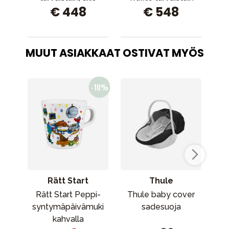
€ 448
€ 548
sininen
MUUT ASIAKKAAT OSTIVAT MYÖS
Rätt Start
Thule
Rätt Start Peppi-
Thule baby cover
B
syntymäpäivämuki
sadesuoja
kahvalla