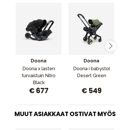
Doona
Doona
Doona x lasten
Doona i babystol
Bri
turvaistuin Nitro
Desert Green
tur
Black
€ 677
€ 549
(k
MUUT ASIAKKAAT OSTIVAT MYÖS