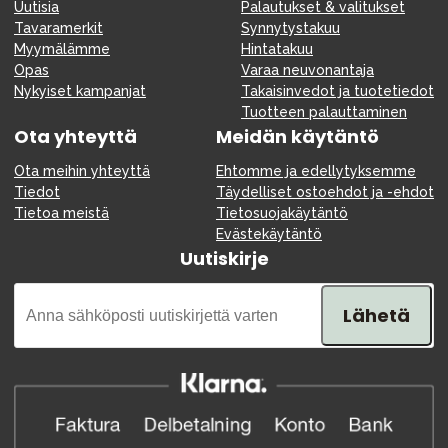
Uutisia
Palautukset & valitukset
Tavaramerkit
Synnytystakuu
Myymälämme
Hintatakuu
Opas
Varaa neuvonantaja
Nykyiset kampanjat
Takaisinvedot ja tuotetiedot
Tuotteen palauttaminen
Ota yhteyttä
Meidän käytäntö
Ota meihin yhteyttä
Ehtomme ja edellytyksemme
Tiedot
Täydelliset ostoehdot ja -ehdot
Tietoa meistä
Tietosuojakäytäntö
Evästekäytäntö
Uutiskirje
Lähetä