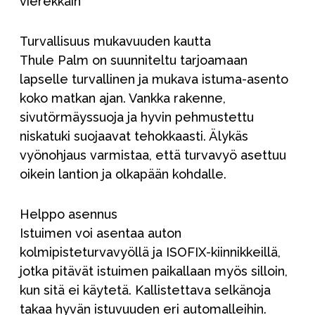
vierekkäin
Turvallisuus mukavuuden kautta
Thule Palm on suunniteltu tarjoamaan
lapselle turvallinen ja mukava istuma-asento
koko matkan ajan. Vankka rakenne,
sivutörmäyssuoja ja hyvin pehmustettu
niskatuki suojaavat tehokkaasti. Älykäs
vyönohjaus varmistaa, että turvavyö asettuu
oikein lantion ja olkapään kohdalle.
Helppo asennus
Istuimen voi asentaa auton
kolmipisteturvavyöllä ja ISOFIX-kiinnikkeillä,
jotka pitävät istuimen paikallaan myös silloin,
kun sitä ei käytetä. Kallistettava selkänoja
takaa hyvän istuvuuden eri automalleihin.