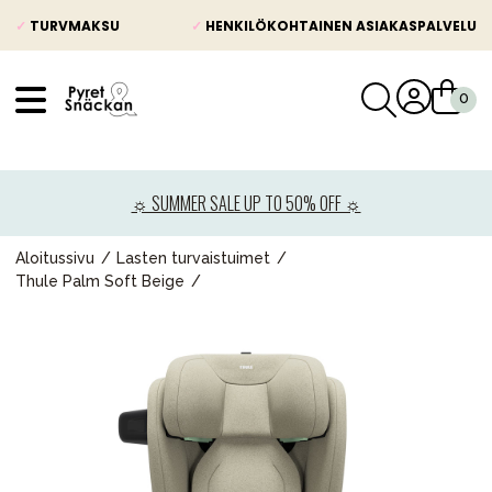
✓
TURVMAKSU
✓
HENKILÖKOHTAINEN ASIAKASPALVELU
VÅRT SORTIMENT
Uutisia
☼ SUMMER SALE UP TO 50% OFF ☼
Lastenvaunut
Lasten turvaistuimet
Aloitussivu
Lasten turvaistuimet
Thule Palm Soft Beige
Vauvan paketti
Lapsi & vauva
Lelut ja pelit
Äiti & Isä
Huonekalut & vuodevaatteet