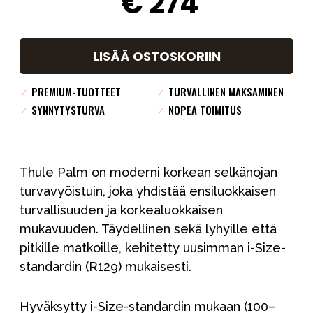
€ 274
LISÄÄ OSTOSKORIIN
✓
PREMIUM-TUOTTEET
✓
TURVALLINEN MAKSAMINEN
✓
SYNNYTYSTURVA
✓
NOPEA TOIMITUS
Thule Palm on moderni korkean selkänojan
turvavyöistuin, joka yhdistää ensiluokkaisen
turvallisuuden ja korkealuokkaisen
mukavuuden. Täydellinen sekä lyhyille että
pitkille matkoille, kehitetty uusimman i-Size-
standardin (R129) mukaisesti.
Hyväksytty i-Size-standardin mukaan (100–