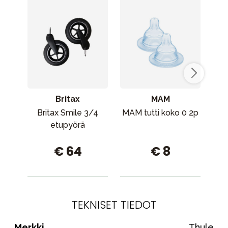
Britax
MAM
Britax Smile 3/4
MAM tutti koko 0 2p
Thu
etupyörä
Sup
€ 64
€ 8
TEKNISET TIEDOT
Merkki
Thule