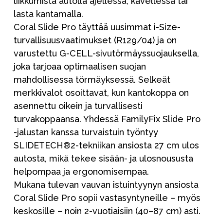
liikkumista autolla ajellessa, kävellessä tai
lasta kantamalla.
Coral Slide Pro täyttää uusimmat i-Size-
turvallisuusvaatimukset (R129/04) ja on
varustettu G-CELL-sivutörmäyssuojauksella,
joka tarjoaa optimaalisen suojan
mahdollisessa törmäyksessä. Selkeät
merkkivalot osoittavat, kun kantokoppa on
asennettu oikein ja turvallisesti
turvakoppaansa. Yhdessä FamilyFix Slide Pro
-jalustan kanssa turvaistuin työntyy
SLIDETECH®2-tekniikan ansiosta 27 cm ulos
autosta, mikä tekee sisään- ja ulosnoususta
helpompaa ja ergonomisempaa.
Mukana tulevan vauvan istuintyynyn ansiosta
Coral Slide Pro sopii vastasyntyneille – myös
keskosille – noin 2-vuotiaisiin (40–87 cm) asti.