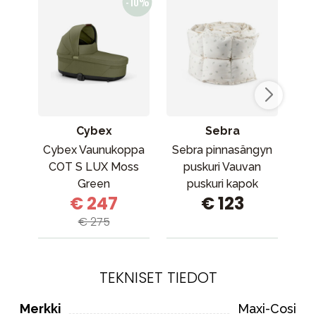
Cybex
Sebra
Cybex Vaunukoppa
Sebra pinnasängyn
Bab
COT S LUX Moss
puskuri Vauvan
Bli
Green
puskuri kapok
€ 247
€ 123
Sophora Leaves
€ 275
TEKNISET TIEDOT
Merkki
Maxi-Cosi