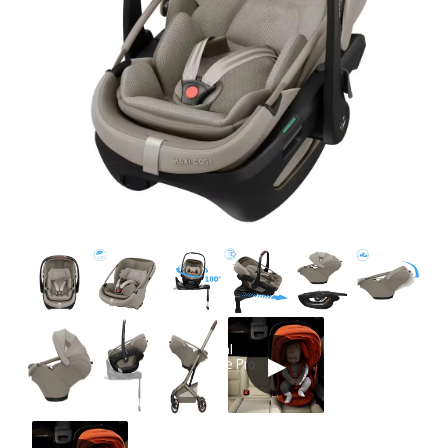
Tarvikkeet
Varaosat
Kampanjat
Lahjavinkkejä
Suosikit
Tavaramerkit
Aurinko ja uinti
Outlet
Opas
Ota meihin yhteyttä osoitteessa
Myymälämme