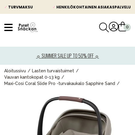
✓
TURVMAKSU
✓
HENKILÖKOHTAINEN ASIAKASPALVELU
VÅRT SORTIMENT
Uutisia
☼ SUMMER SALE UP TO 50% OFF ☼
Lastenvaunut
Lasten turvaistuimet
Aloitussivu
Lasten turvaistuimet
Vauvan kantokopat 0-13 kg
Vauvan paketti
Maxi-Cosi Coral Slide Pro -turvakaukalo Sapphire Sand
Lapsi & vauva
Lelut ja pelit
Äiti & Isä
Huonekalut & vuodevaatteet