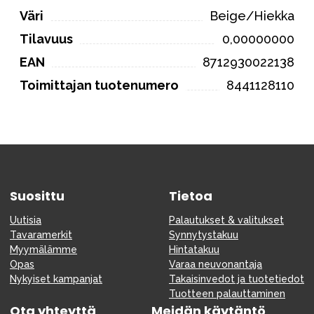
Väri
Beige/Hiekka
Tilavuus
0,00000000
EAN
8712930022138
Toimittajan tuotenumero
8441128110
Suosittu
Tietoa
Uutisia
Palautukset & valitukset
Tavaramerkit
Synnytystakuu
Myymälämme
Hintatakuu
Opas
Varaa neuvonantaja
Nykyiset kampanjat
Takaisinvedot ja tuotetiedot
Tuotteen palauttaminen
Ota yhteyttä
Meidän käytäntö