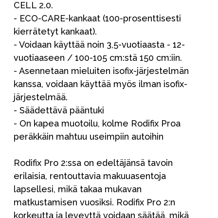
CELL 2.0.
- ECO-CARE-kankaat (100-prosenttisesti
kierrätetyt kankaat).
- Voidaan käyttää noin 3,5-vuotiaasta - 12-
vuotiaaseen / 100-105 cm:stä 150 cm:iin.
- Asennetaan mieluiten isofix-järjestelmän
kanssa, voidaan käyttää myös ilman isofix-
järjestelmää.
- Säädettävä pääntuki
- On kapea muotoilu, kolme Rodifix Proa
peräkkäin mahtuu useimpiin autoihin
Rodifix Pro 2:ssa on edeltäjänsä tavoin
erilaisia, rentouttavia makuuasentoja
lapsellesi, mikä takaa mukavan
matkustamisen vuosiksi. Rodifix Pro 2:n
korkeutta ja leveyttä voidaan säätää, mikä