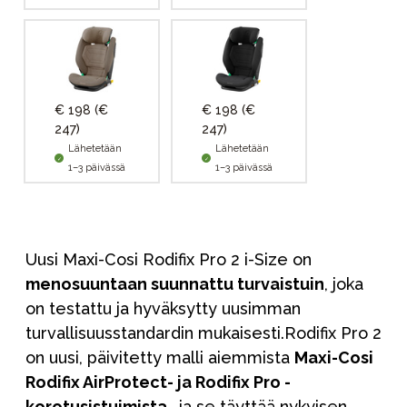
€ 198
(€
€ 198
(€
247)
247)
Lähetetään
Lähetetään
1–3 päivässä
1–3 päivässä
Uusi Maxi-Cosi Rodifix Pro 2 i-Size on
menosuuntaan suunnattu turvaistuin
, joka
on testattu ja hyväksytty uusimman
turvallisuusstandardin mukaisesti.Rodifix Pro 2
on uusi, päivitetty malli aiemmista
Maxi-Cosi
Rodifix AirProtect- ja Rodifix Pro -
korotusistuimista
, ja se täyttää nykyisen