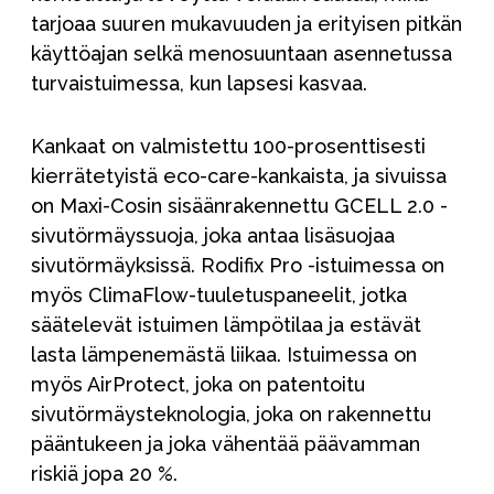
tarjoaa suuren mukavuuden ja erityisen pitkän
käyttöajan selkä menosuuntaan asennetussa
turvaistuimessa, kun lapsesi kasvaa.
Kankaat on valmistettu 100-prosenttisesti
kierrätetyistä eco-care-kankaista, ja sivuissa
on Maxi-Cosin sisäänrakennettu GCELL 2.0 -
sivutörmäyssuoja, joka antaa lisäsuojaa
sivutörmäyksissä. Rodifix Pro -istuimessa on
myös ClimaFlow-tuuletuspaneelit, jotka
säätelevät istuimen lämpötilaa ja estävät
lasta lämpenemästä liikaa. Istuimessa on
myös AirProtect, joka on patentoitu
sivutörmäysteknologia, joka on rakennettu
pääntukeen ja joka vähentää päävamman
riskiä jopa 20 %.