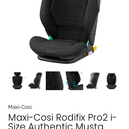
Tarvikkeet
Varaosat
Kampanjat
Lahjavinkkejä
Suosikit
Tavaramerkit
Aurinko ja uinti
Outlet
Opas
Ota meihin yhteyttä osoitteessa
Maxi-Cosi
Myymälämme
Maxi-Cosi Rodifix Pro2 i-
Size Authentic Musta