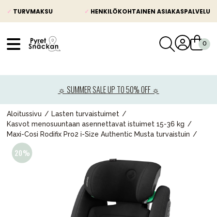
✓
TURVMAKSU
✓
HENKILÖKOHTAINEN ASIAKASPALVELU
VÅRT SORTIMENT
Uutisia
☼ SUMMER SALE UP TO 50% OFF ☼
Lastenvaunut
Lasten turvaistuimet
Aloitussivu
Lasten turvaistuimet
Kasvot menosuuntaan asennettavat istuimet 15-36 kg
Vauvan paketti
Maxi-Cosi Rodifix Pro2 i-Size Authentic Musta turvaistuin
Lapsi & vauva
Lelut ja pelit
Äiti & Isä
Huonekalut & vuodevaatteet