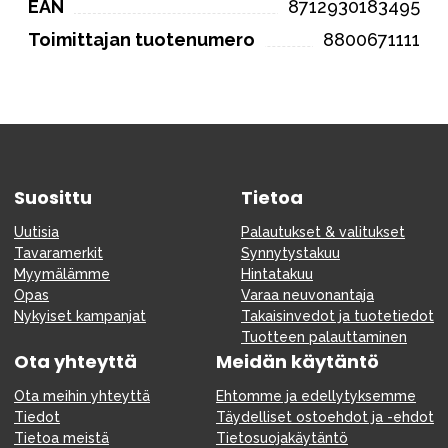
EAN
8712930183495
Toimittajan tuotenumero
8800671111
Suosittu
Tietoa
Uutisia
Palautukset & valitukset
Tavaramerkit
Synnytystakuu
Myymälämme
Hintatakuu
Opas
Varaa neuvonantaja
Nykyiset kampanjat
Takaisinvedot ja tuotetiedot
Tuotteen palauttaminen
Ota yhteyttä
Meidän käytäntö
Ota meihin yhteyttä
Ehtomme ja edellytyksemme
Tiedot
Täydelliset ostoehdot ja -ehdot
Tietoa meistä
Tietosuojakäytäntö