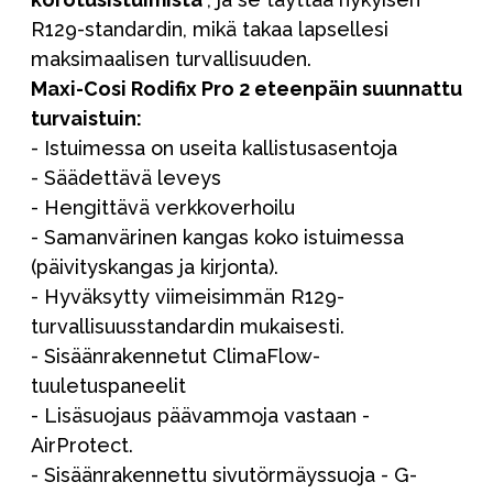
R129-standardin, mikä takaa lapsellesi
maksimaalisen turvallisuuden.
Maxi-Cosi Rodifix Pro 2 eteenpäin suunnattu
turvaistuin:
- Istuimessa on useita kallistusasentoja
- Säädettävä leveys
- Hengittävä verkkoverhoilu
- Samanvärinen kangas koko istuimessa
(päivityskangas ja kirjonta).
- Hyväksytty viimeisimmän R129-
turvallisuusstandardin mukaisesti.
- Sisäänrakennetut ClimaFlow-
tuuletuspaneelit
- Lisäsuojaus päävammoja vastaan -
AirProtect.
- Sisäänrakennettu sivutörmäyssuoja - G-