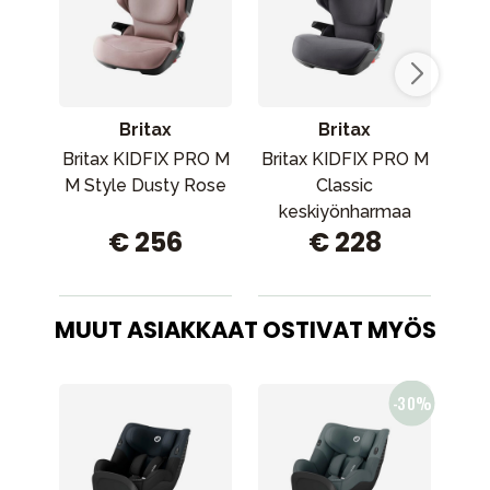
Britax
Britax
Britax KIDFIX PRO M
Britax KIDFIX PRO M
Bri
M Style Dusty Rose
Classic
Cla
keskiyönharmaa
€ 256
€ 228
MUUT ASIAKKAAT OSTIVAT MYÖS