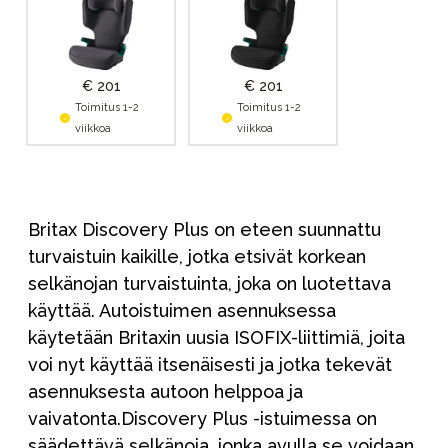
€ 201
€ 201
Toimitus 1-2
Toimitus 1-2
viikkoa
viikkoa
Britax Discovery Plus on eteen suunnattu
turvaistuin kaikille, jotka etsivät korkean
selkänojan turvaistuinta, joka on luotettava
käyttää. Autoistuimen asennuksessa
käytetään Britaxin uusia ISOFIX-liittimiä, joita
voi nyt käyttää itsenäisesti ja jotka tekevät
asennuksesta autoon helppoa ja
vaivatonta.Discovery Plus -istuimessa on
säädettävä selkänoja, jonka avulla se voidaan