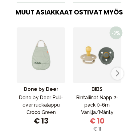
MUUT ASIAKKAAT OSTIVAT MYÖS
Done by Deer
BIBS
Done by Deer Pull-
Rintaliinat Napp 2-
B
over ruokalappu
pack 0-6m
Croco Green
Vanilja/Mänty
€ 13
€ 10
€ 11