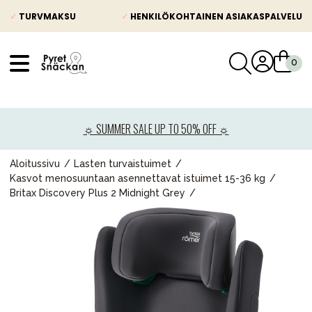
✓
TURVMAKSU
✓
HENKILÖKOHTAINEN ASIAKASPALVELU
VÅRT SORTIMENT
Uutisia
☼ SUMMER SALE UP TO 50% OFF ☼
Lastenvaunut
Lasten turvaistuimet
Aloitussivu
Lasten turvaistuimet
Kasvot menosuuntaan asennettavat istuimet 15-36 kg
Vauvan paketti
Britax Discovery Plus 2 Midnight Grey
Lapsi & vauva
Lelut ja pelit
Äiti & Isä
Huonekalut & vuodevaatteet