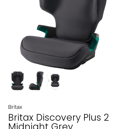
Tarvikkeet
Varaosat
Kampanjat
Lahjavinkkejä
Suosikit
Tavaramerkit
Aurinko ja uinti
Outlet
Opas
Ota meihin yhteyttä osoitteessa
Britax
Myymälämme
Britax Discovery Plus 2
Midnight Grey