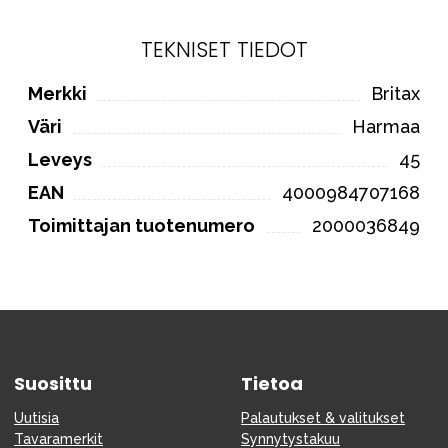
TEKNISET TIEDOT
Merkki
Britax
Väri
Harmaa
Leveys
45
EAN
4000984707168
Toimittajan tuotenumero
2000036849
Suosittu
Tietoa
Uutisia
Palautukset & valitukset
Tavaramerkit
Synnytystakuu