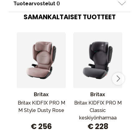
Tuotearvostelut (
)
SAMANKALTAISET TUOTTEET
Britax
Britax
Britax KIDFIX PRO M
Britax KIDFIX PRO M
Bri
M Style Dusty Rose
Classic
Cla
keskiyönharmaa
€ 256
€ 228