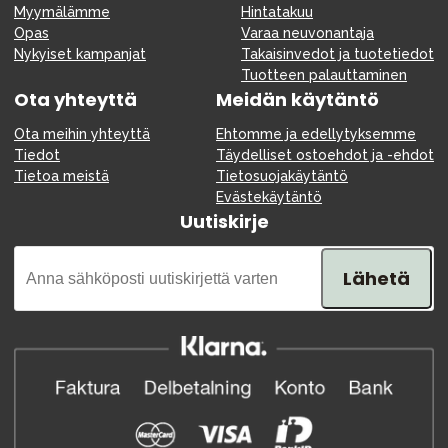
Myymälämme
Hintatakuu
Opas
Varaa neuvonantaja
Nykyiset kampanjat
Takaisinvedot ja tuotetiedot
Tuotteen palauttaminen
Ota yhteyttä
Meidän käytäntö
Ota meihin yhteyttä
Ehtomme ja edellytyksemme
Tiedot
Täydelliset ostoehdot ja -ehdot
Tietoa meistä
Tietosuojakäytäntö
Evästekäytäntö
Uutiskirje
Lähetä